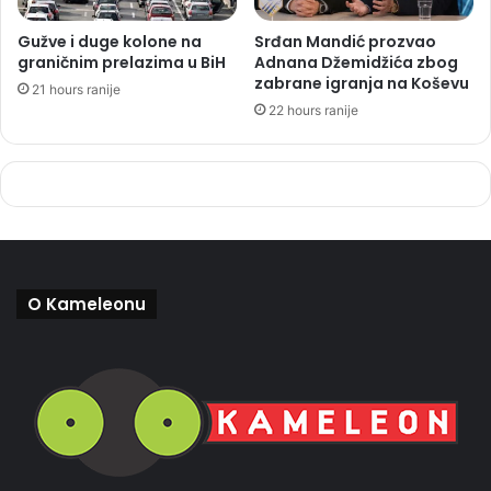
Gužve i duge kolone na
Srđan Mandić prozvao
graničnim prelazima u BiH
Adnana Džemidžića zbog
zabrane igranja na Koševu
21 hours ranije
22 hours ranije
O Kameleonu