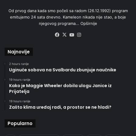
Od prvog dana kada smo počeli sa radom (26.12.1992) program
emitujemo 24 sata dnevno. Kameleon nikada nije stao, a boje
njegovog programa...
Opširnije
Facebook
X
YouTube
Instagram
Najnovije
2 hours ranije
Uginuće sobova na Svalbardu zbunjuje naučnike
19 hours ranije
Kako je Maggie Wheeler dobila ulogu Janice iz
Prijatelja
19 hours ranije
Zašto klima uređaj radi, a prostor se ne hladi?
Popularno