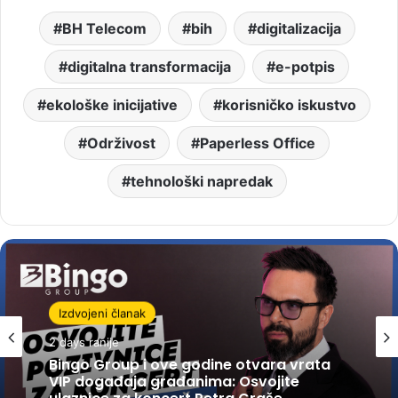
BH Telecom
bih
digitalizacija
digitalna transformacija
e-potpis
ekološke inicijative
korisničko iskustvo
Održivost
Paperless Office
tehnološki napredak
Izdvojeni članak
2 days ranije
Bingo Group i ove godine otvara vrata
VIP događaja građanima: Osvojite