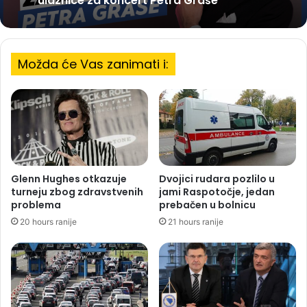
ulaznice za koncert Petra Graše
Možda će Vas zanimati i:
Glenn Hughes otkazuje
Dvojici rudara pozlilo u
turneju zbog zdravstvenih
jami Raspotočje, jedan
problema
prebačen u bolnicu
20 hours ranije
21 hours ranije