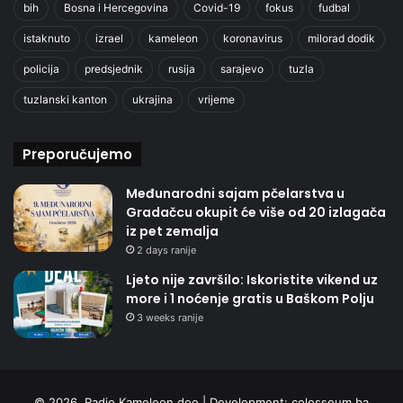
bih
Bosna i Hercegovina
Covid-19
fokus
fudbal
istaknuto
izrael
kameleon
koronavirus
milorad dodik
policija
predsjednik
rusija
sarajevo
tuzla
tuzlanski kanton
ukrajina
vrijeme
Preporučujemo
Međunarodni sajam pčelarstva u
Gradačcu okupit će više od 20 izlagača
iz pet zemalja
2 days ranije
Ljeto nije završilo: Iskoristite vikend uz
more i 1 noćenje gratis u Baškom Polju
3 weeks ranije
© 2026. Radio Kameleon doo | Development:
colosseum.ba