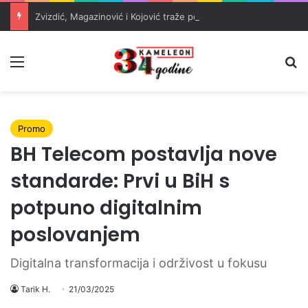
Zvizdić, Magazinović i Kojović traže poseban status za Memorijalni centar Srebrenica
Meni
Pr
Promo
BH Telecom postavlja nove
standarde: Prvi u BiH s
potpuno digitalnim
poslovanjem
Digitalna transformacija i održivost u fokusu
Tarik H.
21/03/2025