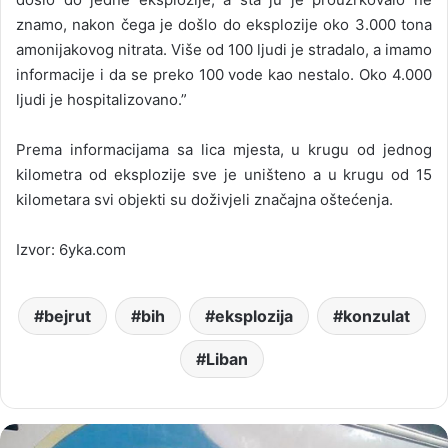
znamo, nakon čega je došlo do eksplozije oko 3.000 tona
amonijakovog nitrata. Više od 100 ljudi je stradalo, a imamo
informacije i da se preko 100 vode kao nestalo. Oko 4.000
ljudi je hospitalizovano.”
Prema informacijama sa lica mjesta, u krugu od jednog
kilometra od eksplozije sve je uništeno a u krugu od 15
kilometara svi objekti su doživjeli značajna oštećenja.
Izvor: 6yka.com
bejrut
bih
eksplozija
konzulat
Liban