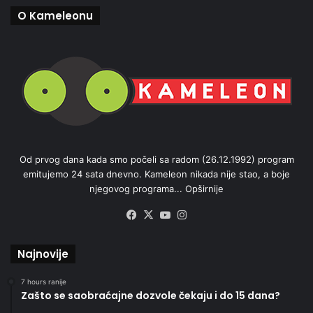
O Kameleonu
Od prvog dana kada smo počeli sa radom (26.12.1992) program
emitujemo 24 sata dnevno. Kameleon nikada nije stao, a boje
njegovog programa...
Opširnije
Facebook
X
YouTube
Instagram
Najnovije
7 hours ranije
Zašto se saobraćajne dozvole čekaju i do 15 dana?