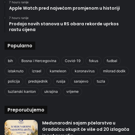
7 hours ranije
Apple Watch pred najvećom promjenom u historiji
7 hours ranije
Prodaja novih stanova u RS obara rekorde uprkos
rastu cijena
Popularno
bih
Bosna i Hercegovina
Covid-19
fokus
fudbal
istaknuto
izrael
kameleon
koronavirus
milorad dodik
policija
predsjednik
rusija
sarajevo
tuzla
tuzlanski kanton
ukrajina
vrijeme
Preporučujemo
Međunarodni sajam pčelarstva u
Gradačcu okupit će više od 20 izlagača