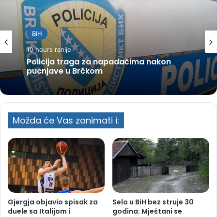
BiH
10 hours ranije
Policija traga za napadačima nakon
pucnjave u Brčkom
Možda će Vas zanimati i:
Gjergja objavio spisak za
Selo u BiH bez struje 30
duele sa Italijom i
godina: Mještani se