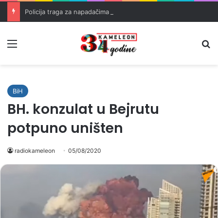
Policija traga za napadačima nakon pucnjave u Brčkom
Meni
Pr
BiH
BH. konzulat u Bejrutu
potpuno uništen
radiokameleon
05/08/2020