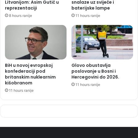
Litvanijom: Asim Gutić u
snalaze uz svijeće i
reprezentaciji
baterijske lampe
8 hours ranije
11 hours ranije
BiH u novoj evropskoj
Glovo obustavlja
konfederaciji pod
poslovanje u Bosni i
britanskim nuklearnim
Hercegovini do 2026.
kišobranom
11 hours ranije
11 hours ranije