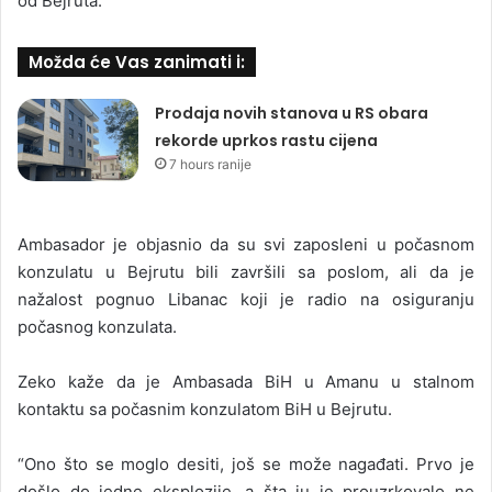
od Bejruta.
Možda će Vas zanimati i:
Prodaja novih stanova u RS obara
rekorde uprkos rastu cijena
7 hours ranije
Ambasador je objasnio da su svi zaposleni u počasnom
konzulatu u Bejrutu bili završili sa poslom, ali da je
nažalost pognuo Libanac koji je radio na osiguranju
počasnog konzulata.
Zeko kaže da je Ambasada BiH u Amanu u stalnom
kontaktu sa počasnim konzulatom BiH u Bejrutu.
“Ono što se moglo desiti, još se može nagađati. Prvo je
došlo do jedne eksplozije, a šta ju je prouzrkovalo ne