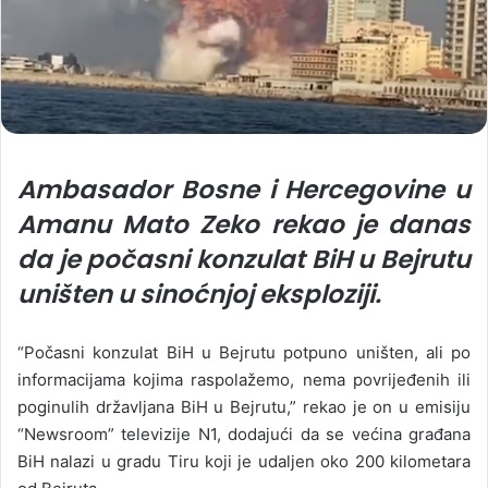
Ambasador Bosne i Hercegovine u
Amanu Mato Zeko rekao je danas
da je počasni konzulat BiH u Bejrutu
uništen u sinoćnjoj eksploziji.
“Počasni konzulat BiH u Bejrutu potpuno uništen, ali po
informacijama kojima raspolažemo, nema povrijeđenih ili
poginulih državljana BiH u Bejrutu,” rekao je on u emisiju
“Newsroom” televizije N1, dodajući da se većina građana
BiH nalazi u gradu Tiru koji je udaljen oko 200 kilometara