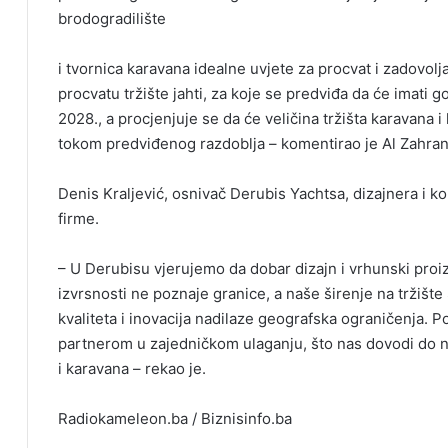
brodogradilište
i tvornica karavana idealne uvjete za procvat i zadovo
procvatu tržište jahti, za koje se predviđa da će imati
2028., a procjenjuje se da će veličina tržišta karavana
tokom predviđenog razdoblja – komentirao je Al Zahran
Denis Kraljević, osnivač Derubis Yachtsa, dizajnera i kons
firme.
– U Derubisu vjerujemo da dobar dizajn i vrhunski pro
izvrsnosti ne poznaje granice, a naše širenje na tržišt
kvaliteta i inovacija nadilaze geografska ograničenja. P
partnerom u zajedničkom ulaganju, što nas dovodi do n
i karavana – rekao je.
Radiokameleon.ba / Biznisinfo.ba