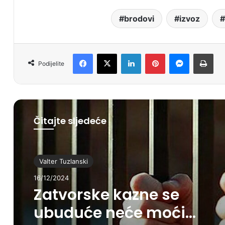
brodovi
izvoz
Facebook
X
LinkedIn
Pinterest
Messenger
Print
Podijelite
Čitajte sljedeće
Valter Tuzlanski
16/12/2024
Zatvorske kazne se
ubuduće neće moći