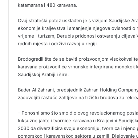
katamarana i 480 karavana.
Ovaj strateški potez usklađen je s vizijom Saudijske Arabi
ekonomije kraljevstva i smanjenje njegove ovisnosti o 
vrijeme i turizam, Derubis pridonosi ostvarenju ciljeva 
radnih mjesta i održivi razvoj u regiji.
Brodogradilište će se baviti proizvodnjom visokokvalite
karavana proizvodit će vrhunske integrirane monokok 
Saudijskoj Arabiji i šire.
Bader Al Zahrani, predsjednik Zahran Holding Company,
zadovoljiti rastuće zahtjeve na tržištu brodova za rekrea
– Ponosni smo što smo dio ovog revolucionarnog posla 
luksuzne jahte i tvornice karavana u Kraljevini Saudijsko
2030 da diverzificira svoju ekonomiju, tvornica i njeno p
pomorskog i karavanskog sektora u zemlji. Djelovanje 