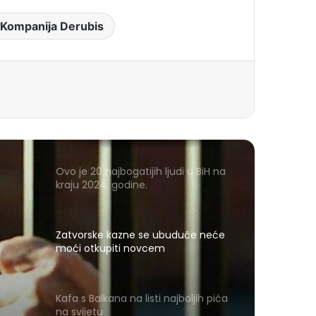
Kompanija Derubis
Ovo je 20 najbogatijih ljudi u BiH na
kraju 2024. godine.
Zatvorske kazne se ubuduće neće
moći otkupiti novcem
Kafa s Balkana na listi najboljih pića
na svijetu