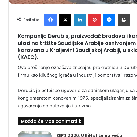
Facebook
X
LinkedIn
Pinterest
Messenger
Print
Podijelite
Kompanija Derubis, proizvođač brodova i kam
ulazi na tržište Saudijske Arabije osnivanjem
karavana u Kraljevini Saudijskoj Arabiji, u s
(KAEC).
Ovo proširenje označava značajnu prekretnicu u Derubiso
firmu kao ključnog igrača u industriji pomorstva i razono
Derubis je potpisao ugovor o zajedničkom ulaganju sa Z
konglomeratom osnovanim 1975. specijaliziranim za širo
ugovaranja do putovanja i turizma.
Možda će Vas zanimati i:
ZEPS 2026: U BiH stiže najveća