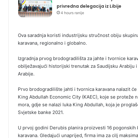
privredna delegacija iz Libije
4 hours ranije
Ova saradnja koristi industrijsku stručnost obiju skupina
karavana, regionalno i globalno.
Izgradnja prvog brodogradilišta za jahte i tvornice kar
obilježavajući historijski trenutak za Saudijsku Arabiju
Arabije.
Prvo brodogradilište jahti i tvornica karavana nalazit ć
King Abdullah Economic City (KAEC), koje se proteže n
mora, gdje se nalazi luka King Abdullah, koja je progl
Svjetske banke 2021.
U prvoj godini Derubis planira proizvesti 16 pogonskih 
karavana. Gledajući unaprijed, firma ima za cilj maksi