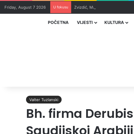
Friday, August 7 2026
U fokusu
Zvizdić, Magazinović i Kojović 
POČETNA
VIJESTI
KULTURA
Valter Tuzlanski
Bh. firma Derubis
Saudijskoj Arabiji