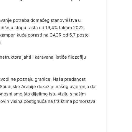
ljavanje potreba domaćeg stanovništva u
 godišnju stopu rasta od 19,4% tokom 2022.
 i kamper-kuća porasti na CAGR od 5,7 posto
i.
truktora jahti i karavana, ističe filozofiju
izvodi ne poznaju granice. Naša predanost
e Saudijske Arabije dokaz je našeg uvjerenja da
onosni smo što dijelimo istu viziju s našim
ovih visina postignuća na tržištima pomorstva