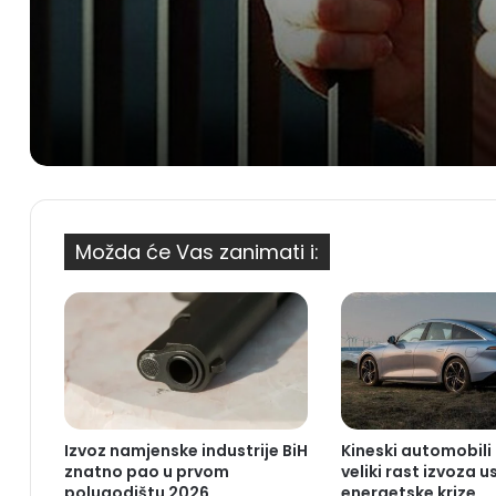
otkupiti novcem
Možda će Vas zanimati i:
Izvoz namjenske industrije BiH
Kineski automobili 
znatno pao u prvom
veliki rast izvoza u
polugodištu 2026.
energetske krize