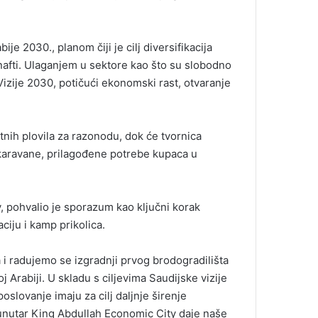
je 2030., planom čiji je cilj diversifikacija
nafti. Ulaganjem u sektore kao što su slobodno
Vizije 2030, potičući ekonomski rast, otvaranje
tnih plovila za razonodu, dok će tvornica
karavane, prilagođene potrebe kupaca u
 pohvalio je sporazum kao ključni korak
ciju i kamp prikolica.
i radujemo se izgradnji prvog brodogradilišta
j Arabiji. U skladu s ciljevima Saudijske vizije
oslovanje imaju za cilj daljnje širenje
unutar King Abdullah Economic City daje naše