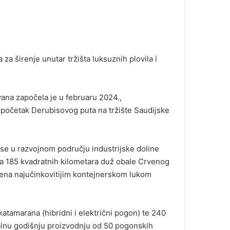
 za širenje unutar tržišta luksuznih plovila i
avana započela je u februaru 2024.,
 i početak Derubisovog puta na tržište Saudijske
e se u razvojnom području industrijske doline
a 185 kvadratnih kilometara duž obale Crvenog
ašena najučinkovitijim kontejnerskom lukom
katamarana (hibridni i električni pogon) te 240
malnu godišnju proizvodnju od 50 pogonskih