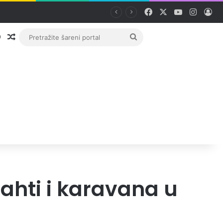
Facebook
X
YouTube
Instag
Pri
Prijava
Random članak
Pretražite
šareni
portal
jahti i karavana u