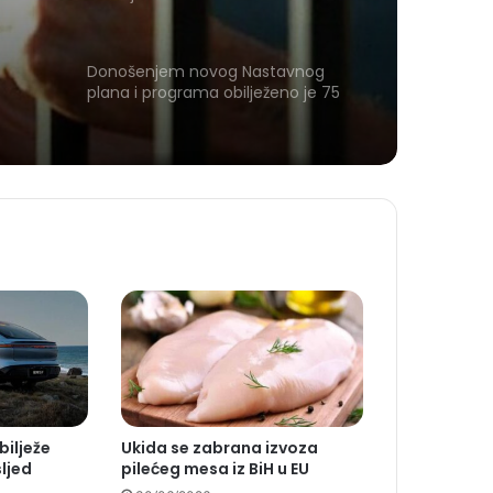
Donošenjem novog Nastavnog
plana i programa obilježeno je 75
godina muzičke tradicije u Tuzli
bilježe
Ukida se zabrana izvoza
sljed
pilećeg mesa iz BiH u EU