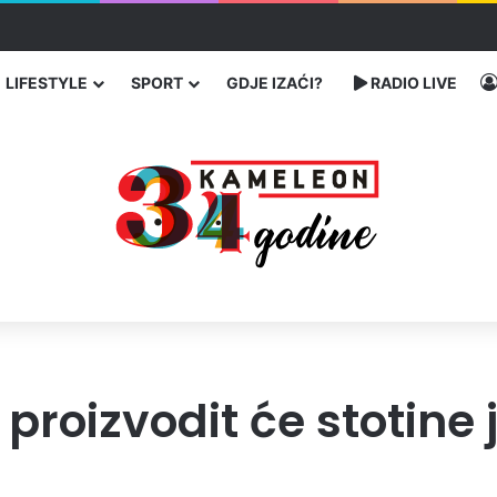
traže poseban status za Memorijalni centar Srebrenica
LIFESTYLE
SPORT
GDJE IZAĆI?
RADIO LIVE
 proizvodit će stotine 