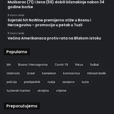
Muškarac (71) i žena (59) dobili bliznakinje nakon 34
godine borbe
8 hours ranije
Svjetski hit NoWine premijerno stiže u Bosnu i
Hercegovinu – promocija u petak u Tuzli
8 hours ranije
Većina Amerikanaca protiv rata na Bliskom istoku
Popularno
bih
Bosna i Hercegovina
Covid-19
fokus
fudbal
istaknuto
izrael
kameleon
koronavirus
milorad dodik
policija
predsjednik
rusija
sarajevo
tuzla
tuzlanski kanton
ukrajina
vrijeme
Preporučujemo