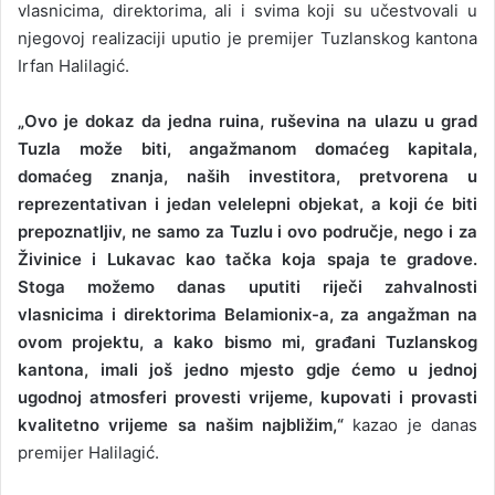
vlasnicima, direktorima, ali i svima koji su učestvovali u
njegovoj realizaciji uputio je premijer Tuzlanskog kantona
Irfan Halilagić.
„Ovo je dokaz da jedna ruina, ruševina na ulazu u grad
Tuzla može biti, angažmanom domaćeg kapitala,
domaćeg znanja, naših investitora, pretvorena u
reprezentativan i jedan velelepni objekat, a koji će biti
prepoznatljiv, ne samo za Tuzlu i ovo područje, nego i za
Živinice i Lukavac kao tačka koja spaja te gradove.
Stoga možemo danas uputiti riječi zahvalnosti
vlasnicima i direktorima Belamionix-a, za angažman na
ovom projektu, a kako bismo mi, građani Tuzlanskog
kantona, imali još jedno mjesto gdje ćemo u jednoj
ugodnoj atmosferi provesti vrijeme, kupovati i provasti
kvalitetno vrijeme sa našim najbližim,“
kazao je danas
premijer Halilagić.