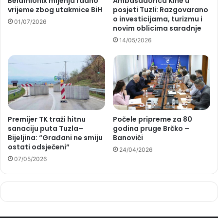
Belamionix mijenja radno
Ambasadorica Kine u
vrijeme zbog utakmice BiH
posjeti Tuzli: Razgovarano
o investicijama, turizmu i
01/07/2026
novim oblicima saradnje
14/05/2026
Premijer TK traži hitnu
Počele pripreme za 80
sanaciju puta Tuzla–
godina pruge Brčko –
Bijeljina: “Građani ne smiju
Banovići
ostati odsječeni”
24/04/2026
07/05/2026