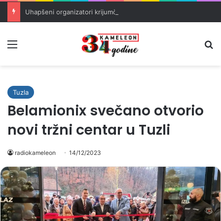
Uhapšeni organizatori krijumčarenja migranata preko BiH i Balkana
Meni
Pr
Tuzla
Belamionix svečano otvorio
novi tržni centar u Tuzli
radiokameleon
14/12/2023