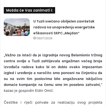
Možda će Vas zanimati i:
U Tuzli svečano obilježen završetak
radova na unapređenju energetske
efikasnosti SKPC „Mejdan“
06/07/2026
„Važno za istaći da je izgradnja novog Belamionix tržnog
centra ovdje u Tuzli zahtijevala angažman većeg broja
izvođača radova kako bi on dobio ovako impozantan
izgled i uređenje a naročito smo ponosni na činjenicu da
su na svim tim poslovima bile angažovane isključivo
domaće kompanije na čemu smo im posebno zahvalni,“
kazao je gospodin Eldin Omić.
Čestitke i riječi pohvale za realizaciju ovog projekta