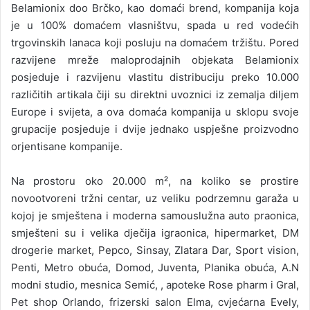
Belamionix doo Brčko, kao domaći brend, kompanija koja
je u 100% domaćem vlasništvu, spada u red vodećih
trgovinskih lanaca koji posluju na domaćem tržištu. Pored
razvijene mreže maloprodajnih objekata Belamionix
posjeduje i razvijenu vlastitu distribuciju preko 10.000
različitih artikala čiji su direktni uvoznici iz zemalja diljem
Europe i svijeta, a ova domaća kompanija u sklopu svoje
grupacije posjeduje i dvije jednako uspješne proizvodno
orjentisane kompanije.
Na prostoru oko 20.000 m², na koliko se prostire
novootvoreni tržni centar, uz veliku podrzemnu garaža u
kojoj je smještena i moderna samouslužna auto praonica,
smješteni su i velika dječija igraonica, hipermarket, DM
drogerie market, Pepco, Sinsay, Zlatara Dar, Sport vision,
Penti, Metro obuća, Domod, Juventa, Planika obuća, A.N
modni studio, mesnica Semić, , apoteke Rose pharm i Gral,
Pet shop Orlando, frizerski salon Elma, cvjećarna Evely,