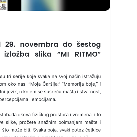
od 29. novembra do šestog
 izložba slika “MI RITMO”
u tri serije koje svaka na svoj način istražuju
om oko nas. “Moja Čaršija,” “Memorija boje,” i
lni jezik, u kojem se susreću mašta i stvarnost,
 percepcijama i emocijama.
oslobađa okova fizičkog prostora i vremena, i to
ove slike, prožete snažnim poimanjem mašte i
što može biti. Svaka boja, svaki potez četkice