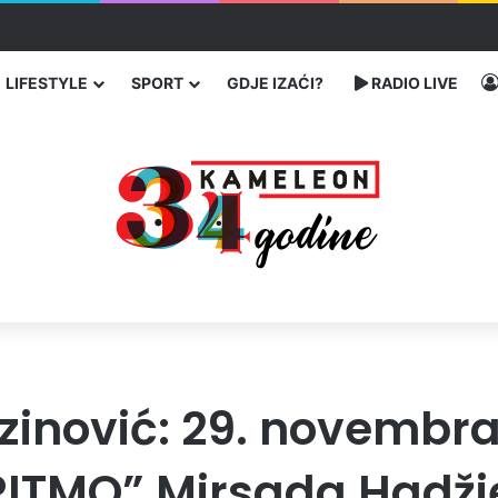
ć traže poseban status za Memorijalni centar Srebrenica
LIFESTYLE
SPORT
GDJE IZAĆI?
RADIO LIVE
zinović: 29. novembra
I RITMO” Mirsada Hadž