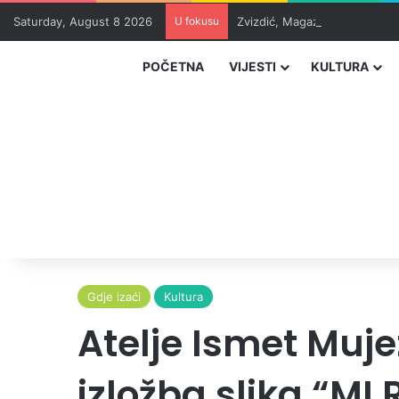
Saturday, August 8 2026
U fokusu
Zvizdić, Magazinović i Kojovi
POČETNA
VIJESTI
KULTURA
Gdje izaći
Kultura
Atelje Ismet Muje
izložba slika “M