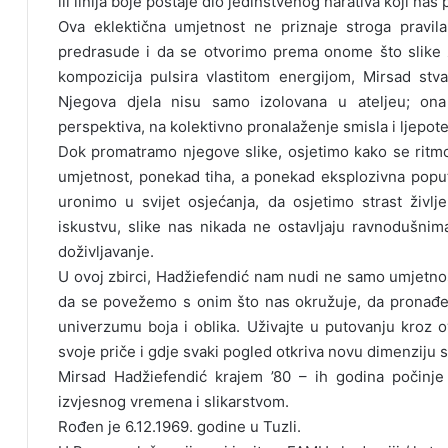
ili linija boje postaje dio jedinstvenog narativa koji nas
Ova eklektična umjetnost ne priznaje stroga pravil
predrasude i da se otvorimo prema onome što slike 
kompozicija pulsira vlastitom energijom, Mirsad st
Njegova djela nisu samo izolovana u ateljeu; ona
perspektiva, na kolektivno pronalaženje smisla i ljepo
Dok promatramo njegove slike, osjetimo kako se ritmo
umjetnost, ponekad tiha, a ponekad eksplozivna poput
uronimo u svijet osjećanja, da osjetimo strast življ
iskustvu, slike nas nikada ne ostavljaju ravnodušnima
doživljavanje.
U ovoj zbirci, Hadžiefendić nam nudi ne samo umjetnost,
da se povežemo s onim što nas okružuje, da pronađe
univerzumu boja i oblika. Uživajte u putovanju kroz ov
svoje priče i gdje svaki pogled otkriva novu dimenziju s
Mirsad Hadžiefendić krajem ’80 – ih godina počinje
izvjesnog vremena i slikarstvom.
Rođen je 6.12.1969. godine u Tuzli.