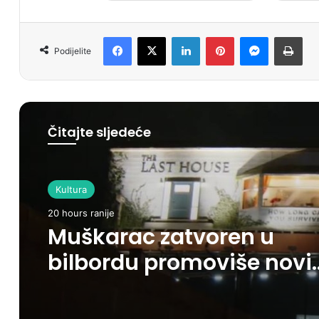
Facebook
X
LinkedIn
Pinterest
Messenger
Print
Podijelite
Čitajte sljedeće
Kultura
20 hours ranije
Muškarac zatvoren u
bilbordu promoviše novi
Netflix triler