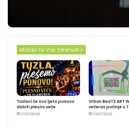
Možda će Vas zanimati i:
Tuzlaci će ovo ljeto ponovo
Urban BeaTZ ART 
dobiti plesno veče
večeras počinje u T
07/07/2026
03/07/2026