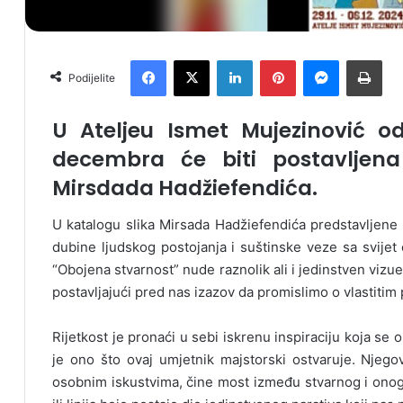
Facebook
X
LinkedIn
Pinterest
Messenger
Print
Podijelite
U Ateljeu Ismet Mujezinović 
decembra će biti postavljena
Mirsdada Hadžiefendića.
U katalogu slika Mirsada Hadžiefendića predstavljene s
dubine ljudskog postojanja i suštinske veze sa svijet 
“Obojena stvarnost” nude raznolik ali i jedinstven vizue
postavljajući pred nas izazov da promislimo o vlastitim
Rijetkost je pronaći u sebi iskrenu inspiraciju koja se 
je ono što ovaj umjetnik majstorski ostvaruje. Njeg
osobnim iskustvima, čine most između stvarnog i onog 