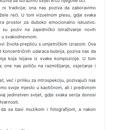
 poziva da istražimo svijet kroz njegove oči.
a ni tradicije; ona nas poziva da zaboravimo
žele reći. U tom vizuelnom plesu, gdje svaka
vara prostor za duboko emocionalno iskustvo.
 su poziv na zajedničko istraživanje novih
te u svakodnevnom.
vi života prepliću s umjetničkim izrazom. Ova
 koncentričnih udaraca bubnja, poziva nas da
enja koja isijava iz svake kompozicije. U tom
; one nas potiču na razmišljanje, osjećanje i
 već i priliku za introspekciju, pozivajući nas
mo svoje mjesto u kaotičnom, ali i predivnom
aj jedinstven svijet, gdje svaka serija donosi
tvarnosti.
 da sa bavi muzikom i fotografijom, a nakon