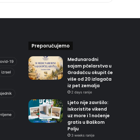
Preporučujemo
Međunarodni
ovid-19
sajam pčelarstva u
Gradačcu okupit će
izrael
više od 20 izlagača
iz pet zemalja
2 days ranije
sjednik
Ljeto nije završilo:
Iskoristite vikend
vrijeme
uz more i 1 noćenje
gratis u Baškom
Polju
3 weeks ranije