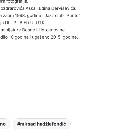
ra fotografija.
 Pozdrarovića Aska i Edina Derviševića.
 zatim 1998. godine i Jazz club “Punto” .
enja ULUPUBiH i ULUTK.
i minijature Bosne i Hercegovine.
adilo 10 godina i ugašeno 2015. godine.
tmo
mirsad hadžiefendić