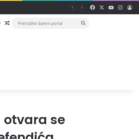
Facebook
X
YouTube
Instag
Pri
Prijava
Random članak
Pretražite
šareni
portal
 otvara se
iefendića