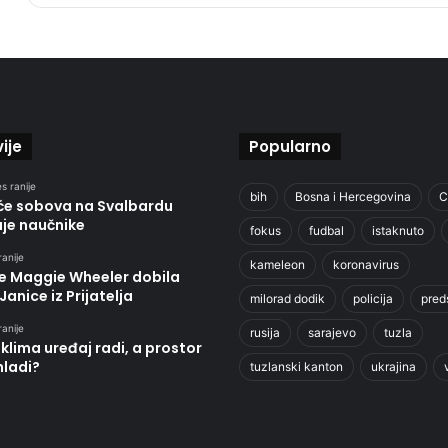
ije
Popularno
s ranije
bih
Bosna i Hercegovina
C
će sobova na Svalbardu
uje naučnike
fokus
fudbal
istaknuto
ranije
kameleon
koronavirus
je Maggie Wheeler dobila
Janice iz Prijatelja
milorad dodik
policija
pred
ranije
rusija
sarajevo
tuzla
klima uređaj radi, a prostor
hladi?
tuzlanski kanton
ukrajina