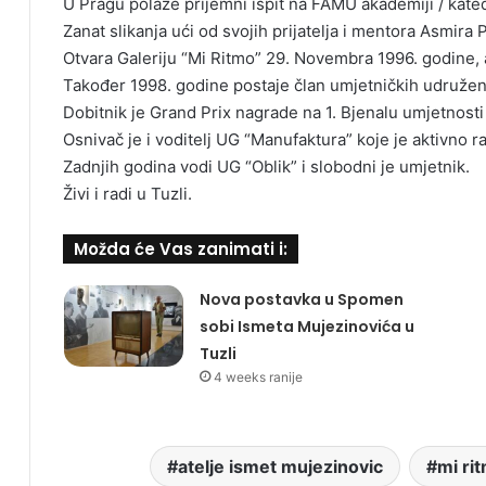
U Pragu polaže prijemni ispit na FAMU akademiji / kated
Zanat slikanja ući od svojih prijatelja i mentora Asmira
Otvara Galeriju “Mi Ritmo” 29. Novembra 1996. godine, a
Također 1998. godine postaje član umjetničkih udruž
Dobitnik je Grand Prix nagrade na 1. Bjenalu umjetnost
Osnivač je i voditelj UG “Manufaktura” koje je aktivno r
Zadnjih godina vodi UG “Oblik” i slobodni je umjetnik.
Živi i radi u Tuzli.
Možda će Vas zanimati i:
Nova postavka u Spomen
sobi Ismeta Mujezinovića u
Tuzli
4 weeks ranije
atelje ismet mujezinovic
mi ri