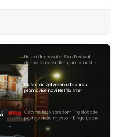
Neum Underwater Film Festival
donosi tri dana filma, umjetnosti i
mora
Muškarac zatvoren u bilbordu
promoviše novi Netflix triler
Četvrto ljeto zaredom Trg slobode
postaje Naše mjesto – Bingo Ljetno
kino Tuzla