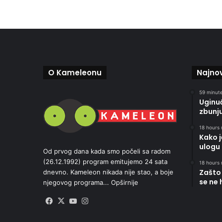
O Kameleonu
Najnov
59 minute
Uginu
zbunj
18 hours 
Kako 
ulogu 
Od prvog dana kada smo počeli sa radom
(26.12.1992) program emitujemo 24 sata
18 hours 
Zašto 
dnevno. Kameleon nikada nije stao, a boje
se ne 
njegovog programa...
Opširnije
Facebook
X
YouTube
Instagram