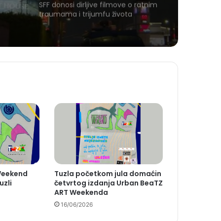
SFF donosi dirljive filmove o ratnim
traumama i trijumfu života
Weekend
Tuzla početkom jula domaćin
uzli
četvrtog izdanja Urban BeaTZ
ART Weekenda
16/06/2026