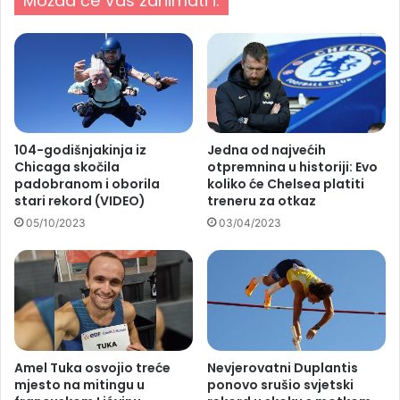
Možda će Vas zanimati i:
104-godišnjakinja iz
Jedna od najvećih
Chicaga skočila
otpremnina u historiji: Evo
padobranom i oborila
koliko će Chelsea platiti
stari rekord (VIDEO)
treneru za otkaz
05/10/2023
03/04/2023
Amel Tuka osvojio treće
Nevjerovatni Duplantis
mjesto na mitingu u
ponovo srušio svjetski