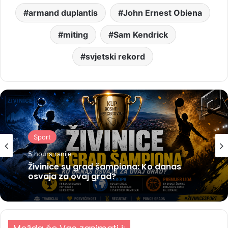
armand duplantis
John Ernest Obiena
miting
Sam Kendrick
svjetski rekord
Sport
5 hours ranije
Živinice su grad šampiona: Ko danas
osvaja za ovaj grad?