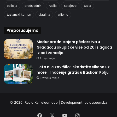
policija
predsjednik
rusija
sarajevo
tuzla
tuzlanski kanton
ukrajina
vrijeme
Preporučujemo
Međunarodni sajam pčelarstva u
Gradačcu okupit će više od 20 izlagača
iz pet zemalja
1 day ranije
Ljeto nije završilo: Iskoristite vikend uz
more i 1 noćenje gratis u Baškom Polju
3 weeks ranije
© 2026. Radio Kameleon doo | Development:
colosseum.ba
Facebook
X
YouTube
Instagram