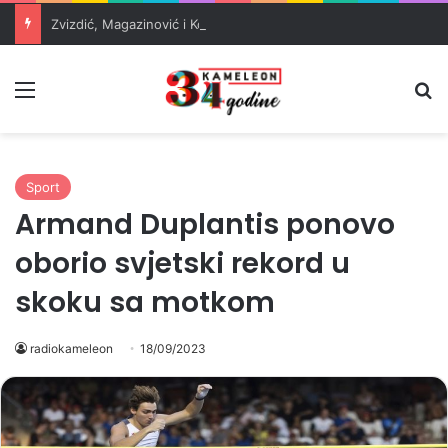
Zvizdić, Magazinović i Kojović traže poseban status za Memorijalni centar Srebrenica
Meni
Pr
Sport
Armand Duplantis ponovo
oborio svjetski rekord u
skoku sa motkom
radiokameleon
18/09/2023