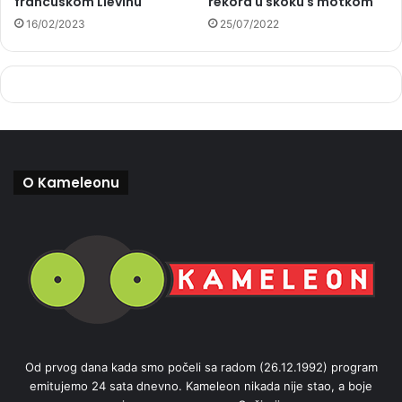
francuskom Liévinu
rekord u skoku s motkom
16/02/2023
25/07/2022
O Kameleonu
Od prvog dana kada smo počeli sa radom (26.12.1992) program
emitujemo 24 sata dnevno. Kameleon nikada nije stao, a boje