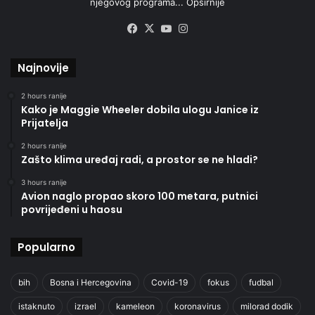
njegovog programa...
Opširnije
Facebook
X
YouTube
Instagram
Najnovije
2 hours ranije
Kako je Maggie Wheeler dobila ulogu Janice iz
Prijatelja
2 hours ranije
Zašto klima uređaj radi, a prostor se ne hladi?
3 hours ranije
Avion naglo propao skoro 100 metara, putnici
povrijeđeni u haosu
Popularno
bih
Bosna i Hercegovina
Covid-19
fokus
fudbal
istaknuto
izrael
kameleon
koronavirus
milorad dodik