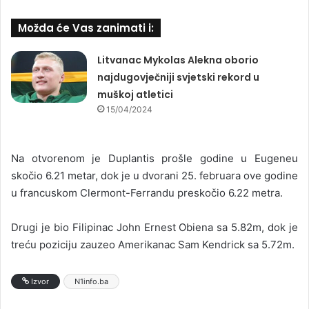
Možda će Vas zanimati i:
Litvanac Mykolas Alekna oborio
najdugovječniji svjetski rekord u
muškoj atletici
15/04/2024
Na otvorenom je Duplantis prošle godine u Eugeneu
skočio 6.21 metar, dok je u dvorani 25. februara ove godine
u francuskom Clermont-Ferrandu preskočio 6.22 metra.
Drugi je bio Filipinac John Ernest Obiena sa 5.82m, dok je
treću poziciju zauzeo Amerikanac Sam Kendrick sa 5.72m.
Izvor
N1info.ba