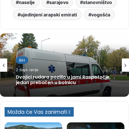
naselje
sarajevo
stanovništvo
ujedinjeni arapski emirati
vogošća
BiH
2 days ranije
Dvojici rudara pozlilo u jami Raspotočje,
jedan prebačen u bolnicu
Možda će Vas zanimati i: