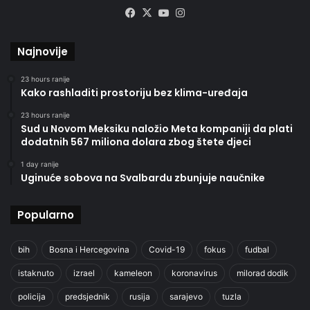
Facebook
X
YouTube
Instagram
Najnovije
23 hours ranije
Kako rashladiti prostoriju bez klima-uređaja
23 hours ranije
Sud u Novom Meksiku naložio Meta kompaniji da plati
dodatnih 567 miliona dolara zbog štete djeci
1 day ranije
Uginuće sobova na Svalbardu zbunjuje naučnike
Popularno
bih
Bosna i Hercegovina
Covid-19
fokus
fudbal
istaknuto
izrael
kameleon
koronavirus
milorad dodik
policija
predsjednik
rusija
sarajevo
tuzla