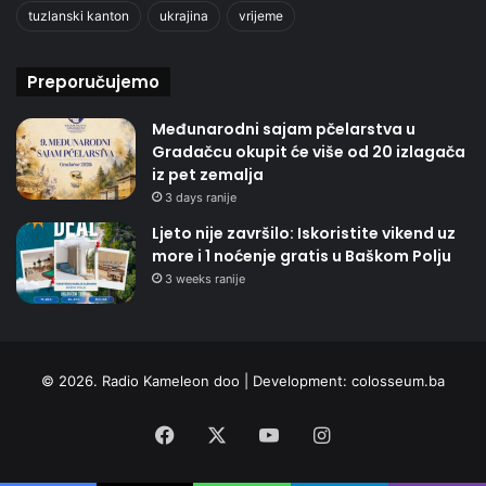
tuzlanski kanton
ukrajina
vrijeme
Preporučujemo
Međunarodni sajam pčelarstva u
Gradačcu okupit će više od 20 izlagača
iz pet zemalja
3 days ranije
Ljeto nije završilo: Iskoristite vikend uz
more i 1 noćenje gratis u Baškom Polju
3 weeks ranije
© 2026. Radio Kameleon doo | Development:
colosseum.ba
Facebook
X
YouTube
Instagram