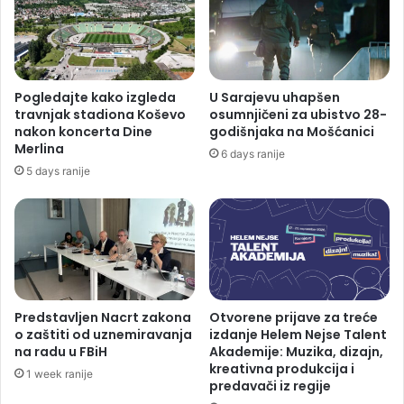
Pogledajte kako izgleda
U Sarajevu uhapšen
travnjak stadiona Koševo
osumnjičeni za ubistvo 28-
nakon koncerta Dine
godišnjaka na Mošćanici
Merlina
6 days ranije
5 days ranije
Predstavljen Nacrt zakona
Otvorene prijave za treće
o zaštiti od uznemiravanja
izdanje Helem Nejse Talent
na radu u FBiH
Akademije: Muzika, dizajn,
kreativna produkcija i
1 week ranije
predavači iz regije