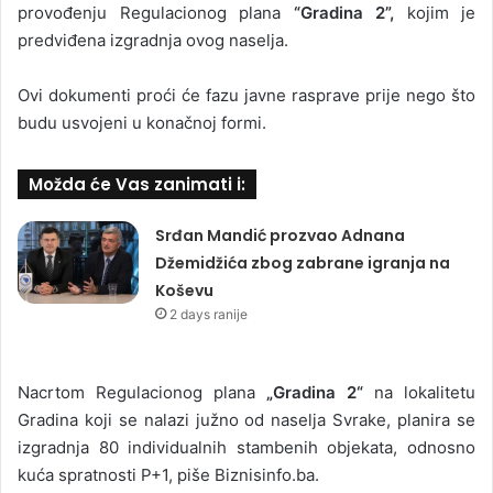
provođenju Regulacionog plana
“Gradina 2”,
kojim je
predviđena izgradnja ovog naselja.
Ovi dokumenti proći će fazu javne rasprave prije nego što
budu usvojeni u konačnoj formi.
Možda će Vas zanimati i:
Srđan Mandić prozvao Adnana
Džemidžića zbog zabrane igranja na
Koševu
2 days ranije
Nacrtom Regulacionog plana
„Gradina 2“
na lokalitetu
Gradina koji se nalazi južno od naselja Svrake, planira se
izgradnja 80 individualnih stambenih objekata, odnosno
kuća spratnosti P+1, piše Biznisinfo.ba.