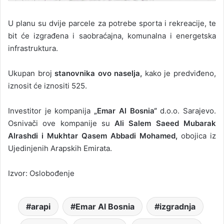
U planu su dvije parcele za potrebe sporta i rekreacije, te
bit će izgrađena i saobraćajna, komunalna i energetska
infrastruktura.
Ukupan broj
stanovnika ovo naselja,
kako je predviđeno,
iznosit će iznositi 525.
Investitor je kompanija
„Emar Al Bosnia“
d.o.o. Sarajevo.
Osnivači ove kompanije su
Ali Salem Saeed Mubarak
Alrashdi i Mukhtar Qasem Abbadi Mohamed,
obojica iz
Ujedinjenih Arapskih Emirata.
Izvor: Oslobođenje
arapi
Emar Al Bosnia
izgradnja