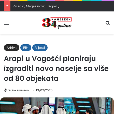
Zvizdić, Magazinović i Kojović traže poseban status za Memorijalni centar Srebrenica
Meni
Pr
Arhiva
BiH
Vijesti
Arapi u Vogošći planiraju
izgraditi novo naselje sa više
od 80 objekata
radiokameleon
13/02/2020