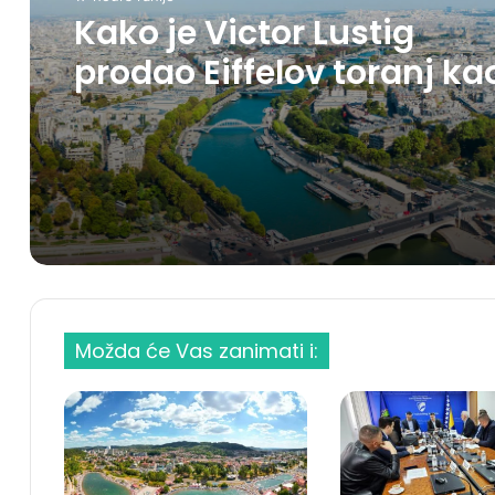
Kako je Victor Lustig
prodao Eiffelov toranj ka
staro željezo
Možda će Vas zanimati i: