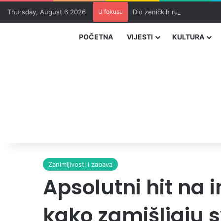
Thursday, August 6 2026
U fokusu
Dio zeničkih rudara u jami z
POČETNA
VIJESTI
KULTURA
Zanimljivosti i zabava
Apsolutni hit na 
kako zamišljaju 