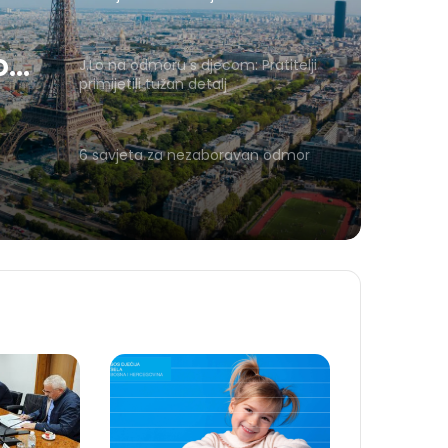
o
J.Lo na odmoru s djecom: Pratitelji
primijetili tužan detalj
6 savjeta za nezaboravan odmor