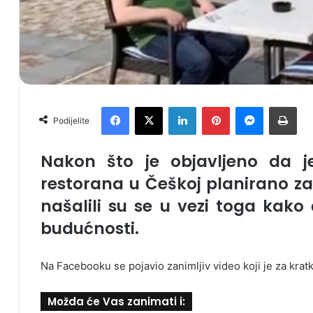
Facebook
X
LinkedIn
Pinterest
Messenger
Print
Podijelite
Nakon što je objavljeno da je
restorana u Češkoj planirano za 2
našalili su se u vezi toga kako
budućnosti.
Na Facebooku se pojavio zanimljiv video koji je za kratk
Možda će Vas zanimati i: