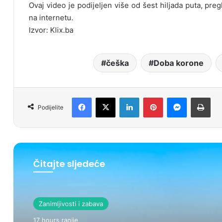
Ovaj video je podijeljen više od šest hiljada puta, preg
na internetu.
Izvor: Klix.ba
češka
Doba korone
Facebook
X
LinkedIn
Pinterest
Messenger
Print
Podijelite
Čitajte sljedeće
Zanimljivosti i zabava
17 hours ranije