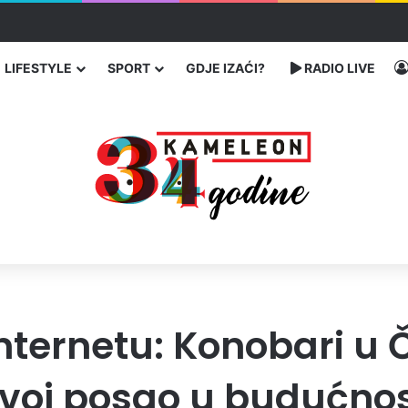
bog neisplaćenih plata i problema sa zdravstvenim knjižicama
LIFESTYLE
SPORT
GDJE IZAĆI?
RADIO LIVE
internetu: Konobari u 
svoj posao u budućnos