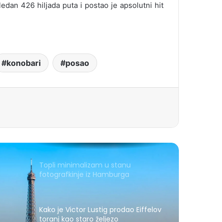
ledan 426 hiljada puta i postao je apsolutni hit
konobari
posao
Topli minimalizam u stanu
fotografkinje iz Hamburga
Kako je Victor Lustig prodao Eiffelov
toranj kao staro željezo