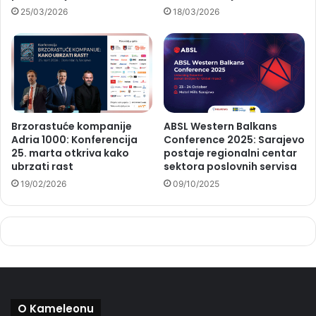
25/03/2026
18/03/2026
Brzorastuće kompanije
ABSL Western Balkans
Adria 1000: Konferencija
Conference 2025: Sarajevo
25. marta otkriva kako
postaje regionalni centar
ubrzati rast
sektora poslovnih servisa
19/02/2026
09/10/2025
O Kameleonu