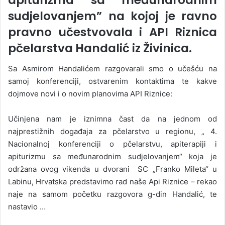
apiturizma sa međunarodnim
sudjelovanjem” na kojoj je ravno
pravno učestvovala i API Riznica
pčelarstva Handalić iz Živinica.
Sa Asmirom Handalićem razgovarali smo o učešću na
samoj konferenciji, ostvarenim kontaktima te kakve
dojmove novi i o novim planovima API Riznice:
Učinjena nam je iznimna čast da na jednom od
najprestižnih događaja za pčelarstvo u regionu, „ 4.
Nacionalnoj konferenciji o pčelarstvu, apiterapiji i
apiturizmu sa međunarodnim sudjelovanjem“ koja je
održana ovog vikenda u dvorani SC „Franko Mileta“ u
Labinu, Hrvatska predstavimo rad naše Api Riznice – rekao
naje na samom početku razgovora g-din Handalić, te
nastavio …