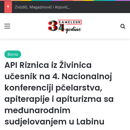
Zvizdić, Magazinović i Kojović traže poseban status za Memorijalni centar Srebrenica
Meni
Pr
Biznis
API Riznica iz Živinica
učesnik na 4. Nacionalnoj
konferenciji pčelarstva,
apiterapije i apiturizma sa
međunarodnim
sudjelovanjem u Labinu