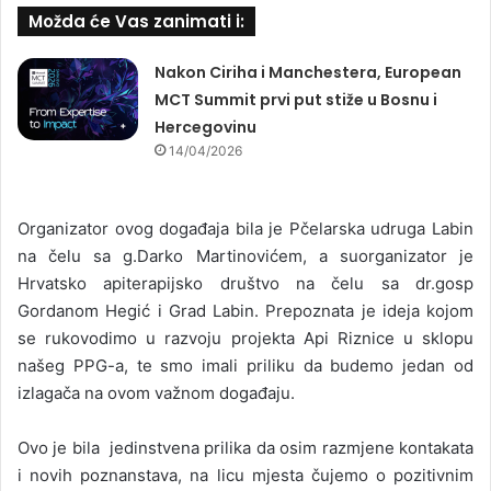
Možda će Vas zanimati i:
Nakon Ciriha i Manchestera, European
MCT Summit prvi put stiže u Bosnu i
Hercegovinu
14/04/2026
Organizator ovog događaja bila je Pčelarska udruga Labin
na čelu sa g.Darko Martinovićem, a suorganizator je
Hrvatsko apiterapijsko društvo na čelu sa dr.gosp
Gordanom Hegić i Grad Labin. Prepoznata je ideja kojom
se rukovodimo u razvoju projekta Api Riznice u sklopu
našeg PPG-a, te smo imali priliku da budemo jedan od
izlagača na ovom važnom događaju.
Ovo je bila jedinstvena prilika da osim razmjene kontakata
i novih poznanstava, na licu mjesta čujemo o pozitivnim