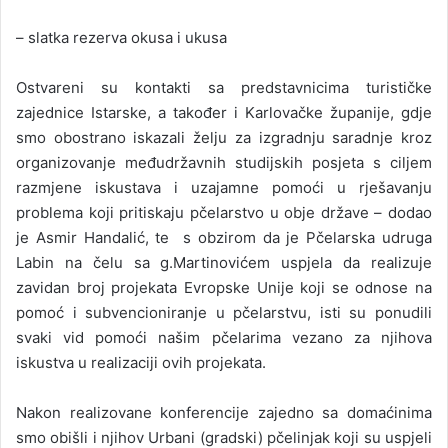
– slatka rezerva okusa i ukusa
Ostvareni su kontakti sa predstavnicima turističke
zajednice Istarske, a također i Karlovačke županije, gdje
smo obostrano iskazali želju za izgradnju saradnje kroz
organizovanje međudržavnih studijskih posjeta s ciljem
razmjene iskustava i uzajamne pomoći u rješavanju
problema koji pritiskaju pčelarstvo u obje države – dodao
je Asmir Handalić, te s obzirom da je Pčelarska udruga
Labin na čelu sa g.Martinovićem uspjela da realizuje
zavidan broj projekata Evropske Unije koji se odnose na
pomoć i subvencioniranje u pčelarstvu, isti su ponudili
svaki vid pomoći našim pčelarima vezano za njihova
iskustva u realizaciji ovih projekata.
Nakon realizovane konferencije zajedno sa domaćinima
smo obišli i njihov Urbani (gradski) pčelinjak koji su uspjeli