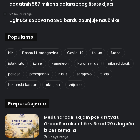
dodatnih 567 miliona dolara zbog štete djeci
22 hours ranije
Uginuće sobova na Svalbardu zbunjuje naučnike
Popularno
bih
Bosna i Hercegovina
Covid-19
fokus
fudbal
istaknuto
izrael
kameleon
koronavirus
milorad dodik
policija
predsjednik
rusija
sarajevo
tuzla
tuzlanski kanton
ukrajina
vrijeme
Preporučujemo
Međunarodni sajam pčelarstva u
Gradačcu okupit će više od 20 izlagača
iz pet zemalja
3 days ranije