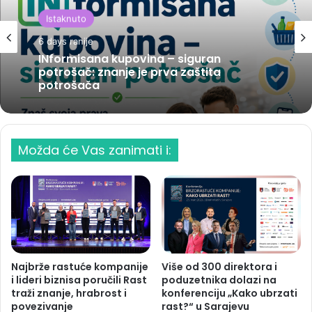
Istaknuto
6 days ranije
INformisana kupovina – siguran
potrošač: znanje je prva zaštita
potrošača
Možda će Vas zanimati i:
Najbrže rastuće kompanije
Više od 300 direktora i
i lideri biznisa poručili Rast
poduzetnika dolazi na
traži znanje, hrabrost i
konferenciju „Kako ubrzati
povezivanje
rast?“ u Sarajevu