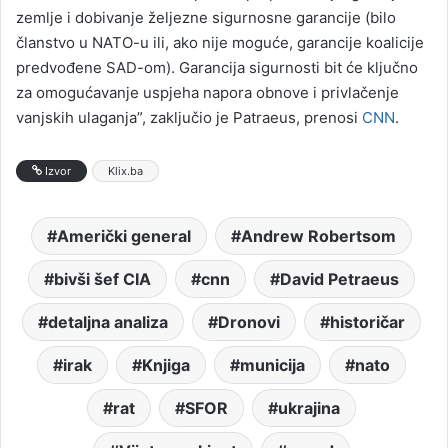
zemlje i dobivanje željezne sigurnosne garancije (bilo
članstvo u NATO-u ili, ako nije moguće, garancije koalicije
predvođene SAD-om). Garancija sigurnosti bit će ključno
za omogućavanje uspjeha napora obnove i privlačenje
vanjskih ulaganja”, zaključio je Patraeus, prenosi
CNN
.
Izvor
Klix.ba
Američki general
Andrew Robertsom
bivši šef CIA
cnn
David Petraeus
detaljna analiza
Dronovi
historičar
irak
Knjiga
municija
nato
rat
SFOR
ukrajina