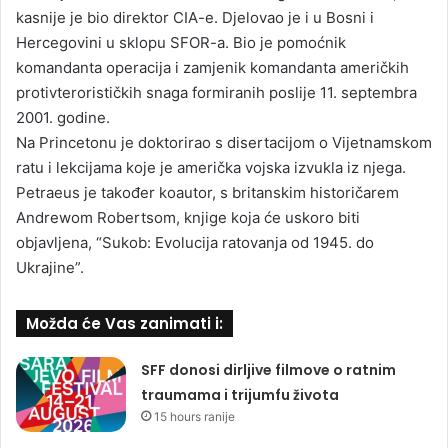
kasnije je bio direktor CIA-e. Djelovao je i u Bosni i
Hercegovini u sklopu SFOR-a. Bio je pomoćnik
komandanta operacija i zamjenik komandanta američkih
protivterorističkih snaga formiranih poslije 11. septembra
2001. godine.
Na Princetonu je doktorirao s disertacijom o Vijetnamskom
ratu i lekcijama koje je američka vojska izvukla iz njega.
Petraeus je također koautor, s britanskim historičarem
Andrewom Robertsom, knjige koja će uskoro biti
objavljena, “Sukob: Evolucija ratovanja od 1945. do
Ukrajine”.
Možda će Vas zanimati i:
SFF donosi dirljive filmove o ratnim
traumama i trijumfu života
15 hours ranije