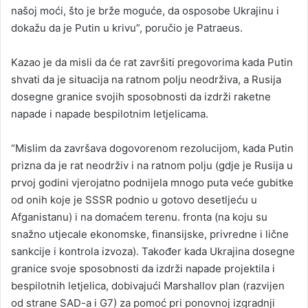
našoj moći, što je brže moguće, da osposobe Ukrajinu i
dokažu da je Putin u krivu”, poručio je Patraeus.
Kazao je da misli da će rat završiti pregovorima kada Putin
shvati da je situacija na ratnom polju neodrživa, a Rusija
dosegne granice svojih sposobnosti da izdrži raketne
napade i napade bespilotnim letjelicama.
“Mislim da završava dogovorenom rezolucijom, kada Putin
prizna da je rat neodrživ i na ratnom polju (gdje je Rusija u
prvoj godini vjerojatno podnijela mnogo puta veće gubitke
od onih koje je SSSR podnio u gotovo desetljeću u
Afganistanu) i na domaćem terenu. fronta (na koju su
snažno utjecale ekonomske, finansijske, privredne i lične
sankcije i kontrola izvoza). Također kada Ukrajina dosegne
granice svoje sposobnosti da izdrži napade projektila i
bespilotnih letjelica, dobivajući Marshallov plan (razvijen
od strane SAD-a i G7) za pomoć pri ponovnoj izgradnji