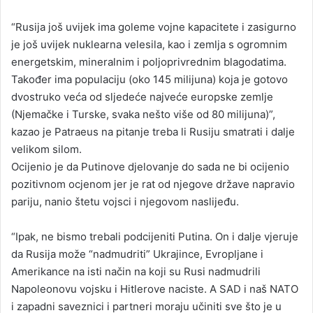
“Rusija još uvijek ima goleme vojne kapacitete i zasigurno
je još uvijek nuklearna velesila, kao i zemlja s ogromnim
energetskim, mineralnim i poljoprivrednim blagodatima.
Također ima populaciju (oko 145 milijuna) koja je gotovo
dvostruko veća od sljedeće najveće europske zemlje
(Njemačke i Turske, svaka nešto više od 80 milijuna)”,
kazao je Patraeus na pitanje treba li Rusiju smatrati i dalje
velikom silom.
Ocijenio je da Putinove djelovanje do sada ne bi ocijenio
pozitivnom ocjenom jer je rat od njegove države napravio
pariju, nanio štetu vojsci i njegovom naslijeđu.
“Ipak, ne bismo trebali podcijeniti Putina. On i dalje vjeruje
da Rusija može “nadmudriti” Ukrajince, Evropljane i
Amerikance na isti način na koji su Rusi nadmudrili
Napoleonovu vojsku i Hitlerove naciste. A SAD i naš NATO
i zapadni saveznici i partneri moraju učiniti sve što je u