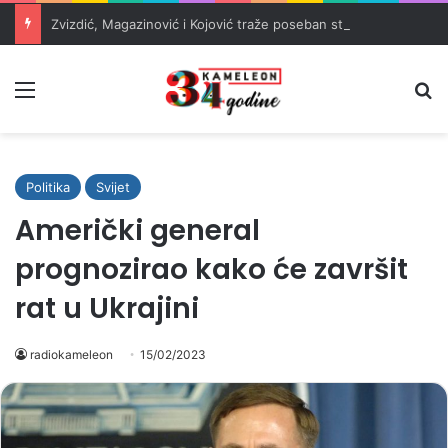
Zvizdić, Magazinović i Kojović traže poseban status za Memorijalni centar Srebrenica
Meni
Pr
Politika
Svijet
Američki general
prognozirao kako će završit
rat u Ukrajini
radiokameleon
15/02/2023