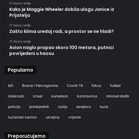
11 hours ranije
Kako je Maggie Wheeler dobila ulogu Janice iz
Prijatelja
11 hours ranije
Zašto klima uređaj radi, a prostor se ne hladi?
11 hours ranije
Avion naglo propao skoro 100 metara, putnici
povrijeđeni u haosu
Popularno
bih
Bosna i Hercegovina
Covid-19
fokus
fudbal
istaknuto
izrael
kameleon
koronavirus
milorad dodik
policija
predsjednik
rusija
sarajevo
tuzla
tuzlanski kanton
ukrajina
vrijeme
Preporučujemo