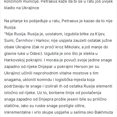
količinom municije. Petraeus kaže da bi se u ratu još uvijek
kladio na Ukrajince
Na pitanje ko pobjeđuje u ratu, Petraeus je kazao da to nije
Rusija.
“Nije Rusija. Rusija je, uostalom, izgubila bitke za Kijev,
Sumi, Černihov i Harkov; nije uspjela zauzeti ostatak južne
obale Ukrajine (čak ni proći kroz Mikolaiv, a još manje do
glavne luke u Odesi). Izgubila je ono što je stekla u
Harkovskoj pokrajini. I morala je povući svoje jedine snage
zapadno od rijeke Dnjepar u pokrajini Herson jer su
Ukrajinci učinili neprohodnim vitalne mostove s tim
snagama, uklonili komndu i logistička mjesta koja
podržavaju te snage i izolirali ih od ostatka Rusije elementi
istočno od rijeke. Uz to, borbene linije od povlačenja
snaga zapadno od Dnjepra prošle jeseni bile su prilično
statične, iako su ruske snage postigle oštre,
inkrementalne i vrlo skupe uspjehe u selima oko Bakhmuta