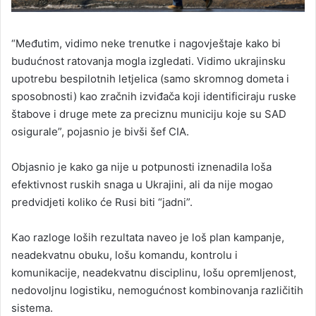
“Međutim, vidimo neke trenutke i nagovještaje kako bi
budućnost ratovanja mogla izgledati. Vidimo ukrajinsku
upotrebu bespilotnih letjelica (samo skromnog dometa i
sposobnosti) kao zračnih izviđača koji identificiraju ruske
štabove i druge mete za preciznu municiju koje su SAD
osigurale”, pojasnio je bivši šef CIA.
Objasnio je kako ga nije u potpunosti iznenadila loša
efektivnost ruskih snaga u Ukrajini, ali da nije mogao
predvidjeti koliko će Rusi biti “jadni”.
Kao razloge loših rezultata naveo je loš plan kampanje,
neadekvatnu obuku, lošu komandu, kontrolu i
komunikacije, neadekvatnu disciplinu, lošu opremljenost,
nedovoljnu logistiku, nemogućnost kombinovanja različitih
sistema.