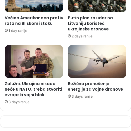
Većina Amerikanaca protiv
Putin planira udar na
rata na Bliskom istoku
Litvaniju koristeći
ukrajinske dronove
1 day ranije
2 days ranije
Zalužni: Ukrajina nikada
Bežično prenošenje
neće u NATO, treba stvoriti
energije za vojne dronove
evropski vojni blok
3 days ranije
3 days ranije