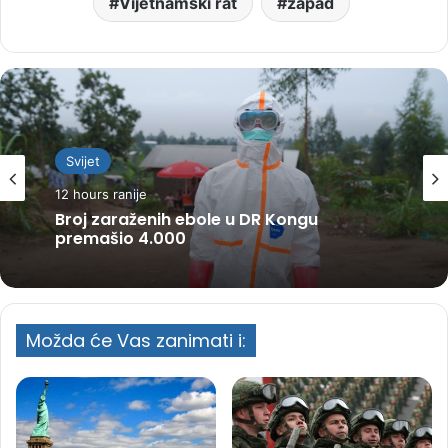
Vijetnamski rat
zapad
Svijet
12 hours ranije
Broj zaraženih ebole u DR Kongu
premašio 4.000
Možda će Vas zanimati i: