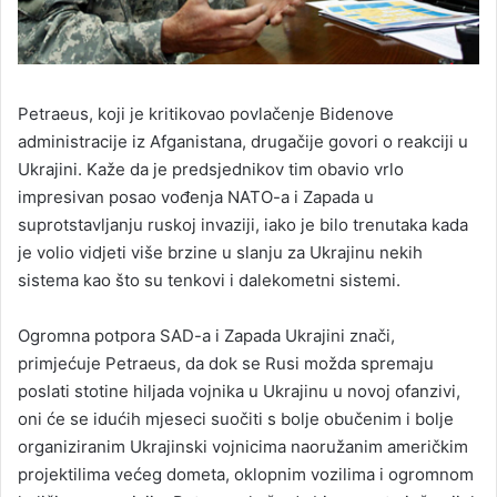
Petraeus, koji je kritikovao povlačenje Bidenove
administracije iz Afganistana, drugačije govori o reakciji u
Ukrajini. Kaže da je predsjednikov tim obavio vrlo
impresivan posao vođenja NATO-a i Zapada u
suprotstavljanju ruskoj invaziji, iako je bilo trenutaka kada
je volio vidjeti više brzine u slanju za Ukrajinu nekih
sistema kao što su tenkovi i dalekometni sistemi.
Ogromna potpora SAD-a i Zapada Ukrajini znači,
primjećuje Petraeus, da dok se Rusi možda spremaju
poslati stotine hiljada vojnika u Ukrajinu u novoj ofanzivi,
oni će se idućih mjeseci suočiti s bolje obučenim i bolje
organiziranim Ukrajinski vojnicima naoružanim američkim
projektilima većeg dometa, oklopnim vozilima i ogromnom