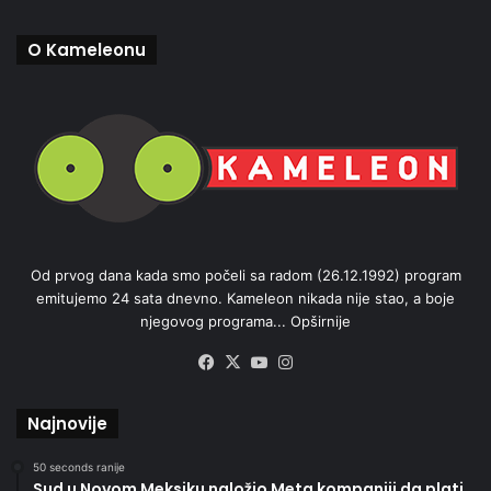
O Kameleonu
Od prvog dana kada smo počeli sa radom (26.12.1992) program
emitujemo 24 sata dnevno. Kameleon nikada nije stao, a boje
njegovog programa...
Opširnije
Facebook
X
YouTube
Instagram
Najnovije
50 seconds ranije
Sud u Novom Meksiku naložio Meta kompaniji da plati