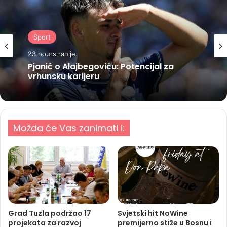
Sport
23 hours ranije
Pjanić o Alajbegoviću: Potencijal za
vrhunsku karijeru
Možda će Vas zanimati i:
Grad Tuzla podržao 17
Svjetski hit NoWine
projekata za razvoj
premijerno stiže u Bosnu i