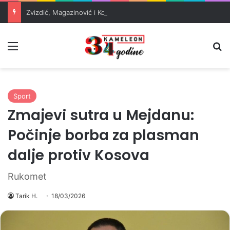
Zvizdić, Magazinović i Kojović traže poseban status za Memorijalni centar Srebrenica
Meni
Pr
Sport
Zmajevi sutra u Mejdanu:
Počinje borba za plasman
dalje protiv Kosova
Rukomet
Tarik H.
18/03/2026