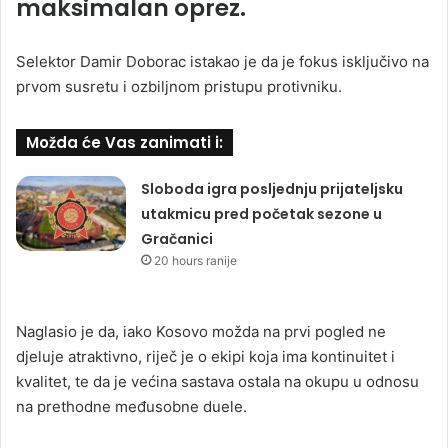
maksimalan oprez.
Selektor Damir Doborac istakao je da je fokus isključivo na
prvom susretu i ozbiljnom pristupu protivniku.
Možda će Vas zanimati i:
Sloboda igra posljednju prijateljsku
utakmicu pred početak sezone u
Gračanici
20 hours ranije
Naglasio je da, iako Kosovo možda na prvi pogled ne
djeluje atraktivno, riječ je o ekipi koja ima kontinuitet i
kvalitet, te da je većina sastava ostala na okupu u odnosu
na prethodne međusobne duele.