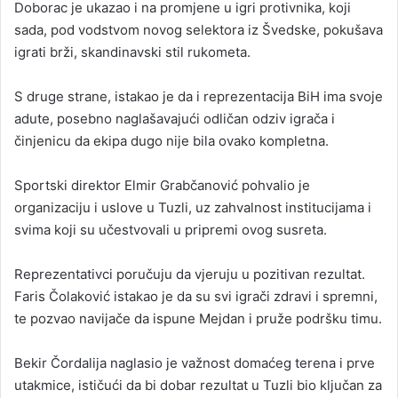
Doborac je ukazao i na promjene u igri protivnika, koji
sada, pod vodstvom novog selektora iz Švedske, pokušava
igrati brži, skandinavski stil rukometa.
S druge strane, istakao je da i reprezentacija BiH ima svoje
adute, posebno naglašavajući odličan odziv igrača i
činjenicu da ekipa dugo nije bila ovako kompletna.
Sportski direktor Elmir Grabčanović pohvalio je
organizaciju i uslove u Tuzli, uz zahvalnost institucijama i
svima koji su učestvovali u pripremi ovog susreta.
Reprezentativci poručuju da vjeruju u pozitivan rezultat.
Faris Čolaković istakao je da su svi igrači zdravi i spremni,
te pozvao navijače da ispune Mejdan i pruže podršku timu.
Bekir Čordalija naglasio je važnost domaćeg terena i prve
utakmice, ističući da bi dobar rezultat u Tuzli bio ključan za