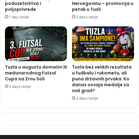
poduzetništva i
Hercegovinu – promocija u
poljoprivrede
petak u Tuzli
1 day ranije
2 days ranije
Tuzla u augustu domaćin III
Tuzla bez velikih rezultata
međunarodnog Futsal
u fudbalu i rukometu, ali
Cupa na Zrnu Soli
puna državnih prvaka: Ko
danas osvaja medalje za
2 days ranije
naš grad?
2 days ranije