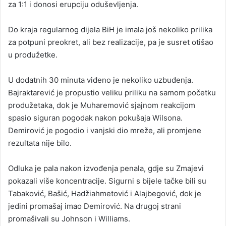
za 1:1 i donosi erupciju oduševljenja.
Do kraja regularnog dijela BiH je imala još nekoliko prilika
za potpuni preokret, ali bez realizacije, pa je susret otišao
u produžetke.
U dodatnih 30 minuta viđeno je nekoliko uzbuđenja.
Bajraktarević je propustio veliku priliku na samom početku
produžetaka, dok je Muharemović sjajnom reakcijom
spasio siguran pogodak nakon pokušaja Wilsona.
Demirović je pogodio i vanjski dio mreže, ali promjene
rezultata nije bilo.
Odluka je pala nakon izvođenja penala, gdje su Zmajevi
pokazali više koncentracije. Sigurni s bijele tačke bili su
Tabaković, Bašić, Hadžiahmetović i Alajbegović, dok je
jedini promašaj imao Demirović. Na drugoj strani
promašivali su Johnson i Williams.