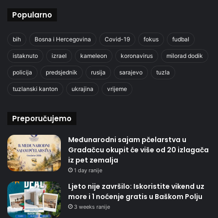
Popularno
bih
Bosna i Hercegovina
Covid-19
fokus
fudbal
istaknuto
izrael
kameleon
koronavirus
milorad dodik
policija
predsjednik
rusija
sarajevo
tuzla
tuzlanski kanton
ukrajina
vrijeme
Preporučujemo
Međunarodni sajam pčelarstva u
Gradačcu okupit će više od 20 izlagača
iz pet zemalja
1 day ranije
Ljeto nije završilo: Iskoristite vikend uz
more i 1 noćenje gratis u Baškom Polju
3 weeks ranije