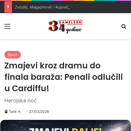
Zvizdić, Magazinović i Kojović traže poseban status za Memorijalni centar Srebrenica
Meni
Pr
Sport
Zmajevi kroz dramu do
finala baraža: Penali odlučili
u Cardiffu!
Herojska noć
Tarik H.
27/03/2026