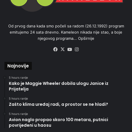
Od prvog dana kada smo počeli sa radom (26.12.1992) program
emitujemo 24 sata dnevno. Kameleon nikada nije stao, a boje
njegovog programa...
Opširnije
Facebook
X
YouTube
Instagram
Najnovije
5 hours ranije
Kako je Maggie Wheeler dobila ulogu Janice iz
Prijatelja
5 hours ranije
Zašto klima uređaj radi, a prostor se ne hladi?
5 hours ranije
Avion naglo propao skoro 100 metara, putnici
povrijeđeni u haosu