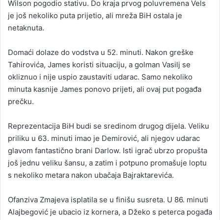
Wilson pogodio stativu. Do kraja prvog poluvremena Vels
je još nekoliko puta prijetio, ali mreža BiH ostala je
netaknuta.
Domaći dolaze do vodstva u 52. minuti. Nakon greške
Tahirovića, James koristi situaciju, a golman Vasilj se
okliznuo i nije uspio zaustaviti udarac. Samo nekoliko
minuta kasnije James ponovo prijeti, ali ovaj put pogađa
prečku.
Reprezentacija BiH budi se sredinom drugog dijela. Veliku
priliku u 63. minuti imao je Demirović, ali njegov udarac
glavom fantastično brani Darlow. Isti igrač ubrzo propušta
još jednu veliku šansu, a zatim i potpuno promašuje loptu
s nekoliko metara nakon ubačaja Bajraktarevića.
Ofanziva Zmajeva isplatila se u finišu susreta. U 86. minuti
Alajbegović je ubacio iz kornera, a Džeko s peterca pogađa