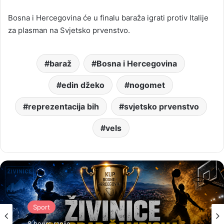
Bosna i Hercegovina će u finalu baraža igrati protiv Italije
za plasman na Svjetsko prvenstvo.
baraž
Bosna i Hercegovina
edin džeko
nogomet
reprezentacija bih
svjetsko prvenstvo
vels
Sport
8 hours ranije