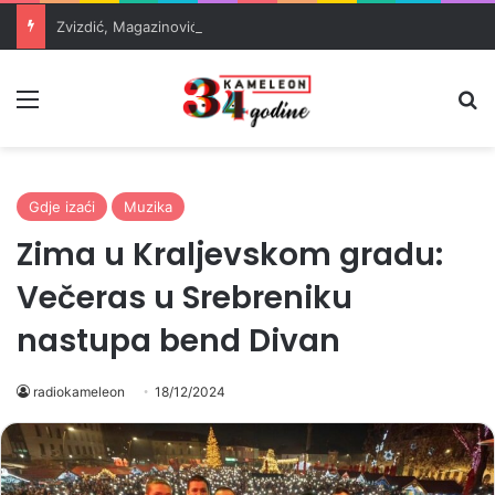
Zvizdić, Magazinović i Kojović traže poseban status za Memorijalni centar Srebrenica
Meni
Pr
Gdje izaći
Muzika
Zima u Kraljevskom gradu:
Večeras u Srebreniku
nastupa bend Divan
radiokameleon
18/12/2024