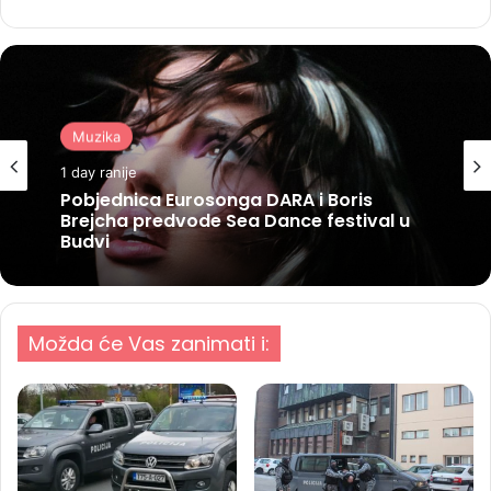
Muzika
1 day ranije
Pobjednica Eurosonga DARA i Boris
Brejcha predvode Sea Dance festival u
Budvi
Možda će Vas zanimati i: