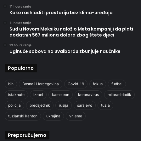
11 hours ranije
Kako rashladiti prostoriju bez klima-uređaja
11 hours ranije
Sud u Novom Meksiku naložio Meta kompaniji da plati
dodatnih 567 miliona dolara zbog štete djeci
13 hours ranije
Uginuće sobova na Svalbardu zbunjuje naučnike
Popularno
bih
Bosna i Hercegovina
Covid-19
fokus
fudbal
istaknuto
izrael
kameleon
koronavirus
milorad dodik
policija
predsjednik
rusija
sarajevo
tuzla
tuzlanski kanton
ukrajina
vrijeme
Preporučujemo