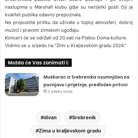
nastupima u Marshall klubu gdje su nerijetki gosti čiji je
kvalitet publika odavno prepoznala.
Ne propustite priliku da uživate u toploj atmosferi, dobroj
muzici i pravom zimskom ugođaju.
Koncert će se održati od 20 sati na Platou Doma kulture.
Vidimo se u srijedu na “Zimi u Kraljevskom gradu 2024.”
Možda će Vas zanimati i:
Muškarac iz Srebrenika osumnjičen za
pucnjavu i prijetnje, predložen pritvor
3 weeks ranije
divan
Srebrenik
Zima u kraljevskom gradu