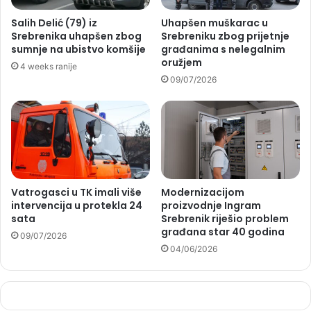
Salih Delić (79) iz
Uhapšen muškarac u
Srebrenika uhapšen zbog
Srebreniku zbog prijetnje
sumnje na ubistvo komšije
građanima s nelegalnim
oružjem
4 weeks ranije
09/07/2026
Vatrogasci u TK imali više
Modernizacijom
intervencija u protekla 24
proizvodnje Ingram
sata
Srebrenik riješio problem
građana star 40 godina
09/07/2026
04/06/2026