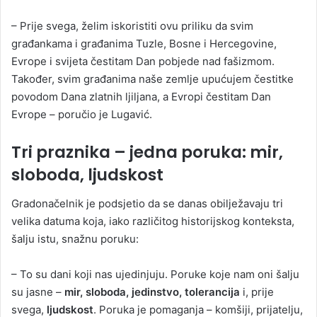
– Prije svega, želim iskoristiti ovu priliku da svim
građankama i građanima Tuzle, Bosne i Hercegovine,
Evrope i svijeta čestitam Dan pobjede nad fašizmom.
Također, svim građanima naše zemlje upućujem čestitke
povodom Dana zlatnih ljiljana, a Evropi čestitam Dan
Evrope – poručio je Lugavić.
Tri praznika – jedna poruka: mir,
sloboda, ljudskost
Gradonačelnik je podsjetio da se danas obilježavaju tri
velika datuma koja, iako različitog historijskog konteksta,
šalju istu, snažnu poruku:
– To su dani koji nas ujedinjuju. Poruke koje nam oni šalju
su jasne –
mir, sloboda, jedinstvo, tolerancija
i, prije
svega,
ljudskost
. Poruka je pomaganja – komšiji, prijatelju,