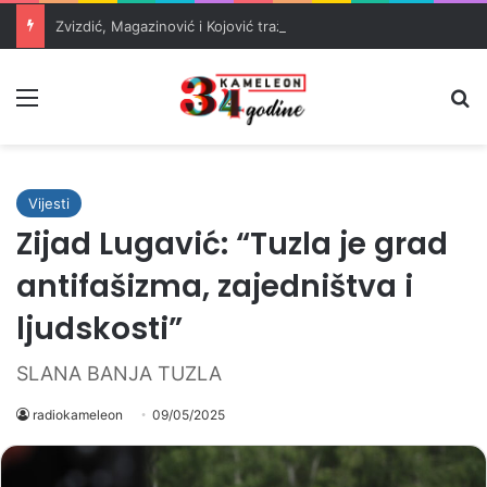
Zvizdić, Magazinović i Kojović traže poseban status za Memorijalni centar Srebrenica
Meni
Pr
Vijesti
Zijad Lugavić: “Tuzla je grad
antifašizma, zajedništva i
ljudskosti”
SLANA BANJA TUZLA
radiokameleon
09/05/2025