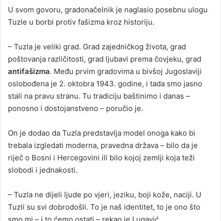
U svom govoru, gradonačelnik je naglasio posebnu ulogu
Tuzle u borbi protiv fašizma kroz historiju.
– Tuzla je veliki grad. Grad zajedničkog života, grad
poštovanja različitosti, grad ljubavi prema čovjeku, grad
antifašizma
. Među prvim gradovima u bivšoj Jugoslaviji
oslobođena je 2. oktobra 1943. godine, i tada smo jasno
stali na pravu stranu. Tu tradiciju baštinimo i danas –
ponosno i dostojanstveno – poručio je.
On je dodao da Tuzla predstavlja model onoga kako bi
trebala izgledati moderna, pravedna država – bilo da je
riječ o Bosni i Hercegovini ili bilo kojoj zemlji koja teži
slobodi i jednakosti.
– Tuzla ne dijeli ljude po vjeri, jeziku, boji kože, naciji. U
Tuzli su svi dobrodošli. To je naš identitet, to je ono što
smo mi – i to ćemo ostati – rekao je Lugavić.