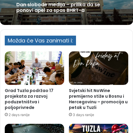
Dan slobode medija – prilika da se
ponovi apel za spas BHRT-a
Možda će Vas zanimati i:
Grad Tuzla podržao 17
Svjetski hit NoWine
projekata za razvoj
premijerno stiže u Bosnu i
poduzetništva i
Hercegovinu – promocija u
poljoprivrede
petak u Tuzli
2 days ranije
3 days ranije