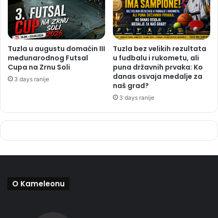
Tuzla u augustu domaćin III
Tuzla bez velikih rezultata
međunarodnog Futsal
u fudbalu i rukometu, ali
Cupa na Zrnu Soli
puna državnih prvaka: Ko
danas osvaja medalje za
3 days ranije
naš grad?
3 days ranije
O Kameleonu