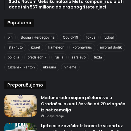
Sud u Novom Meksiku naložio Meta kompaniji da plati
dodatnih 567 miliona dolara zbog štete djeci
Popularno
bih
Bosna i Hercegovina
Covid-19
fokus
fudbal
istaknuto
izrael
kameleon
koronavirus
milorad dodik
policija
predsjednik
rusija
sarajevo
tuzla
tuzlanski kanton
ukrajina
vrijeme
Preporučujemo
Međunarodni sajam pčelarstva u
Gradačcu okupit će više od 20 izlagača
iz pet zemalja
3 days ranije
Ljeto nije završilo: Iskoristite vikend uz