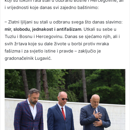
koji su tokom rata stali u odbranu Bosne i Hercegovine, ali
i vrijednosti koje danas svi zajedno baštinimo:
– Zlatni ljiljani su stali u odbranu svega što danas slavimo:
mir, slobodu, jednakost i antifašizam
. Utkali su sebe u
Tuzlu i Bosnu i Hercegovinu. Danas se sjećamo njih, ali i
svih žrtava koje su dale živote u borbi protiv mraka
fašizma i za svjetlo istine i pravde – zaključio je
gradonačelnik Lugavić.