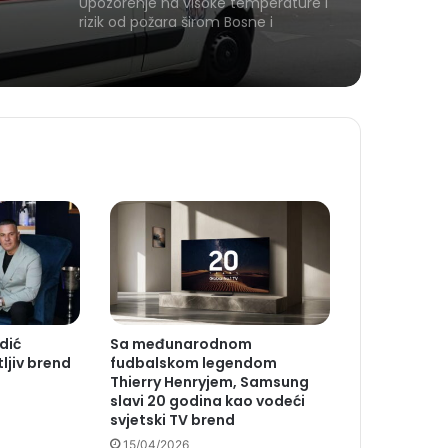
Upozorenje na visoke temperature i
rizik od požara širom Bosne i
Hercegovine
dić
Sa međunarodnom
ljiv brend
fudbalskom legendom
Thierry Henryjem, Samsung
slavi 20 godina kao vodeći
svjetski TV brend
15/04/2026