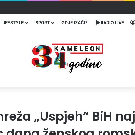
 traže poseban status za Memorijalni centar Srebrenica
LIFESTYLE
SPORT
GDJE IZAĆI?
RADIO LIVE
eža „Uspjeh“ BiH naj
 dana ženskog romsk