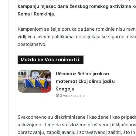
kampanju mjesec dana ženskog romskog aktivizma koja 
Roma i Romkinja.
Kampanjom se šalje poruka da žene romkinje nisu ravno
vidljivi u javnim politikama, ne osjećaju se sigurno, nis
dostojanstvo.
Možda će Vas zanimati i:
Učenici iz BiH briljirali na
matematičkoj olimpijadi u
Šangaju
3 weeks ranije
Svakodnevno su diskriminisane i kao žene i kao pripad
usložnjeno i time da su izložene društvenoj isključeno
obrazovanju, zapošljavanju i zdravstvenoj zaštiti, što ih