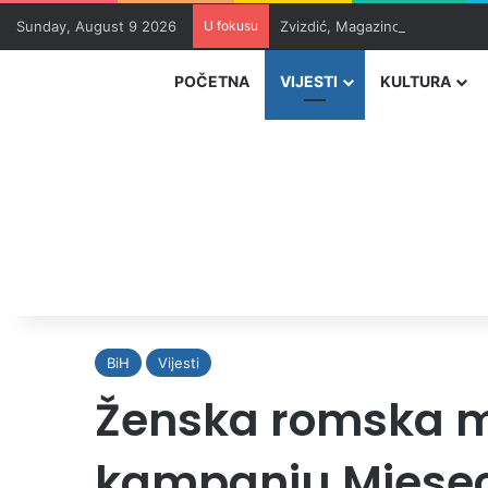
Sunday, August 9 2026
U fokusu
Zvizdić, Magazinović i Kojović
POČETNA
VIJESTI
KULTURA
BiH
Vijesti
Ženska romska mr
kampanju Mjesec