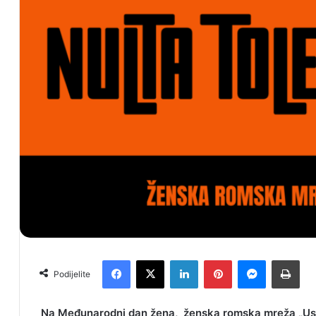
Facebook
X
LinkedIn
Pinterest
Messenger
Print
Podijelite
Na Međunarodni dan žena, ženska romska mreža „Uspj