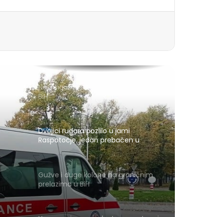
Novi sigurnosni sistem za izbore u
BiH
Dvojici rudara pozlilo u jami
Raspotočje, jedan prebačen u
bolnicu
Gužve i duge kolone na graničnim
prelazima u BiH