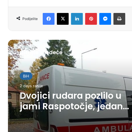
Facebook
X
LinkedIn
Pinterest
Messenger
Print
Podijelite
Čitajte sljedeće
BiH
2 days ranije
Dvojici rudara pozlilo u
jami Raspotočje, jedan
prebačen u bolnicu