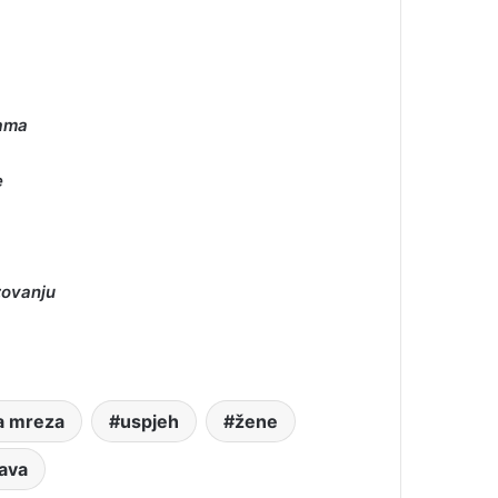
jama
e
zovanju
a mreza
uspjeh
žene
ava