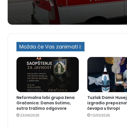
Možda će Vas zanimati i:
Neformalna lobi grupa žena
Tuzlak Damir Husej
Gračanica: Danas šutimo,
izgradio prepoznat
sutra tražimo odgovore
ćevapa u Evropi
23/06/2026
13/05/2026