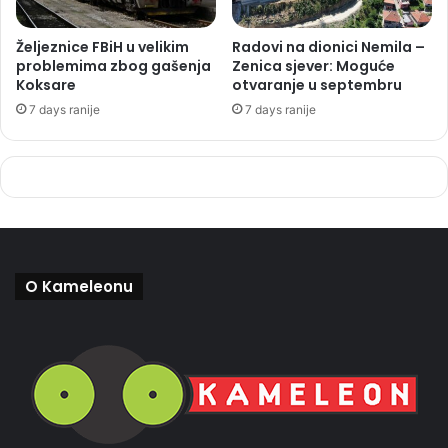
Željeznice FBiH u velikim
Radovi na dionici Nemila –
problemima zbog gašenja
Zenica sjever: Moguće
Koksare
otvaranje u septembru
7 days ranije
7 days ranije
O Kameleonu