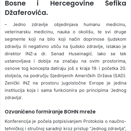
Bosne i Hercegovine Šefika
Džaferovića.
– Jedno zdravlje objedinjava humanu medicinu,
veterinarsku medicinu, nauka o okolišu, te svi druge
segmente koji na bilo koji način doprinose ljudskom
zdravlju ili negativno utiču na ljudsko zdravlje, istakao je
direktor INZ-a dr. Senad Huseinagić. Iako se tek
ustanovljava i dobija na značaju na ovim prostorima,
osnove tog koncepta datiraju još s kraja 19. i početka 20.
stoljeća, na području Sjedinjenih Američkih Država (SAD).
Zenički INZ na prostoru jugoistočne Evrope je jedina
institucija koja i sama funkcionira po principima ‘Jednog
zdravlja’.
Ozvaničeno formiranje BOHN mreže
Konferencija je počela potpisivanjem Protokola o naučno-
tehničkoj i stručnoj saradnji kroz pristup “Jednog zdravlja”,