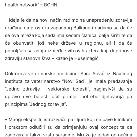
health network” – BOHN.
– Ideja je da na novi način radimo na unapređenju zdravlja
građana na prostoru zapadnog Balkana i nadamo se da će
se ova mreža koja sada ima sedam članica, dalje širiti te da
će obuhvatiti još neke države u regionu, ali i da će
poboljšati saradnju između svih ovih aktera koji doprinose
zdravlju stanovništva – kazao je Huseinagić.
Doktorica veterinarske medicine Sara Savić iz Naučnog
instituta za veterinarstvo “Novi Sad”, je imala predavanje
“Jedno zdravlje i vektorske bolesti”, naglasivši da su
upravo ove bolesti očit primjer potrebe djelovanja po
principima “Jednog zdravlja”.
– Mnogi eksperti, istraživači, pa i ljudi koji se bave klinikom
i praksom odlučili su da primjenjuju ovaj koncept te da
zagovaraju takvu vrstu saradnje. Mreža je jedan od načina