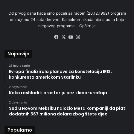
Od prvog dana kada smo počeli sa radom (26.12.1992) program
emitujemo 24 sata dnevno. Kameleon nikada nije stao, a boje
njegovog programa...
Opširnije
Facebook
X
YouTube
Instagram
Najnovije
21 hours ranije
Evropa finalizirala planove za konstelaciju IRIS,
konkurenta američkom Starlinku
2 days ranije
Kako rashladiti prostoriju bez klima-uređaja
2 days ranije
Sud u Novom Meksiku naložio Meta kompaniji da plati
dodatnih 567 miliona dolara zbog štete djeci
Popularno