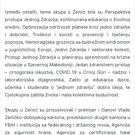
Između ostalih, teme skupa u Zenici bile su Perspektiva
pristupa Jednog Zdravlja, kontinuirana edukacija o životnoj
sredini, Optimizacija održivosti planete kroz jedno zdravlje
i dobrobit, Troškovi i koristi u prevenciji i liječenju
zoonoza, Hemoragijska groznica sa bubrežnim sindromom
u jugoistočnoj Evropi, Jedno Zdravlje i vektorske bolesti,
Pristup Jednog Zdravlja u planiranju spremnosti na krizne
situacije u Sjevernoj Makedoniji, Jedan zdravstveni pristup
– crnogorska iskustva, COVID 19 u Crnoj Gori – nadzor i
laboratorijska dijagnostika, Zašto je edukacija djece,
učenika i studenata o “jednom zdravlju” dobra ideja, te
Cjelokupna zaštita života i naša kolektivna budućnost.
Skupu u Zenici su prisustvovali i premijer i članovi Vlade
Zeničko-dobojskog kantona, predstavnici drugih kantona u
FBiH i institucija sa federalnog i državnog nivoa, Agencije
za sigurnost hrane, Agencije za certificiranje halal