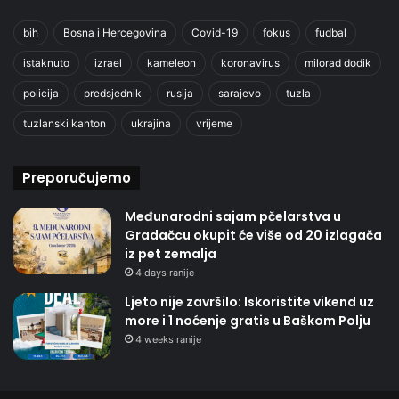
bih
Bosna i Hercegovina
Covid-19
fokus
fudbal
istaknuto
izrael
kameleon
koronavirus
milorad dodik
policija
predsjednik
rusija
sarajevo
tuzla
tuzlanski kanton
ukrajina
vrijeme
Preporučujemo
Međunarodni sajam pčelarstva u
Gradačcu okupit će više od 20 izlagača
iz pet zemalja
4 days ranije
Ljeto nije završilo: Iskoristite vikend uz
more i 1 noćenje gratis u Baškom Polju
4 weeks ranije