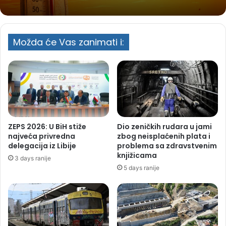
Možda će Vas zanimati i:
ZEPS 2026: U BiH stiže
Dio zeničkih rudara u jami
najveća privredna
zbog neisplaćenih plata i
delegacija iz Libije
problema sa zdravstvenim
knjižicama
3 days ranije
5 days ranije