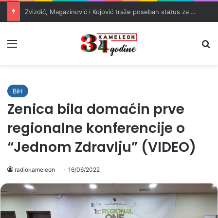
Zvizdić, Magazinović i Kojović traže poseban status za Memorijalni centar Srebrenica
Meni
Pr
BiH
Zenica bila domaćin prve
regionalne konferencije o
“Jednom Zdravlju” (VIDEO)
radiokameleon
16/06/2022