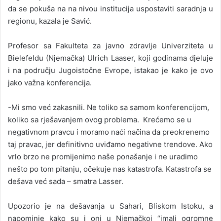
da se pokuša na na nivou institucija uspostaviti saradnja u
regionu, kazala je Savić.
Profesor sa Fakulteta za javno zdravlje Univerziteta u
Bielefeldu (Njemačka) Ulrich Laaser, koji godinama djeluje
i na području Jugoistočne Evrope, istakao je kako je ovo
jako važna konferencija.
-Mi smo već zakasnili. Ne toliko sa samom konferencijom,
koliko sa rješavanjem ovog problema. Krećemo se u
negativnom pravcu i moramo naći načina da preokrenemo
taj pravac, jer definitivno uviđamo negativne trendove. Ako
vrlo brzo ne promijenimo naše ponašanje i ne uradimo
nešto po tom pitanju, očekuje nas katastrofa. Katastrofa se
dešava već sada – smatra Lasser.
Upozorio je na dešavanja u Sahari, Bliskom Istoku, a
napominje kako su i oni u Njemačkoj “imali ogromne