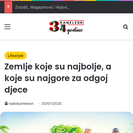
Zvizdić, Magazinović i Kojović traže poseban status za Memorijalni centar Srebrenica
Meni
Pr
Lifestyle
Zemlje koje su najbolje, a
koje su najgore za odgoj
djece
radiokameleon
30/01/2020