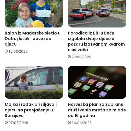
Balon iz Mađarske sletio u
Porodica iz BiH u Beču
Doboj Istok i povezao
izgubila dvoje djece u
djecu
požaru izazvanom kvarom
usisivača
15/06/2026
22/05/2026
Majka i rođak prisiljavali
Norveška planira zabranu
djecu na prosjačenje u
društvenih mreža za mlađe
Sarajevu
od 16 godina
07/05/2026
24/04/2026