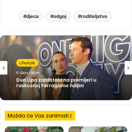
djeca
odgoj
roditeljstvo
Lifestyle
6 days ranije
Dua Lipa zablistala na premijeri u
raskošnoj Ferragamo haljini
Možda će Vas zanimati i: