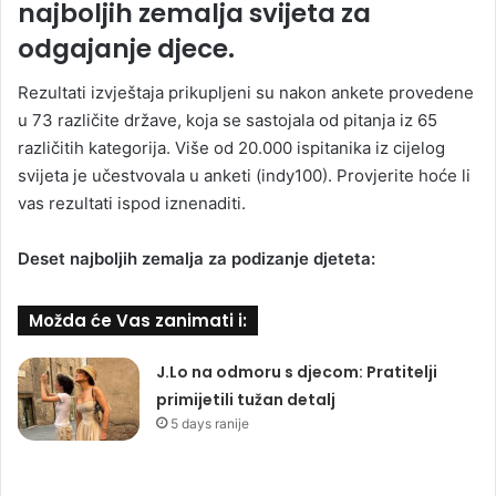
najboljih zemalja svijeta za
odgajanje djece.
Rezultati izvještaja prikupljeni su nakon ankete provedene
u 73 različite države, koja se sastojala od pitanja iz 65
različitih kategorija. Više od 20.000 ispitanika iz cijelog
svijeta je učestvovala u anketi (indy100). Provjerite hoće li
vas rezultati ispod iznenaditi.
Deset najboljih zemalja za podizanje djeteta:
Možda će Vas zanimati i:
J.Lo na odmoru s djecom: Pratitelji
primijetili tužan detalj
5 days ranije