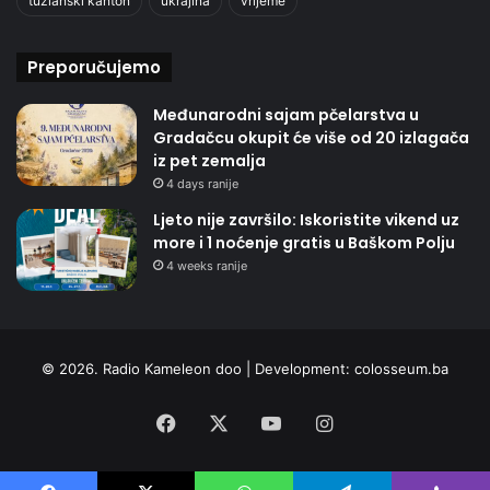
tuzlanski kanton
ukrajina
vrijeme
Preporučujemo
Međunarodni sajam pčelarstva u
Gradačcu okupit će više od 20 izlagača
iz pet zemalja
4 days ranije
Ljeto nije završilo: Iskoristite vikend uz
more i 1 noćenje gratis u Baškom Polju
4 weeks ranije
© 2026. Radio Kameleon doo | Development:
colosseum.ba
Facebook
X
YouTube
Instagram