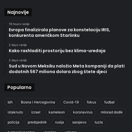
Najnovije
19 hours ranije
Evropa finalizirala planove za konstelaciju IRIS,
konkurenta američkom Starlinku
2 days ranije
Kako rashladiti prostoriju bez klima-uređaja
2 days ranije
Sud u Novom Meksiku naložio Meta kompaniji da plati
dodatnih 567 miliona dolara zbog štete djeci
Popularno
bih
Bosna i Hercegovina
Covid-19
fokus
fudbal
istaknuto
izrael
kameleon
koronavirus
milorad dodik
policija
predsjednik
rusija
sarajevo
tuzla