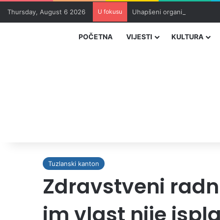
Thursday, August 6 2026
U fokusu
Uhapšeni organizatori krijum
POČETNA
VIJESTI
KULTURA
Tuzlanski kanton
Zdravstveni radnic
im vlast nije ispl