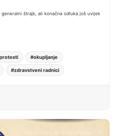
 generalni štrajk, ali konačna odluka još uvijek
protesti
okupljanje
zdravstveni radnici
Više požara u TK: Vatra u Kladnju