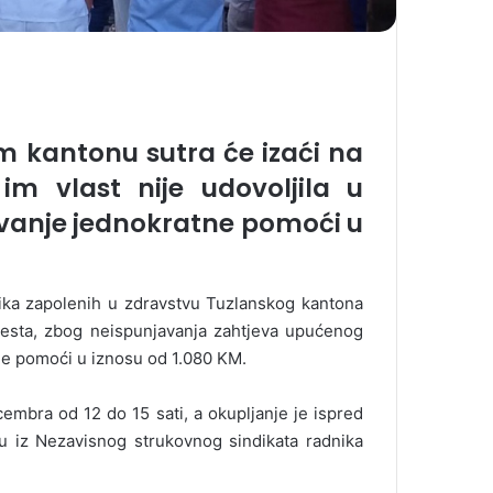
m kantonu sutra će izaći na
im vlast nije udovoljila u
ćivanje jednokratne pomoći u
ika zapolenih u zdravstvu Tuzlanskog kantona
testa, zbog neispunjavanja zahtjeva upućenog
tne pomoći u iznosu od 1.080 KM.
cembra od 12 do 15 sati, a okupljanje je ispred
u iz Nezavisnog strukovnog sindikata radnika