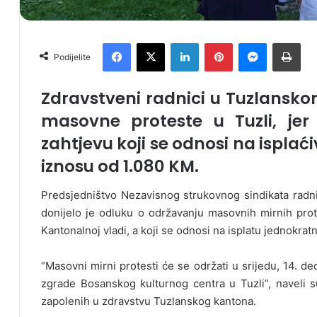
Facebook
X
LinkedIn
Pinterest
Messenger
Print
Podijelite
Zdravstveni radnici u Tuzlansko
masovne proteste u Tuzli, jer 
zahtjevu koji se odnosi na ispla
iznosu od 1.080 KM.
Predsjedništvo Nezavisnog strukovnog sindikata radn
donijelo je odluku o održavanju masovnih mirnih pro
Kantonalnoj vladi, a koji se odnosi na isplatu jednokra
“Masovni mirni protesti će se održati u srijedu, 14. de
zgrade Bosanskog kulturnog centra u Tuzli”, naveli s
zapolenih u zdravstvu Tuzlanskog kantona.