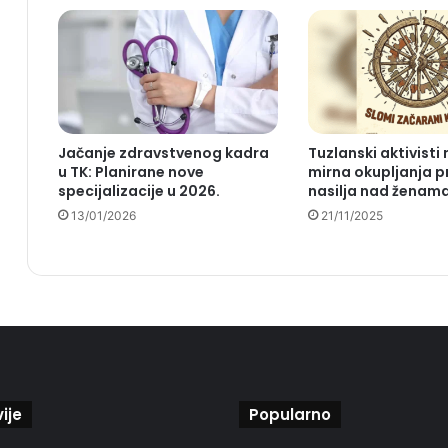
Jačanje zdravstvenog kadra
Tuzlanski aktivisti 
u TK: Planirane nove
mirna okupljanja p
specijalizacije u 2026.
nasilja nad ženam
13/01/2026
21/11/2025
ije
Popularno