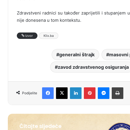
Zdravstveni radnici su također zaprijetili i stupanjem u
nije donesena u tom kontekstu.
Izvor
Klix.ba
generalni štrajk
masovni 
zavod zdravstvenog osiguranja
Facebook
X
LinkedIn
Pinterest
Messenger
Print
Podijelite
Čitajte sljedeće