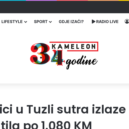
čarenja migranata preko BiH i Balkana
LIFESTYLE
SPORT
GDJE IZAĆI?
RADIO LIVE
i u Tuzli sutra izlaze
atila po 1.080 KM