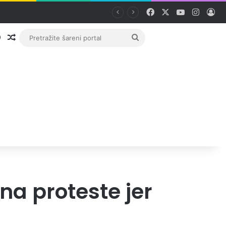
Facebook
X
YouTube
Instag
Pri
Prijava
Random članak
Pretražite
šareni
portal
 na proteste jer