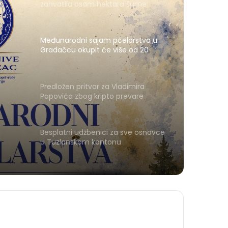
zahvatila osam hektara šume
Međunarodni sajam pčelarstva u
Gradačcu okupit će više od 20
izlagača iz pet zemalja
Predložen pritvor za Vladimira
Popovića zbog kripto prevare
Besplatni udžbenici za sve osnovce
u Tuzlanskom kantonu