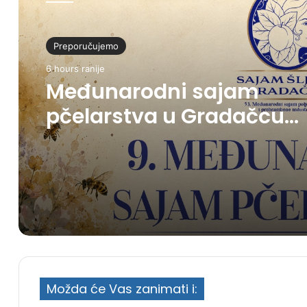
Preporučujemo
6 hours ranije
Međunarodni sajam
pčelarstva u Gradačcu
okupit će više od 20
izlagača iz pet zemalja
Možda će Vas zanimati i: