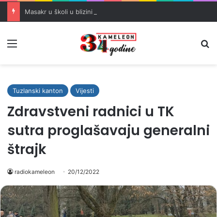
Masakr u školi u blizini Bangkoka: učenik ubio babu i dedu, pa pucao na nastavnike i đake
Meni
Pr
Tuzlanski kanton
Vijesti
Zdravstveni radnici u TK
sutra proglašavaju generalni
štrajk
radiokameleon
20/12/2022