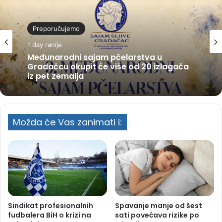
Preporučujemo
1 day ranije
Međunarodni sajam pčelarstva u
Gradačcu okupit će više od 20 izlagača
iz pet zemalja
Možda će Vas zanimati i:
Sindikat profesionalnih
Spavanje manje od šest
fudbalera BiH o krizi na
sati povećava rizike po