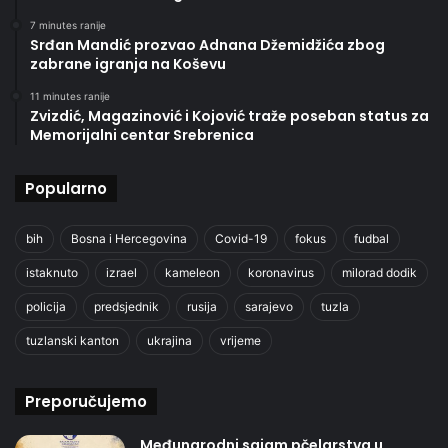
7 minutes ranije
Srđan Mandić prozvao Adnana Džemidžića zbog
zabrane igranja na Koševu
11 minutes ranije
Zvizdić, Magazinović i Kojović traže poseban status za
Memorijalni centar Srebrenica
Popularno
bih
Bosna i Hercegovina
Covid-19
fokus
fudbal
istaknuto
izrael
kameleon
koronavirus
milorad dodik
policija
predsjednik
rusija
sarajevo
tuzla
tuzlanski kanton
ukrajina
vrijeme
Preporučujemo
Međunarodni sajam pčelarstva u