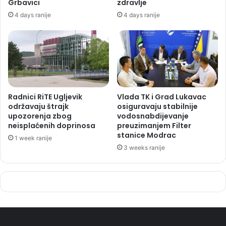
Grbavici
zdravlje
4 days ranije
4 days ranije
Radnici RiTE Ugljevik
Vlada TK i Grad Lukavac
održavaju štrajk
osiguravaju stabilnije
upozorenja zbog
vodosnabdijevanje
neisplaćenih doprinosa
preuzimanjem Filter
stanice Modrac
1 week ranije
3 weeks ranije