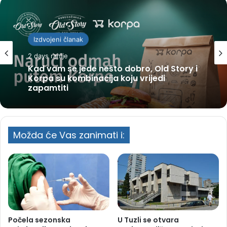
Izdvojeni članak
2 days ranije
Kad vam se jede nešto dobro, Old Story i
Korpa su kombinacija koju vrijedi
zapamtiti
Možda će Vas zanimati i:
Počela sezonska
U Tuzli se otvara