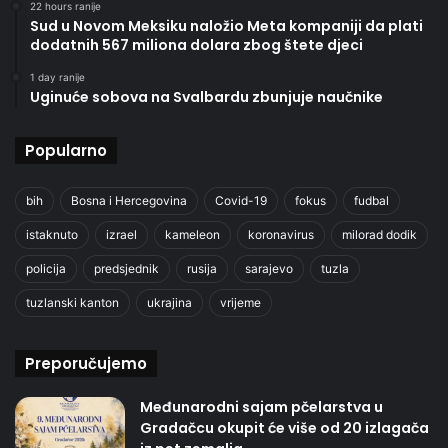
22 hours ranije
Sud u Novom Meksiku naložio Meta kompaniji da plati
dodatnih 567 miliona dolara zbog štete djeci
1 day ranije
Uginuće sobova na Svalbardu zbunjuje naučnike
Popularno
bih
Bosna i Hercegovina
Covid-19
fokus
fudbal
istaknuto
izrael
kameleon
koronavirus
milorad dodik
policija
predsjednik
rusija
sarajevo
tuzla
tuzlanski kanton
ukrajina
vrijeme
Preporučujemo
Međunarodni sajam pčelarstva u
Gradačcu okupit će više od 20 izlagača