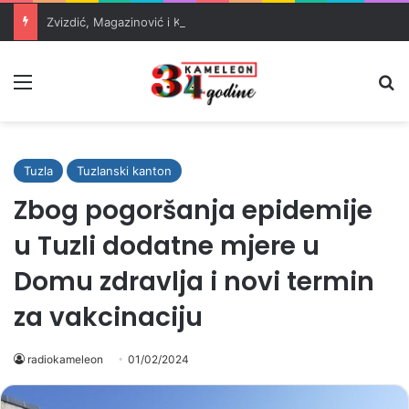
Zvizdić, Magazinović i Kojović traže poseban status za Memorijalni centar Srebrenica
Meni
Pr
Tuzla
Tuzlanski kanton
Zbog pogoršanja epidemije
u Tuzli dodatne mjere u
Domu zdravlja i novi termin
za vakcinaciju
radiokameleon
01/02/2024