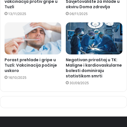
vakcinacija protiv gripe u
Savjetovalište za mlade u
Tuzli
okviru Doma zdravlja
13/11/2025
06/11/2025
Porast prehlade i gripe u
Negativan priraštaj u TK:
Tuzli: Vakcinacija počinje
Maligne i kardiovaskularne
uskoro
bolesti dominiraju
statistikom smrti
16/10/2025
30/09/2025