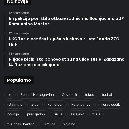
Najnovije
12 hours ranije
Inspekcija poništila otkaze radnicima Bošnjacima u JP
Komunalno Mostar
12 hours ranije
UKC Tuzla bez šest ključnih lijekova s liste Fonda ZZO
FBiH
14 hours ranije
Hiljade biciklista ponovo stižu na ulice Tuzle: Zakazana
14. Tuzlanska biciklijada
Popularno
bih
Bosna i Hercegovina
Covid-19
fokus
fudbal
istaknuto
izrael
kameleon
koronavirus
milorad dodik
policija
predsjednik
rusija
sarajevo
tuzla
tuzlanski kanton
ukrajina
vrijeme