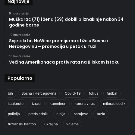
Najnovije
9 hours ranije
Muškarac (71) i žena (59) dobili bliznakinje nakon 34
godine borbe
10 hours ranije
Svjetski hit NoWine premijerno stiže u Bosnu i
Hercegovinu – promocija u petak u Tuzli
10 hours ranije
Većina Amerikanaca protiv rata na Bliskom istoku
Popularno
bih
Bosna i Hercegovina
Covid-19
fokus
fudbal
istaknuto
izrael
kameleon
koronavirus
milorad dodik
policija
predsjednik
rusija
sarajevo
tuzla
tuzlanski kanton
ukrajina
vrijeme