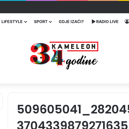
ć traže poseban status za Memorijalni centar Srebrenica
LIFESTYLE
SPORT
GDJE IZAĆI?
RADIO LIVE
509605041_282045
370433987927163