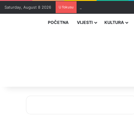
Saturday, August 8 2026
U fokusu
Zvizdić, Magazinović i Kojovi
POČETNA
VIJESTI
KULTURA