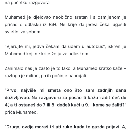
na početku razgovora.
Muhamed je djelovao neobično sretan i s osmijehom je
pričao o odlasku iz BiH. Ne krije da jedva čeka ‘ugasiti
svjetlo’ za sobom.
“Vjerujte mi, jedva čekam da uđem u autobus”, iskren je
Muhamed koji ne krije želju za odlaskom.
Zanimalo nas je zašto je to tako, a Muhamed kratko kaže –
razloga je milion, pa ih počinje nabrajati.
“Prvo, najviše mi smeta ono što sam zadnjih dana
doživljavao. Na razgovoru za posao ti kažu ‘radit ćeš do
4’, a ti ostaneš do 7 ili 8, dođeš kući u 9. I kome se žaliti?”
priča Muhamed.
“Drugo, ovdje moraš trljati ruke kada te gazda prijavi. A,