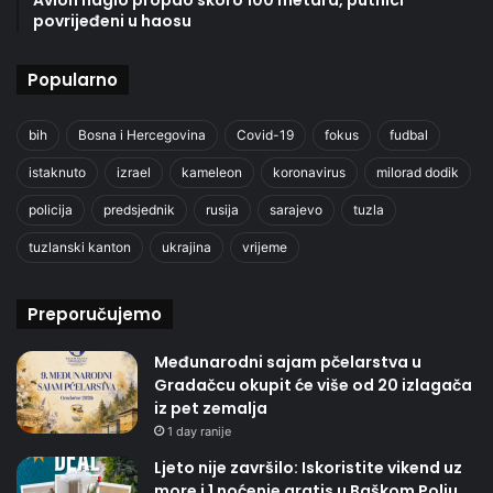
Avion naglo propao skoro 100 metara, putnici
povrijeđeni u haosu
Popularno
bih
Bosna i Hercegovina
Covid-19
fokus
fudbal
istaknuto
izrael
kameleon
koronavirus
milorad dodik
policija
predsjednik
rusija
sarajevo
tuzla
tuzlanski kanton
ukrajina
vrijeme
Preporučujemo
Međunarodni sajam pčelarstva u
Gradačcu okupit će više od 20 izlagača
iz pet zemalja
1 day ranije
Ljeto nije završilo: Iskoristite vikend uz
more i 1 noćenje gratis u Baškom Polju