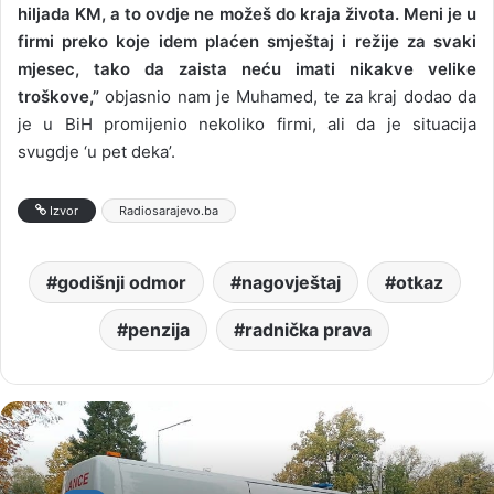
hiljada KM, a to ovdje ne možeš do kraja života. Meni je u
firmi preko koje idem plaćen smještaj i režije za svaki
mjesec, tako da zaista neću imati nikakve velike
troškove,”
objasnio nam je Muhamed, te za kraj dodao da
je u BiH promijenio nekoliko firmi, ali da je situacija
svugdje ‘u pet deka’.
Izvor
Radiosarajevo.ba
godišnji odmor
nagovještaj
otkaz
penzija
radnička prava