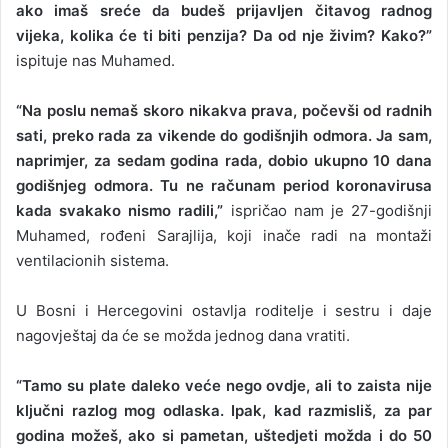
ako imaš sreće da budeš prijavljen čitavog radnog
vijeka, kolika će ti biti penzija? Da od nje živim? Kako?”
ispituje nas Muhamed.
“Na poslu nemaš skoro nikakva prava, počevši od radnih
sati, preko rada za vikende do godišnjih odmora. Ja sam,
naprimjer, za sedam godina rada, dobio ukupno 10 dana
godišnjeg odmora. Tu ne računam period koronavirusa
kada svakako nismo radili,”
ispričao nam je 27-godišnji
Muhamed, rođeni Sarajlija, koji inače radi na montaži
ventilacionih sistema.
U Bosni i Hercegovini ostavlja roditelje i sestru i daje
nagovještaj da će se možda jednog dana vratiti.
“Tamo su plate daleko veće nego ovdje, ali to zaista nije
ključni razlog mog odlaska. Ipak, kad razmisliš, za par
godina možeš, ako si pametan, uštedjeti možda i do 50