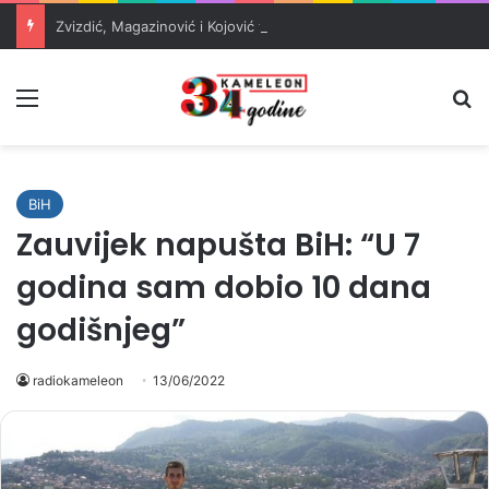
Zvizdić, Magazinović i Kojović traže poseban status za Memorijalni centar Srebrenica
Meni
Pr
BiH
Zauvijek napušta BiH: “U 7
godina sam dobio 10 dana
godišnjeg”
radiokameleon
13/06/2022