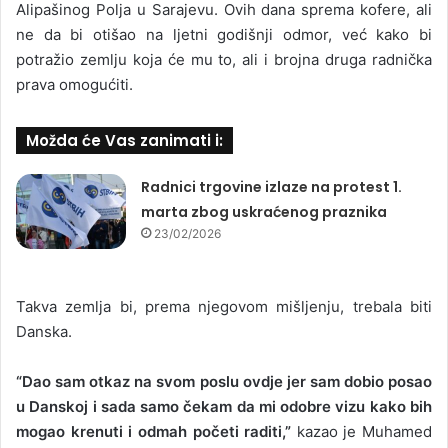
Alipašinog Polja u Sarajevu. Ovih dana sprema kofere, ali
ne da bi otišao na ljetni godišnji odmor, već kako bi
potražio zemlju koja će mu to, ali i brojna druga radnička
prava omogućiti.
Možda će Vas zanimati i:
Radnici trgovine izlaze na protest 1.
marta zbog uskraćenog praznika
23/02/2026
Takva zemlja bi, prema njegovom mišljenju, trebala biti
Danska.
“Dao sam otkaz na svom poslu ovdje jer sam dobio posao
u Danskoj i sada samo čekam da mi odobre vizu kako bih
mogao krenuti i odmah početi raditi,”
kazao je Muhamed