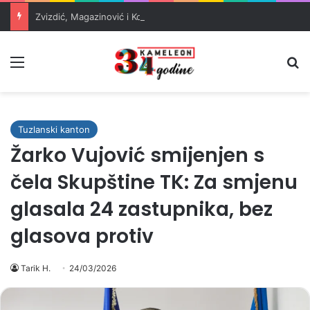
Zvizdić, Magazinović i Kojović traže poseban status za Memorijalni centar Srebrenica
Meni
Pr
Tuzlanski kanton
Žarko Vujović smijenjen s
čela Skupštine TK: Za smjenu
glasala 24 zastupnika, bez
glasova protiv
Tarik H.
24/03/2026