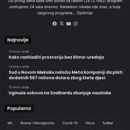
Od prvog dana kada smo počeli sa radom (26.12.1992) program
emitujemo 24 sata dnevno. Kameleon nikada nije stao, a boje
njegovog programa...
Opširnije
Facebook
X
YouTube
Instagram
Najnovije
12 hours ranije
Kako rashladiti prostoriju bez klima-uređaja
13 hours ranije
Sud u Novom Meksiku naložio Meta kompaniji da plati
dodatnih 567 miliona dolara zbog štete djeci
15 hours ranije
Uginuće sobova na Svalbardu zbunjuje naučnike
Popularno
bih
Bosna i Hercegovina
Covid-19
fokus
fudbal