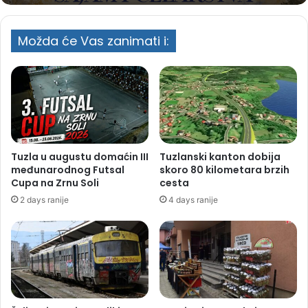
Možda će Vas zanimati i:
Tuzla u augustu domaćin III
Tuzlanski kanton dobija
međunarodnog Futsal
skoro 80 kilometara brzih
Cupa na Zrnu Soli
cesta
2 days ranije
4 days ranije