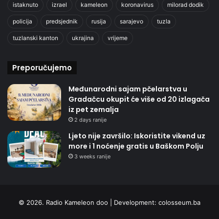
istaknuto
izrael
kameleon
koronavirus
milorad dodik
policija
predsjednik
rusija
sarajevo
tuzla
tuzlanski kanton
ukrajina
vrijeme
Preporučujemo
Međunarodni sajam pčelarstva u
Gradačcu okupit će više od 20 izlagača
iz pet zemalja
2 days ranije
Ljeto nije završilo: Iskoristite vikend uz
more i 1 noćenje gratis u Baškom Polju
3 weeks ranije
© 2026. Radio Kameleon doo | Development:
colosseum.ba