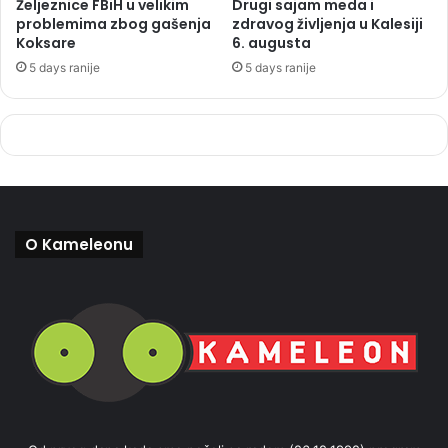
Željeznice FBiH u velikim
Drugi sajam meda i
problemima zbog gašenja
zdravog življenja u Kalesiji
Koksare
6. augusta
5 days ranije
5 days ranije
O Kameleonu