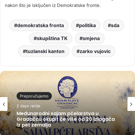
nakon što je isključen iz Demokratske fronte.
demokratska fronta
politika
sda
skupština TK
smjena
tuzlanski kanton
zarko vujovic
Preporučujemo
2 days ranije
Međunarodni sajam pčelarstva u
Gradačcu okupit će više od 20 izlagača
iz pet zemalja