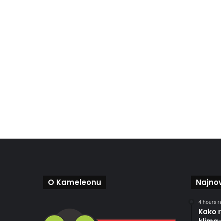
O Kameleonu
Najnov
4 hours r
Kako r