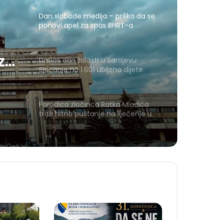
Dan slobode medija – prilika da se
ponovi apel za spas BHRT-a
 za
Danas dan žalosti u Sarajevu:
Sjećanje na 1.601 ubijeno dijete
Porodica zločinca Ratka Mladića
traži hitno puštanje na liječenje u
Srbiju