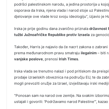
podršci palestinskom narodu, a jedina prostorija u kojoj
osporava da Irska, njena vlada i narod stoje uz Palestinu,
djelovanje ove vlade kroz svoju ideologiju”, izjavio je Ha
Irska je prije godinu dana zvanično priznala
državnost 
tužbi Južnoafričke Republike protiv Izraela
za genocid
Također, Harris je najavio da će nacrt zakona o zabrani 
prema međunarodnom pravu smatraju
ilegalnim
– biti
vanjske poslove
, prenosi
Irish Times
.
Irska vlada se trenutno nalazi i pod pritiskom da preisp
prodaje izraelskih obveznica na području EU, te da zab
mogli prevoziti oružje za Izrael, izvještavaju irski mediji
“Ponosan sam na narod ove zemlje. Na svakim izborima, b
ustajali i govorili: ‘Podržavamo narod Palestine'”, kazao 