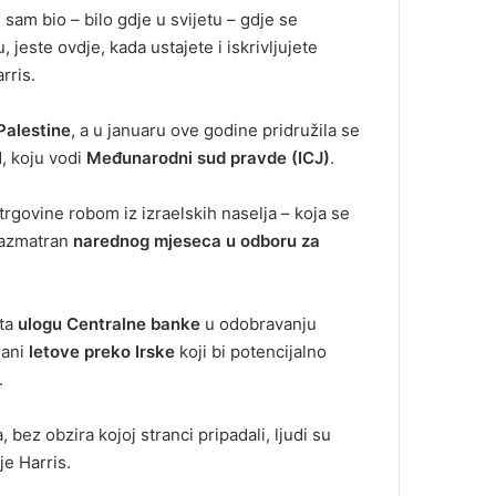
 sam bio – bilo gdje u svijetu – gdje se
 jeste ovdje, kada ustajete i iskrivljujete
rris.
Palestine
, a u januaru ove godine pridružila se
, koju vodi
Međunarodni sud pravde (ICJ)
.
trgovine robom iz izraelskih naselja – koja se
 razmatran
narednog mjeseca u odboru za
ita
ulogu Centralne banke
u odobravanju
rani
letove preko Irske
koji bi potencijalno
.
ez obzira kojoj stranci pripadali, ljudi su
je Harris.