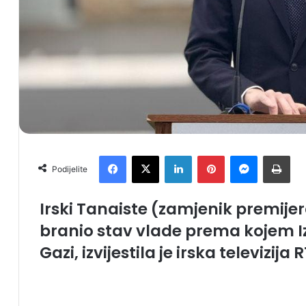
Facebook
X
LinkedIn
Pinterest
Messenger
Print
Podijelite
Irski Tanaiste
(zamjenik premije
branio stav vlade prema kojem I
Gazi
, izvijestila je irska televizija
R