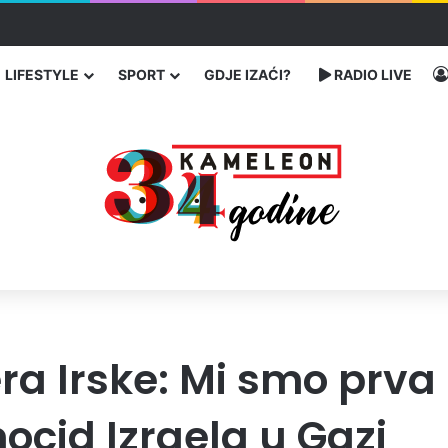
ć traže poseban status za Memorijalni centar Srebrenica
LIFESTYLE
SPORT
GDJE IZAĆI?
RADIO LIVE
a Irske: Mi smo prva 
ocid Izraela u Gazi