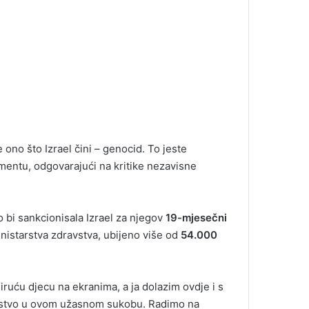
e ono što Izrael čini – genocid. To jeste
mentu, odgovarajući na kritike nezavisne
o bi sankcionisala Izrael za njegov
19-mjesečni
nistarstva zdravstva, ubijeno više od
54.000
uću djecu na ekranima, a ja dolazim ovdje i s
rstvo u ovom užasnom sukobu. Radimo na