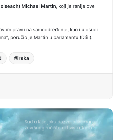
Taoiseach) Michael Martin
, koji je ranije ove
ihovom pravu na samoodređenje, kao i u osudi
ima”, poručio je Martin u parlamentu (Dáil).
d
irska
Sud u Kiseljaku dozvolio snimanje
završnog ročišta aktivista ‘Karton
revolucije’