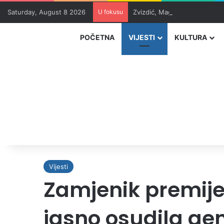
Saturday, August 8 2026
U fokusu
Zvizdić, Magazinović i Kojovi
POČETNA
VIJESTI
KULTURA
Vijesti
Zamjenik premijer
jasno osudila gen