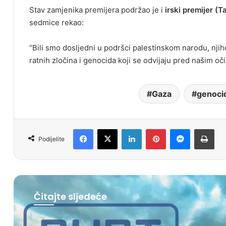
Stav zamjenika premijera podržao je i
irski premijer (
sedmice rekao:
“Bili smo dosljedni u podršci palestinskom narodu, nj
ratnih zločina i genocida koji se odvijaju pred našim oč
Gaza
genoci
Facebook
X
LinkedIn
Pinterest
Messenger
Print
Podijelite
Čitajte sljedeće