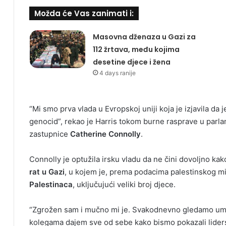
Možda će Vas zanimati i:
Masovna dženaza u Gazi za
112 žrtava, među kojima
desetine djece i žena
4 days ranije
“Mi smo prva vlada u Evropskoj uniji koja je izjavila da j
genocid”, rekao je Harris tokom burne rasprave u parla
zastupnice
Catherine Connolly
.
Connolly je optužila irsku vladu da ne čini dovoljno kak
rat u Gazi
, u kojem je, prema podacima palestinskog mi
Palestinaca
, uključujući veliki broj djece.
“Zgrožen sam i mučno mi je. Svakodnevno gledamo umir
kolegama dajem sve od sebe kako bismo pokazali lide