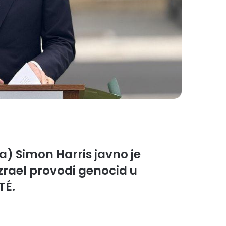
ra)
Simon Harris
javno je
zrael provodi
genocid u
TÉ
.