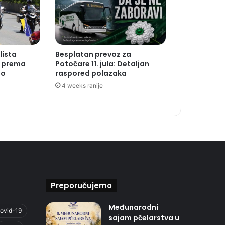
lista
Besplatan prevoz za
a prema
Potočare 11. jula: Detaljan
to
raspored polazaka
4 weeks ranije
Preporučujemo
Međunarodni
ovid-19
sajam pčelarstva u