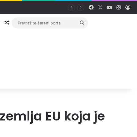
Facebook
X
YouTube
Instag
Pri
Prijava
Random članak
Pretražite
šareni
portal
zemlja EU koja je