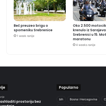
Beč preuzeo brigu o
Oko 2.500 motocik
spomeniku Srebrenice
krenulo iz Sarajev
Srebrenici u 15. Mo
1 week ranije
maratonu
4 weeks ranije
ije
Popularno
anije
bih
Bosna i Hercegovina
C
ashladiti prostoriju bez