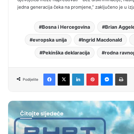
jedna generacija čeka na promjene,” zaključeno je u izja
Bosna i Hercegovina
Brian Aggel
evropska unija
Ingrid Macdonald
Pekinška deklaracija
rodna ravno
Facebook
X
LinkedIn
Pinterest
Messenger
Print
Podijelite
Čitajte sljedeće