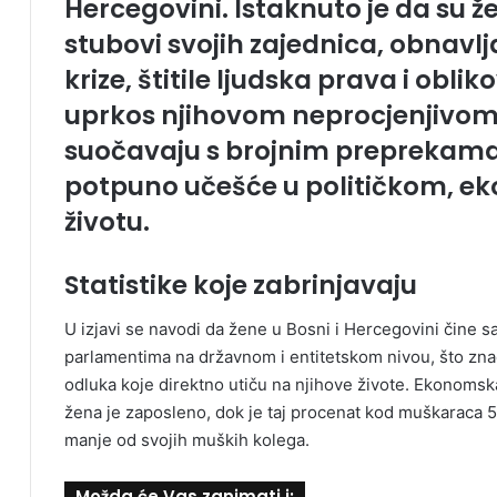
Hercegovini. Istaknuto je da su ž
stubovi svojih zajednica, obnav
krize, štitile ljudska prava i obl
uprkos njihovom neprocjenjivom d
suočavaju s brojnim preprekama
potpuno učešće u političkom, 
životu.
Statistike koje zabrinjavaju
U izjavi se navodi da žene u Bosni i Hercegovini čine 
parlamentima na državnom i entitetskom nivou, što zna
odluka koje direktno utiču na njihove živote. Ekonoms
žena je zaposleno, dok je taj procenat kod muškaraca 
manje od svojih muških kolega.
Možda će Vas zanimati i: