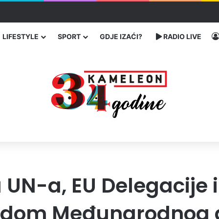
traže poseban status za Memorijalni centar Srebrenica
LIFESTYLE
SPORT
GDJE IZAĆI?
RADIO LIVE
 UN-a, EU Delegacije i
vodom Međunarodnog 