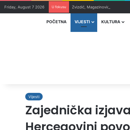
Friday, August 7 2026
U fokusu
Zvizdić, Magazinović i Kojović 
POČETNA
VIJESTI
KULTURA
Vijesti
Zajednička izjava
Hercegovini po