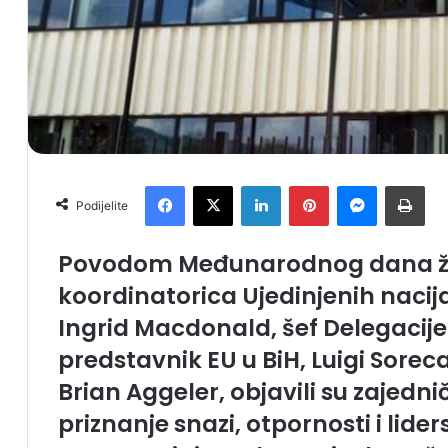
Facebook
X
LinkedIn
Pinterest
Messenger
Print
Podijelite
Povodom Međunarodnog dana že
koordinatorica Ujedinjenih nacija
Ingrid Macdonald, šef Delegacije 
predstavnik EU u BiH, Luigi Soreca
Brian Aggeler, objavili su zajedni
priznanje snazi, otpornosti i lider