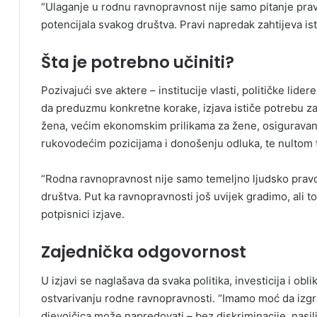
“Ulaganje u rodnu ravnopravnost nije samo pitanje prav
potencijala svakog društva. Pravi napredak zahtijeva ist
Šta je potrebno učiniti?
Pozivajući sve aktere – institucije vlasti, političke lider
da preduzmu konkretne korake, izjava ističe potrebu z
žena, većim ekonomskim prilikama za žene, osiguravan
rukovodećim pozicijama i donošenju odluka, te nultom
“Rodna ravnopravnost nije samo temeljno ljudsko pravo
društva. Put ka ravnopravnosti još uvijek gradimo, ali 
potpisnici izjave.
Zajednička odgovornost
U izjavi se naglašava da svaka politika, investicija i ob
ostvarivanju rodne ravnopravnosti. “Imamo moć da izgr
djevojčica može napredovati – bez diskriminacije, nasil