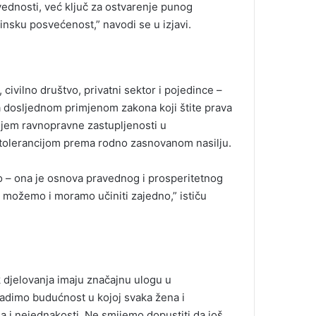
ednosti, već ključ za ostvarenje punog
insku posvećenost,” navodi se u izjavi.
e, civilno društvo, privatni sektor i pojedince –
a dosljednom primjenom zakona koji štite prava
jem ravnopravne zastupljenosti u
 tolerancijom prema rodno zasnovanom nasilju.
 – ona je osnova pravednog i prosperitetnog
to možemo i moramo učiniti zajedno,” ističu
lik djelovanja imaju značajnu ulogu u
adimo budućnost u kojoj svaka žena i
ja i nejednakosti. Ne smijemo dopustiti da još