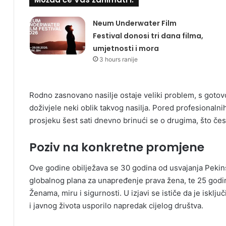
Neum Underwater Film
Festival donosi tri dana filma,
umjetnosti i mora
3 hours ranije
Rodno zasnovano nasilje ostaje veliki problem, s goto
doživjele neki oblik takvog nasilja. Pored profesiona
prosjeku šest sati dnevno brinući se o drugima, što čest
Poziv na konkretne promjene
Ove godine obilježava se 30 godina od usvajanja Pekinšk
globalnog plana za unapređenje prava žena, te 25 godi
Ženama, miru i sigurnosti. U izjavi se ističe da je isklj
i javnog života usporilo napredak cijelog društva.