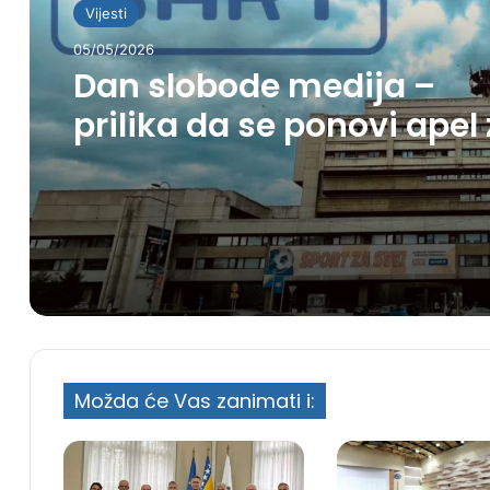
Vijesti
05/05/2026
Vijesti
Dan slobode medija –
05/05/2026
prilika da se ponovi apel
spas BHRT-a
Danas dan žalosti u
Sarajevu: Sjećanje na 1.6
ubijeno dijete
Možda će Vas zanimati i: