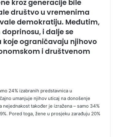
ene kroz generacije bile
ljale društvo u vremenima
ikovale demokratiju. Međutim,
oprinosu, i dalje se
 koje ograničavaju njihovo
ekonomskom i društvenom
samo 24% izabranih predstavnica u
čajno umanjuje njihov uticaj na donošenje
ka nejednakost također je izražena – samo 34%
59%. Pored toga, žene u prosjeku zarađuju 20%