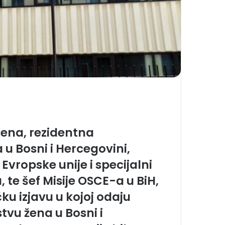
na, rezidentna
 u Bosni i Hercegovini,
Evropske unije i specijalni
, te šef Misije OSCE-a u BiH,
čku izjavu u kojoj odaju
stvu žena u Bosni i