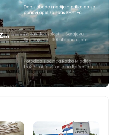
Dan slobode medija – prilika da se
ponovi apel za spas BHRT-a
 za
Danas dan žalosti u Sarajevu:
Sjećanje na 1.601 ubijeno dijete
Porodica zločinca Ratka Mladića
traži hitno puštanje na liječenje u
Srbiju
01