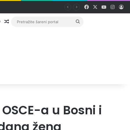
Facebook
X
YouTube
Instag
Pri
Prijava
Random članak
Pretražite
šareni
portal
 OSCE-a u Bosni i
dana žena