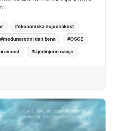
vi.
er
ekonomska nejednakost
međunarodni dan žena
OSCE
pravnost
Ujedinjene nacije
Sud u Kiseljaku dozvolio snimanje
završnog ročišta aktivista ‘Karton
revolucije’