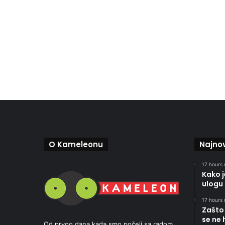
O Kameleonu
Najnov
17 hours 
Kako 
ulogu 
17 hours 
Zašto 
se ne 
Od prvog dana kada smo počeli sa radom