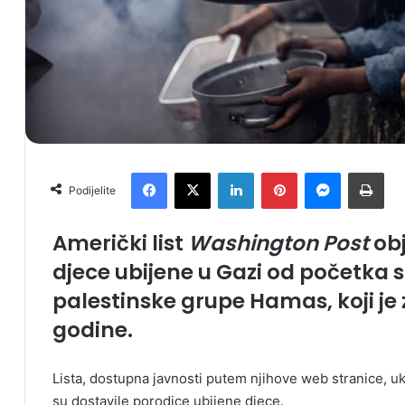
Facebook
X
LinkedIn
Pinterest
Messenger
Print
Podijelite
Američki list
Washington Post
obj
djece ubijene u Gazi od početka 
palestinske grupe Hamas, koji je
godine.
Lista, dostupna javnosti putem njihove web stranice, ukl
su dostavile porodice ubijene djece.