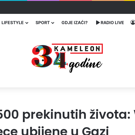
ć traže poseban status za Memorijalni centar Srebrenica
LIFESTYLE
SPORT
GDJE IZAĆI?
RADIO LIVE
500 prekinutih života
ece ubijene u Gazi