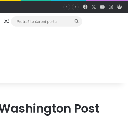
Facebook
X
YouTube
Instag
Pri
Prijava
Random članak
Pretražite
šareni
portal
: Washington Post