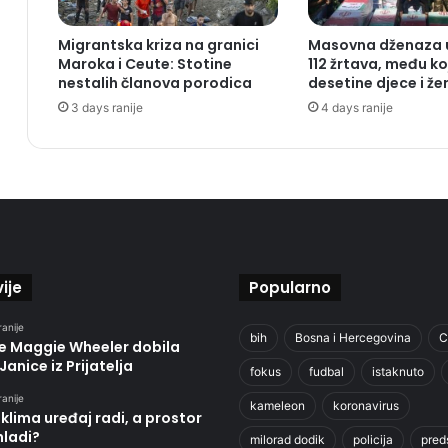
Migrantska kriza na granici
Masovna dženaza u
Maroka i Ceute: Stotine
112 žrtava, među k
nestalih članova porodica
desetine djece i že
3 days ranije
4 days ranije
ije
Popularno
ranije
bih
Bosna i Hercegovina
C
je Maggie Wheeler dobila
Janice iz Prijatelja
fokus
fudbal
istaknuto
ranije
kameleon
koronavirus
klima uređaj radi, a prostor
hladi?
milorad dodik
policija
pred