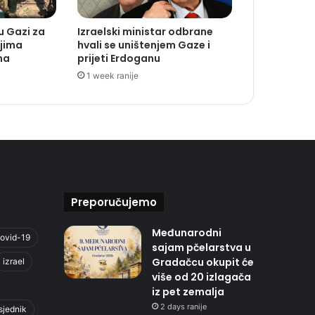
 Gazi za
Izraelski ministar odbrane
ojima
hvali se uništenjem Gaze i
na
prijeti Erdoganu
1 week ranije
Preporučujemo
Međunarodni
ovid-19
sajam pčelarstva u
Gradačcu okupit će
izrael
više od 20 izlagača
iz pet zemalja
2 days ranije
sjednik