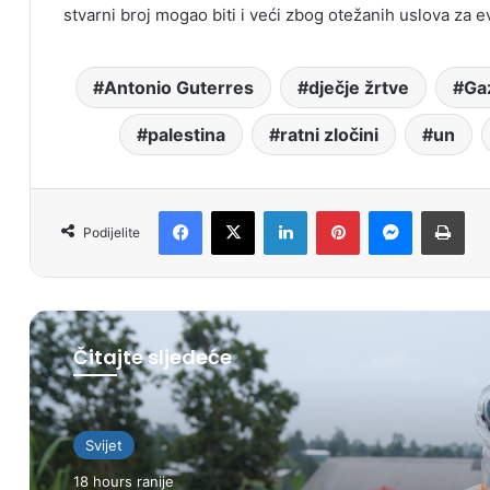
stvarni broj mogao biti i veći zbog otežanih uslova za e
Antonio Guterres
dječje žrtve
Ga
palestina
ratni zločini
un
Facebook
X
LinkedIn
Pinterest
Messenger
Print
Podijelite
Čitajte sljedeće
Svijet
18 hours ranije