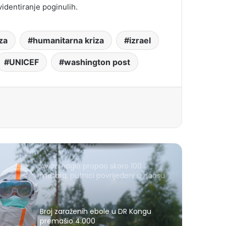
videntiranje poginulih.
za
humanitarna kriza
izrael
UNICEF
washington post
Avion naglo propao skoro 100
metara, putnici povrijeđeni u haosu
Broj zaraženih ebole u DR Kongu
premašio 4.000