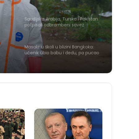
Saudijska Arabija, Turska i Pakistan
potpisali odbrambeni savez
Masakr u školi u blizini Bangkoka:
učenik ubio babu i dedu, pa pucao
na nastavnike i đake