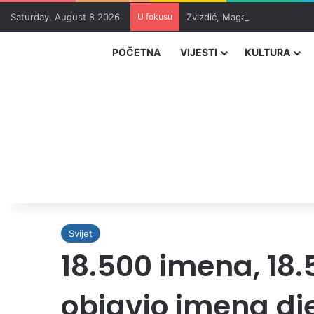
Saturday, August 8 2026
U fokusu
Zvizdić, Magazinović i Kojovi
POČETNA
VIJESTI
KULTURA
Svijet
18.500 imena, 18.
objavio imena dj