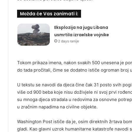
Možda će Vas zanimati i:
Eksplozija na jugu Libana
usmrtila izraelske vojnike
2 days ranije
Tokom prikaza imena, nakon svakih 500 unesena je poru
do tada pročitali, čime se dodatno ističe ogroman broj u
U tekstu se navodi da djeca čine čak 31 posto svih pog
više od 900 beba koje nisu doživjele ni svoj prvi rođen
su mnoga djeca stradala u redovima za osnovne potrep
u zračnim napadima na civilne objekte.
Washington Post ističe da je, osim direktnih žrtava bom
gladi. Kao glavni uzrok humanitarne katastrofe navodi 