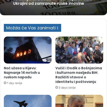
Ukrajini od zamrznute ruske imovine
Možda će Vas zanimati i:
Noć užasa u Kijevu:
Vučić i Dodik o Bošnjacima
Najmanje 14 mrtvih u
i kulturnom nasljeđu BiH:
ruskom napadu
Različiti stavovi o
identitetu i poštovanju
1 day ranije
3 days ranije