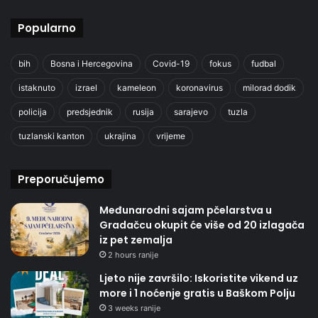
Popularno
bih
Bosna i Hercegovina
Covid-19
fokus
fudbal
istaknuto
izrael
kameleon
koronavirus
milorad dodik
policija
predsjednik
rusija
sarajevo
tuzla
tuzlanski kanton
ukrajina
vrijeme
Preporučujemo
Međunarodni sajam pčelarstva u
Gradačcu okupit će više od 20 izlagača
iz pet zemalja
2 hours ranije
Ljeto nije završilo: Iskoristite vikend uz
more i 1 noćenje gratis u Baškom Polju
3 weeks ranije