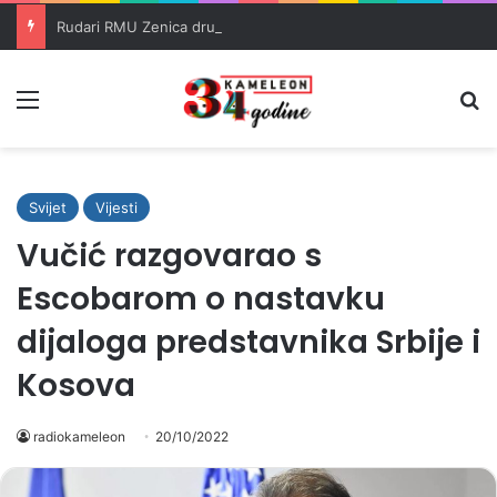
Rudari RMU Zenica drugu noć proveli u jami u znak protesta
Meni
Pr
Svijet
Vijesti
Vučić razgovarao s
Escobarom o nastavku
dijaloga predstavnika Srbije i
Kosova
radiokameleon
20/10/2022