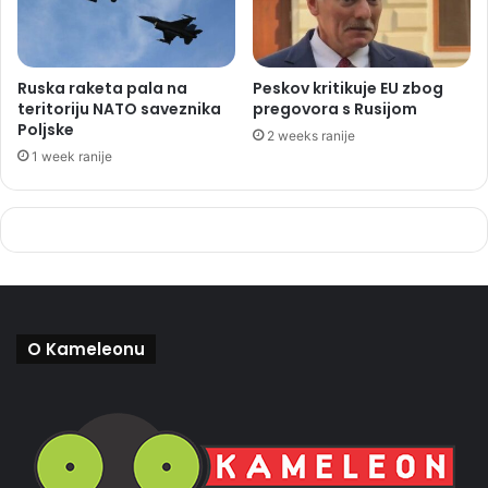
Ruska raketa pala na
Peskov kritikuje EU zbog
teritoriju NATO saveznika
pregovora s Rusijom
Poljske
2 weeks ranije
1 week ranije
O Kameleonu