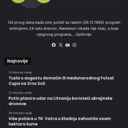
Od prvog dana kada smo počeli sa radom (26.12.1992) program
emitujemo 24 sata dnevno. Kameleon nikada nije stao, a boje
njegovog programa...
Opširnije
Facebook
X
YouTube
Instagram
Najnovije
10 minutes ranije
Tuzla u augustu domaćin III međunarodnog Futsal
Cupa na Zrnu Soli
21 minutes ranije
Putin planira udar na Litvaniju koristeći ukrajinske
dronove
28 minutes ranije
Više požara u TK: Vatra u Kladnju zahvatila osam
hektara šume