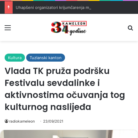
Uhapšeni organizatori krijumčarenja migranata preko BiH i Balkana
Meni
Pr
Kultura
Tuzlanski kanton
Vlada TK pruža podršku
Festivalu sevdalinke i
aktivnostima očuvanja tog
kulturnog naslijeđa
radiokameleon
23/09/2021