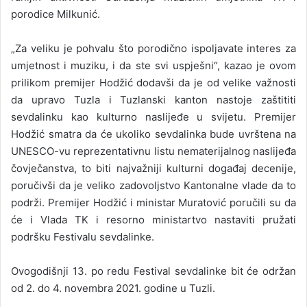
porodice Milkunić.
„Za veliku je pohvalu što porodično ispoljavate interes za
umjetnost i muziku, i da ste svi uspješni“, kazao je ovom
prilikom premijer Hodžić dodavši da je od velike važnosti
da upravo Tuzla i Tuzlanski kanton nastoje zaštititi
sevdalinku kao kulturno naslijeđe u svijetu. Premijer
Hodžić smatra da će ukoliko sevdalinka bude uvrštena na
UNESCO-vu reprezentativnu listu nematerijalnog naslijeđa
čovječanstva, to biti najvažniji kulturni događaj decenije,
poručivši da je veliko zadovoljstvo Kantonalne vlade da to
podrži. Premijer Hodžić i ministar Muratović poručili su da
će i Vlada TK i resorno ministartvo nastaviti pružati
podršku Festivalu sevdalinke.
Ovogodišnji 13. po redu Festival sevdalinke bit će održan
od 2. do 4. novembra 2021. godine u Tuzli.