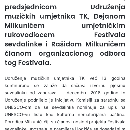
predsjednicom Udruženja
muzičkih umjetnika TK, Dejanom
Milkunićem umjetničkim
rukovodiocem Festivala
sevdalinke i Rašidom Milkunićem
članom organizacionog odbora
tog Festivala.
Udruženje muzičkih umjetnika TK već 13 godina
kontinurano se zalaže da sačuva izvornu pjesmu
sevdalinku od zaborava. U decembru 2016. godine to
Udruženje podnijelo je inicijativu Komisiji za saradnju sa
UNESCO-om da se sevdalinka nominuje za upis na
UNESCO-vu listu kao kulturna nematerijalna baština.
Porodica Milkunić, čiji su članovi nosioci projekta Festivala
sevdalinke upoznala je premijera Hodžića sa dosadašnjim