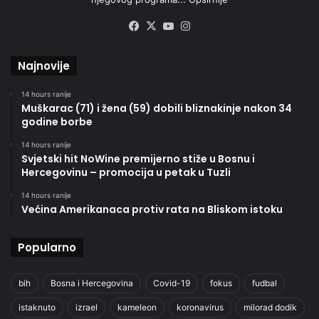
Facebook
X
YouTube
Instagram
Najnovije
14 hours ranije
Muškarac (71) i žena (59) dobili bliznakinje nakon 34
godine borbe
14 hours ranije
Svjetski hit NoWine premijerno stiže u Bosnu i
Hercegovinu – promocija u petak u Tuzli
14 hours ranije
Većina Amerikanaca protiv rata na Bliskom istoku
Popularno
bih
Bosna i Hercegovina
Covid-19
fokus
fudbal
istaknuto
izrael
kameleon
koronavirus
milorad dodik