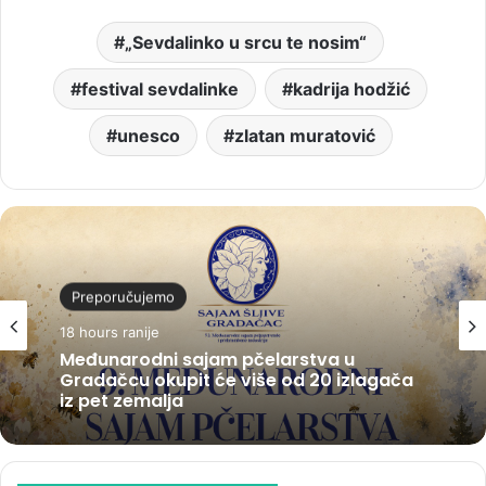
„Sevdalinko u srcu te nosim“
festival sevdalinke
kadrija hodžić
unesco
zlatan muratović
Preporučujemo
18 hours ranije
Međunarodni sajam pčelarstva u
Gradačcu okupit će više od 20 izlagača
iz pet zemalja