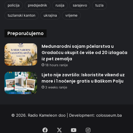
policija
predsjednik
rusija
sarajevo
tuzla
tuzlanski kanton
ukrajina
vrijeme
Preporučujemo
Međunarodni sajam pčelarstva u
Gradačcu okupit će više od 20 izlagača
iz pet zemalja
18 hours ranije
Ljeto nije završilo: Iskoristite vikend uz
more i 1 noćenje gratis u Baškom Polju
3 weeks ranije
© 2026. Radio Kameleon doo | Development:
colosseum.ba
Facebook
X
YouTube
Instagram