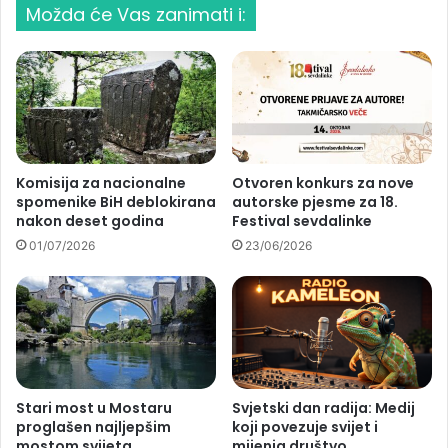
Možda će Vas zanimati i:
Komisija za nacionalne
Otvoren konkurs za nove
spomenike BiH deblokirana
autorske pjesme za 18.
nakon deset godina
Festival sevdalinke
01/07/2026
23/06/2026
Stari most u Mostaru
Svjetski dan radija: Medij
proglašen najljepšim
koji povezuje svijet i
mostom svijeta
mijenja društvo