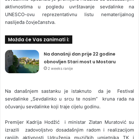
aktivnostima u pogledu uvrštavanje sevdalinke na
UNESCO-ovu reprezentativnu listu nematerijalnog
naslijeđa čovječanstva.
Možda će Vas zanimati i:
Na današnji dan prije 22 godine
obnovljen Stari most u Mostaru
2 weeks ranije
Na današnjem sastanku je istaknuto da je Festival
sevdalinke „Sevdalinko u srcu te nosim” kruna rada na
očuvanju sevdalinke koji traje cijelu godinu.
Premijer Kadrija Hodžić i ministar Zlatan Muratović su
izrazili zadovoljstvo dosadašnjim radom i realizacijom
ranijih aktivnosti Udruženja muzičkih umjetnika TK i