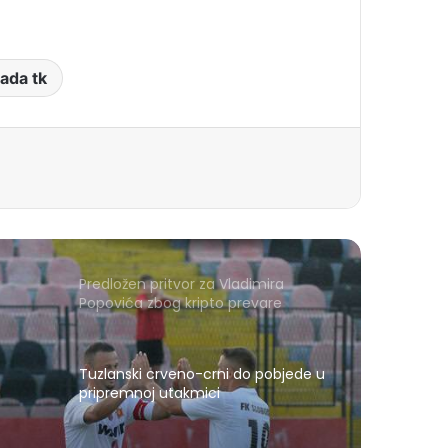
lada tk
Predložen pritvor za Vladimira
Popovića zbog kripto prevare
Tuzlanski crveno-crni do pobjede u
pripremnoj utakmici