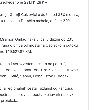
predviđeno je 221.111,28 KM.
džamije Gornji Čaklovići u dužini od 330 metara,
stu u naselju Potočka mahala, dužine 300
Z Mramor, Omladinska ulica, u dužini od 235
anirana dionica od mosta na Osojačkom potoku
rano 149.527,87 KM.
kalnih i nerazvrstanih cesta na području
 sredstva su odobrena i za Živinice, Lukavac,
danj, Čelić, Sapnu, Doboj Istok i Teočak.
cija regionalnih cesta Tuzlanskog kantona,
općinama, provesti postupke javnih nabavki,
 projekata.