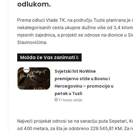
odlukom.
Prema odluci Vlade TK, na području Tuzle planirana je san
nekategorisanih cesta ukupne dužine više od 3,4 kilomet
mjesnih zajednica, a projekti se odnose na dionice u S
Slavinovićima.
Možda će Vas zanimati i:
Svjetski hit NoWine
premijerno stiže u Bosnu i
Hercegovinu – promocija u
petak u Tuzli
11 hours ranije
Najveći projekat odnosi se na sanaciju puta Sepetari, Kr
od 400 metara, za šta je odobreno 229.545,81 KM. Za reh