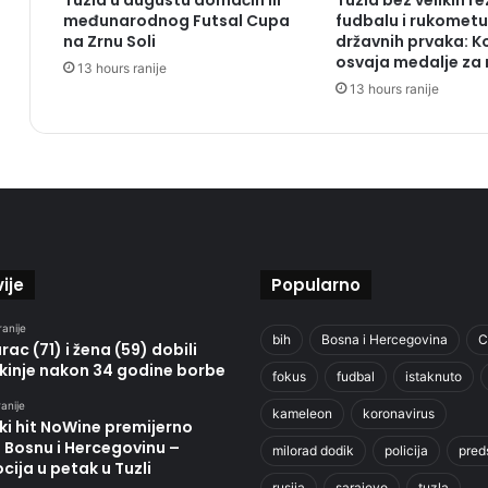
Tuzla u augustu domaćin III
Tuzla bez velikih r
međunarodnog Futsal Cupa
fudbalu i rukometu,
na Zrnu Soli
državnih prvaka: K
osvaja medalje za
13 hours ranije
13 hours ranije
ije
Popularno
ranije
bih
Bosna i Hercegovina
C
ac (71) i žena (59) dobili
kinje nakon 34 godine borbe
fokus
fudbal
istaknuto
anije
kameleon
koronavirus
ki hit NoWine premijerno
u Bosnu i Hercegovinu –
milorad dodik
policija
pred
ija u petak u Tuzli
rusija
sarajevo
tuzla