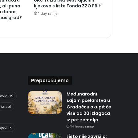
ezultata u
UKC Tuzla bez šest ključnih
 ali puna
lijekova s liste Fonda ZZO FBiH
o danas
1 day ranije
 naš grad?
Preporučujemo
Međunarodni
ovid-19
sajam pčelarstva u
Gradačcu okupit će
izrael
više od 20 izlagača
iz pet zemalja
14 hours ranije
sjednik
Ljeto nije završilo: