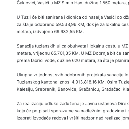
Čaklovići, Vasići u MZ Simin Han, dužine 1.550 metara, 
U Tuzli će biti sanirana i dionica od naselja Vasići do 
za šta je odobreno 59.538,96 KM, dok je za lokalnu ce
metara, izdvojeno 69.632,55 KM.
Sanacija tuzlanskih ulica obuhvata i lokalnu cestu u M
metara, vrijednu 65.701,35 KM. U MZ Dobrnja bit će s
prema fabrici vode, dužine 620 metara, za šta je plani
Ukupna vrijednost svih odobrenih projekata sanacije lo
Tuzlanskog kantona iznosi 4.913.818,16 KM. Osim Tuzle,
Kalesiju, Srebrenik, Banoviće, Gračanicu, Gradačac, Kla
Za realizaciju odluke zadužena je Javna ustanova Direk
koja će potpisati sporazume sa nadležnim gradovima i 
izabrati izvođače radova i vršiti nadzor nad realizacijom