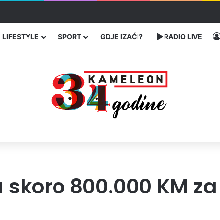
enja migranata preko BiH i Balkana
LIFESTYLE
SPORT
GDJE IZAĆI?
RADIO LIVE
a skoro 800.000 KM za