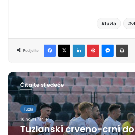
tuzla
v
Facebook
X
LinkedIn
Pinterest
Messenger
Print
Podijelite
Čitajte sljedeće
Tuzla
18 hours ranije
Tuzlanski crveno-crni do