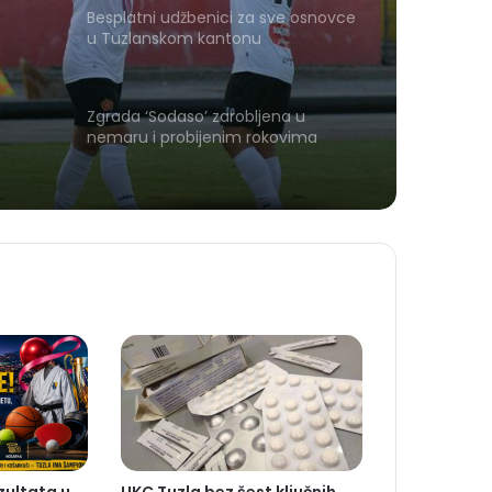
Besplatni udžbenici za sve osnovce
u Tuzlanskom kantonu
Zgrada ‘Sodaso’ zarobljena u
nemaru i probijenim rokovima