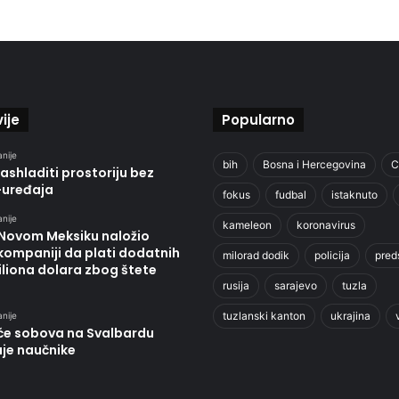
ije
Popularno
anije
bih
Bosna i Hercegovina
C
ashladiti prostoriju bez
-uređaja
fokus
fudbal
istaknuto
anije
kameleon
koronavirus
 Novom Meksiku naložio
kompaniji da plati dodatnih
milorad dodik
policija
pred
liona dolara zbog štete
rusija
sarajevo
tuzla
tuzlanski kanton
ukrajina
anije
će sobova na Svalbardu
uje naučnike