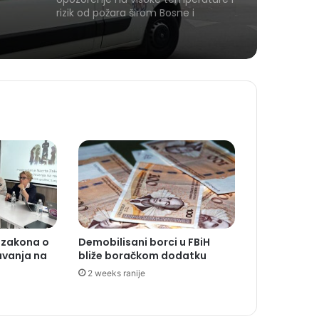
rizik od požara širom Bosne i
Hercegovine
 zakona o
Demobilisani borci u FBiH
avanja na
bliže boračkom dodatku
2 weeks ranije