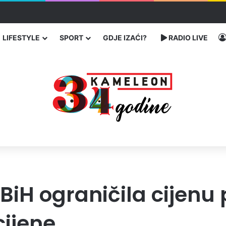
ć traže poseban status za Memorijalni centar Srebrenica
LIFESTYLE
SPORT
GDJE IZAĆI?
RADIO LIVE
BiH ograničila cijenu 
cijene