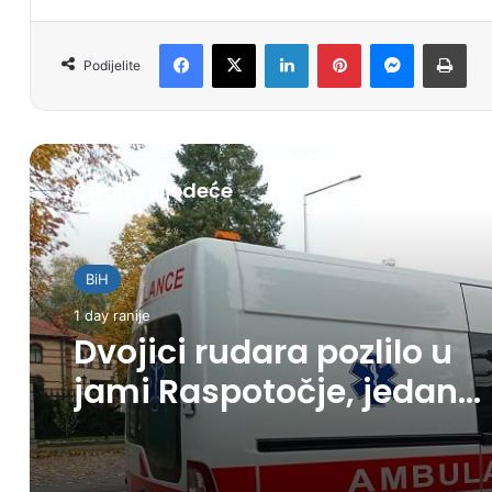
Facebook
X
LinkedIn
Pinterest
Messenger
Print
Podijelite
Čitajte sljedeće
BiH
1 day ranije
Dvojici rudara pozlilo u
jami Raspotočje, jedan
prebačen u bolnicu