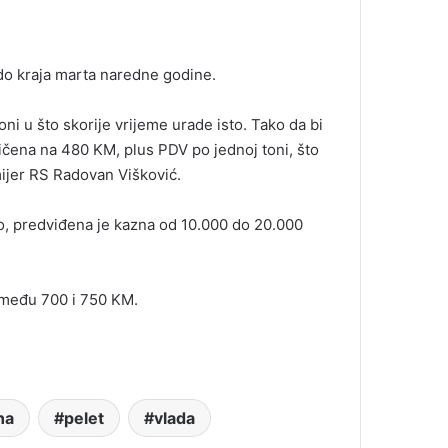
 do kraja marta naredne godine.
i u što skorije vrijeme urade isto. Tako da bi
ničena na 480 KM, plus PDV po jednoj toni, što
mijer RS Radovan Višković.
o, predviđena je kazna od 10.000 do 20.000
između 700 i 750 KM.
na
pelet
vlada