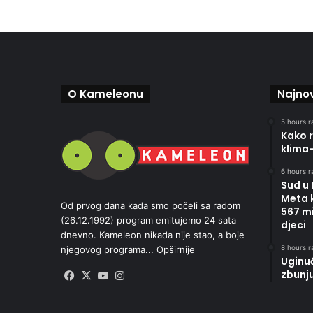
O Kameleonu
Najnov
5 hours r
Kako r
klima
6 hours r
Sud u
Meta 
Od prvog dana kada smo počeli sa radom
567 mi
(26.12.1992) program emitujemo 24 sata
djeci
dnevno. Kameleon nikada nije stao, a boje
8 hours r
njegovog programa...
Opširnije
Uginu
zbunj
Facebook
X
YouTube
Instagram