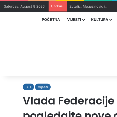
Saturday, August 8 2026
U fokusu
Zvizdić, Magazinović i Kojovi
POČETNA
VIJESTI
KULTURA
BiH
Vijesti
Vlada Federacije 
pogledajte nove 