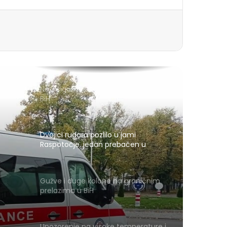
Novi sigurnosni sistem za izbore u
BiH
Dvojici rudara pozlilo u jami
Raspotočje, jedan prebačen u
bolnicu
Gužve i duge kolone na graničnim
prelazima u BiH
Upozorenje na visoke temperature i