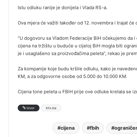
Istu odluku ranije je donijela i Vlada RS-a.
Ova mjera će važiti također od 12. novembra i trajat će
“U dogovoru sa Vladom Federacije BiH očekujemo da i on
cijena na tržištu u buduće u cijeloj BiH mogla biti ogra
je i usaglašeno sa proizvođačima peleta”, rekao je pre
Za kompanije koje budu kršile odluku, kako je naveden
KM, a za odgovorne osobe od 5.000 do 10.000 KM.
Cijena tone peleta u FBiH prije ove odluke kretala se 
Izvor
klix.ba
cijena
fbih
ograniče