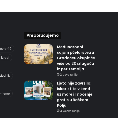
Preporučujemo
Međunarodni
ovid-19
sajam pčelarstva u
Gradačcu okupit će
izrael
više od 20 izlagača
iz pet zemalja
2 days ranije
sjednik
Ljeto nije završilo:
Iskoristite vikend
vrijeme
uz more i 1 noćenje
gratis u Baškom
Polju
3 weeks ranije