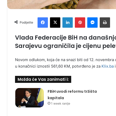
Facebook
X
LinkedIn
Pinterest
Messenger
Print
Podijelite
Vlada Federacije BiH na današnjoj
Sarajevu ograničila je cijenu pele
Novom odlukom, koja će na snazi biti od 12. novembra c
u konačnici iznostii 561,60 KM, potvrđeno je za
Klix.ba
i
Možda će Vas zanimati i:
FBiH uvodi reformu tržišta
kapitala
1 week ranije