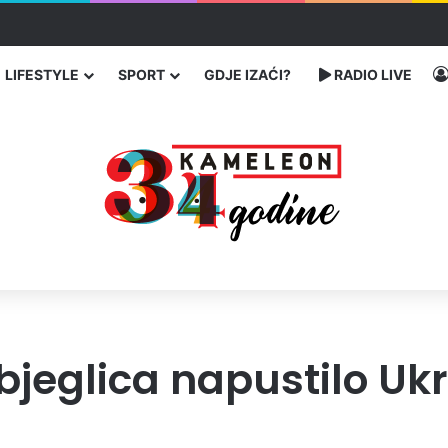
 proveli u jami u znak protesta
LIFESTYLE
SPORT
GDJE IZAĆI?
RADIO LIVE
zbjeglica napustilo Uk