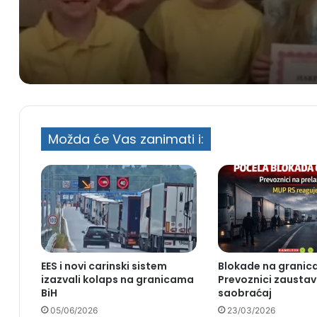
Možda će Vas zanimati i:
EES i novi carinski sistem
Blokade na granic
izazvali kolaps na granicama
Prevoznici zaustavi
BiH
saobraćaj
05/06/2026
23/03/2026