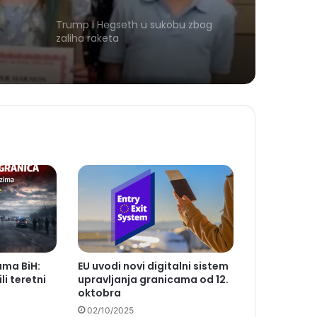
Trump i Hegseth u sukobu zbog
zaliha raketa
ama BiH:
EU uvodi novi digitalni sistem
li teretni
upravljanja granicama od 12.
oktobra
02/10/2025