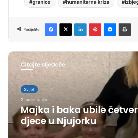
granice
humanitarna kriza
izbje
Facebook
X
LinkedIn
Pinterest
Messenger
Print
Podijelite
Čitajte sljedeće
Svijet
2 hours ranije
Majka i baka ubile četve
djece u Njujorku