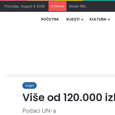
Thursday, August 6 2026
U fokusu
Rudari RMU Zenica drugu noć
POČETNA
VIJESTI
KULTURA
Svijet
Više od 120.000 i
Podaci UN-a