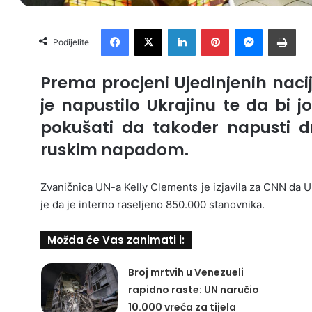
Facebook
X
LinkedIn
Pinterest
Messenger
Print
Podijelite
Prema procjeni Ujedinjenih nacija
je napustilo Ukrajinu te da bi jo
pokušati da također napusti d
ruskim napadom.
Zvaničnica UN-a Kelly Clements je izjavila za CNN da Uk
je da je interno raseljeno 850.000 stanovnika.
Možda će Vas zanimati i:
Broj mrtvih u Venezueli
rapidno raste: UN naručio
10.000 vreća za tijela