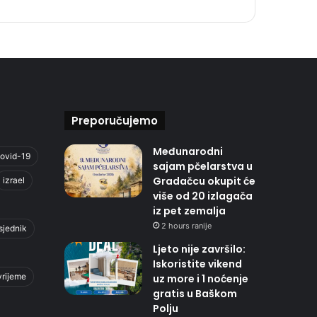
Preporučujemo
Međunarodni
ovid-19
sajam pčelarstva u
Gradačcu okupit će
izrael
više od 20 izlagača
iz pet zemalja
2 hours ranije
sjednik
Ljeto nije završilo:
Iskoristite vikend
vrijeme
uz more i 1 noćenje
gratis u Baškom
Polju