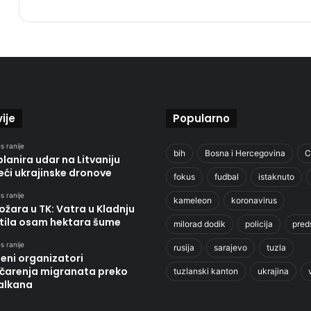
ije
Popularno
s ranije
bih
Bosna i Hercegovina
C
planira udar na Litvaniju
eći ukrajinske dronove
fokus
fudbal
istaknuto
s ranije
kameleon
koronavirus
ožara u TK: Vatra u Kladnju
tila osam hektara šume
milorad dodik
policija
pred
s ranije
rusija
sarajevo
tuzla
eni organizatori
mčarenja migranata preko
tuzlanski kanton
ukrajina
Balkana