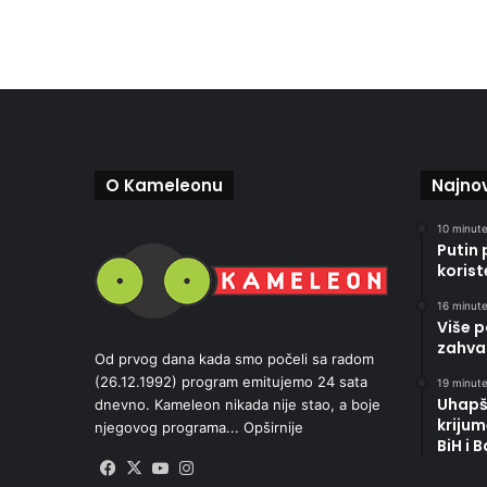
O Kameleonu
Najnov
10 minute
Putin 
korist
16 minute
Više p
zahva
Od prvog dana kada smo počeli sa radom
(26.12.1992) program emitujemo 24 sata
19 minute
Uhapš
dnevno. Kameleon nikada nije stao, a boje
kriju
njegovog programa...
Opširnije
BiH i 
Facebook
X
YouTube
Instagram