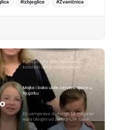
glica
izbjeglice
Zvaničnica
Putin planira udar na Litvaniju
koristeći ukrajinske dronove
Majka i baka ubile četvero djece u
Njujorku
ro
EU usmjerava dodatnih 1,4 milijarde
eura Ukrajini od zamrznute ruske
imovine