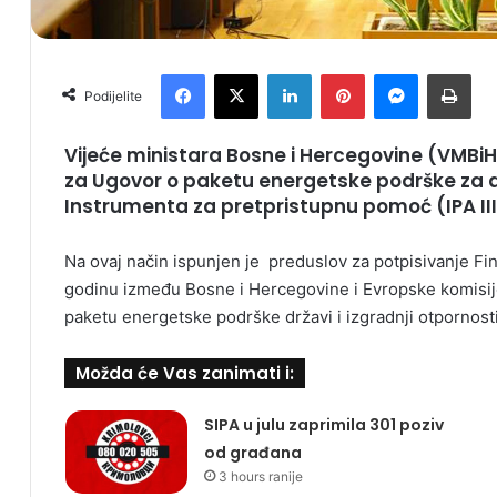
Facebook
X
LinkedIn
Pinterest
Messenger
Print
Podijelite
Vijeće ministara Bosne i Hercegovine (VMBiH
za Ugovor o paketu energetske podrške za dr
Instrumenta za pretpristupnu pomoć (IPA III
Na ovaj način ispunjen je preduslov za potpisivanje Fi
godinu između Bosne i Hercegovine i Evropske komisij
paketu energetske podrške državi i izgradnji otpornosti
Možda će Vas zanimati i:
SIPA u julu zaprimila 301 poziv
od građana
3 hours ranije