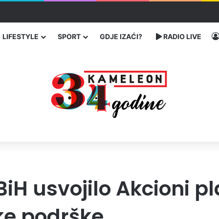
ka: učenik ubio babu i dedu, pa pucao na nastavnike i đake
LIFESTYLE
SPORT
GDJE IZAĆI?
RADIO LIVE
BiH usvojilo Akcioni p
ke podrške