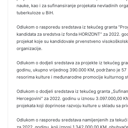
nauke, kao i za sufinansiranje projekata nevladinih orga
tuberkuloze u BiH.
Odlukom o rasporedu sredstava iz tekućeg granta “Prog
kandidata za sredstva iz fonda HORIZONT” za 2022. go
projekat koje su kandidovale prvenstveno visokoškolsk
organizacije.
Odlukom o dodjeli sredstava za projekte iz tekućeg gr
godinu, ukupno vrijednog 390.000 KM, podržano je 57 p
resorima kulture i međunarodne promocije kulturnog st
Odlukom o dodjeli sredstava iz tekućeg granta „Sufinansi
Hercegovini“ za 2022. godinu u iznosu 3.097.000,00 KM
projekata koji doprinose razvoju kulture u skladu sa prio
Odlukom o rasporedu sredstava namijenjenih za tekući 
za 2022. godinu, koji iznosi 1.342.000,00 KM, obuhvaćen