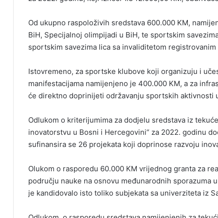
Od ukupno raspoloživih sredstava 600.000 KM, namije
BiH, Specijalnoj olimpijadi u BiH, te sportskim savezima
sportskim savezima lica sa invaliditetom registrovanim n
Istovremeno, za sportske klubove koji organizuju i u
manifestacijama namijenjeno je 400.000 KM, a za infra
će direktno doprinijeti održavanju sportskih aktivnost
Odlukom o kriterijumima za dodjelu sredstava iz tekućeg
inovatorstvu u Bosni i Hercegovini“ za 2022. godinu do
sufinansira se 26 projekata koji doprinose razvoju inova
Olukom o rasporedu 60.000 KM vrijednog granta za reali
području nauke na osnovu međunarodnih sporazuma u 2
je kandidovalo isto toliko subjekata sa univerziteta iz S
Odlukom o rasporedu sredstava namijenjenih za tekući 