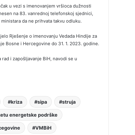
jučak u vezi s imenovanjem vršioca dužnosti
onesen na 83. vanrednoj telefonskoj sjednici,
 ministara da ne prihvata takvu odluku.
nijelo Rješenje o imenovanju Vedada Hindije za
nje Bosne i Hercegovine do 31. 1. 2023. godine.
 rad i zapošljavanje BiH, navodi se u
kriza
sipa
struja
ketu energetske podrške
rcegovine
VMBiH