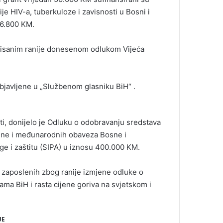
je HIV-a, tuberkuloze i zavisnosti u Bosni i
 6.800 KM.
opisanim ranije donesenom odlukom Vijeća
javljene u „Službenom glasniku BiH“ .
sti, donijelo je Odluku o odobravanju sredstava
vine i međunarodnih obaveza Bosne i
ge i zaštitu (SIPA) u iznosu 400.000 KM.
 zaposlenih zbog ranije izmjene odluke o
ama BiH i rasta cijene goriva na svjetskom i
JE