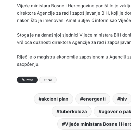
Vijeće ministara Bosne i Hercegovine poništilo je zakl
direktora Agencije za rad i zapošljavanje BiH, koji je d
nakon što je imenovani Amel Suljević informisao Vijeće
Stoga je na današnjoj sjednici Vijeće ministara BiH do
vršioca dužnosti direktora Agencije za rad i zapošljava
Riječ je o magistru ekonomije zaposlenom u Agenciji za
saopćenju.
Izvor
FENA
akcioni plan
energenti
hiv
tuberkoloza
ugovor o pa
Vijeće ministara Bosne i He