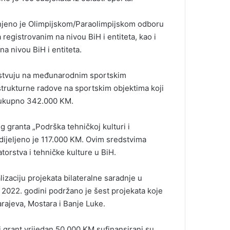
njeno je Olimpijskom/Paraolimpijskom odboru
 registrovanim na nivou BiH i entiteta, kao i
a nivou BiH i entiteta.
čestvuju na međunarodnim sportskim
strukturne radove na sportskim objektima koji
i ukupno 342.000 KM.
 granta „Podrška tehničkoj kulturi i
dijeljeno je 117.000 KM. Ovim sredstvima
torstva i tehničke kulture u BiH.
zaciju projekata bilateralne saradnje u
022. godini podržano je šest projekata koje
arajeva, Mostara i Banje Luke.
grant vrijedan 50.000 KM sufinansirani su