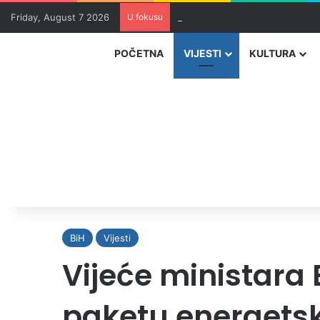
Friday, August 7 2026
U fokusu
Masakr u školi u blizini Bangko
POČETNA
VIJESTI
KULTURA
BiH
Vijesti
Vijeće ministara 
paketu energets