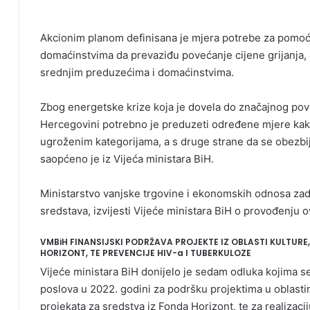
Akcionim planom definisana je mjera potrebe za pomo
domaćinstvima da prevaziđu povećanje cijene grijanja, 
srednjim preduzećima i domaćinstvima.
Zbog energetske krize koja je dovela do značajnog pov
Hercegovini potrebno je preduzeti određene mjere kako
ugroženim kategorijama, a s druge strane da se obezbi
saopćeno je iz Vijeća ministara BiH.
Ministarstvo vanjske trgovine i ekonomskih odnosa zad
sredstava, izvijesti Vijeće ministara BiH o provođenju 
VMBiH FINANSIJSKI PODRŽAVA PROJEKTE IZ OBLASTI KULTUR
HORIZONT, TE PREVENCIJE HIV-a I TUBERKULOZE
Vijeće ministara BiH donijelo je sedam odluka kojima se 
poslova u 2022. godini za podršku projektima u oblasti
projekata za sredstva iz Fonda Horizont, te za realizaci