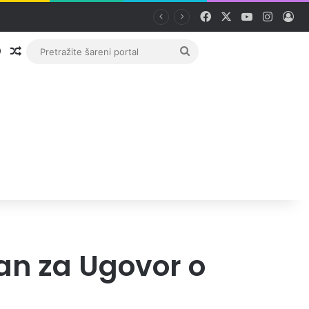
Facebook
X
YouTube
Instag
Pri
Prijava
Random članak
Pretražite
šareni
portal
lan za Ugovor o