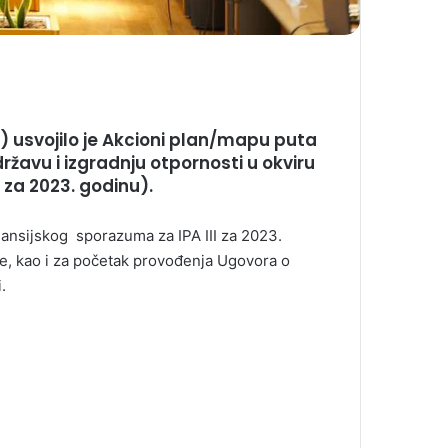
) usvojilo je Akcioni plan/mapu puta
žavu i izgradnju otpornosti u okviru
 za 2023. godinu).
nansijskog sporazuma za IPA III za 2023.
e, kao i za početak provođenja Ugovora o
.