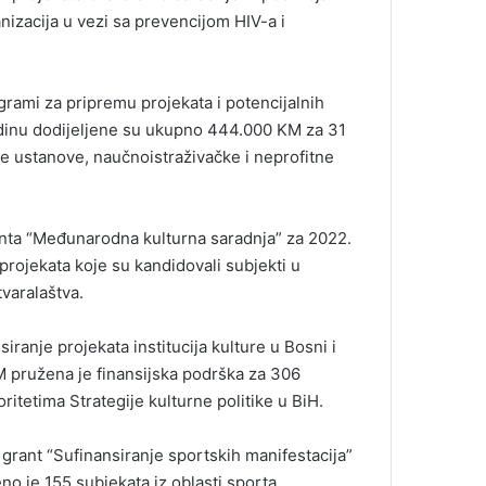
nizacija u vezi sa prevencijom HIV-a i
rami za pripremu projekata i potencijalnih
dinu dodijeljene su ukupno 444.000 KM za 31
e ustanove, naučnoistraživačke i neprofitne
anta “Međunarodna kulturna saradnja” za 2022.
rojekata koje su kandidovali subjekti u
varalaštva.
ranje projekata institucija kulture u Bosni i
 pružena je finansijska podrška za 306
ritetima Strategije kulturne politike u BiH.
grant “Sufinansiranje sportskih manifestacija”
o je 155 subjekata iz oblasti sporta.