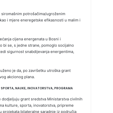
ć siromašnim potrošačima/ugroženim
kao i mjere eneregetske efikasnosti u malim i
ećanja cijena energenata u Bosni i
 bi se, s jedne strane, pomoglo socijalno
jedi sigurnost snabdijevanja energentima,
uženo je da, po završetku utroška grant
ovog akcionog plana.
E, SPORTA, NAUKE, INOVATORSTVA, PROGRAMA
dodjeljuju grant sredstva Ministarstva civilnih
ma kulture, sporta, inovatorstva, pripreme
ju projekata bilateralne saradnje iz područja