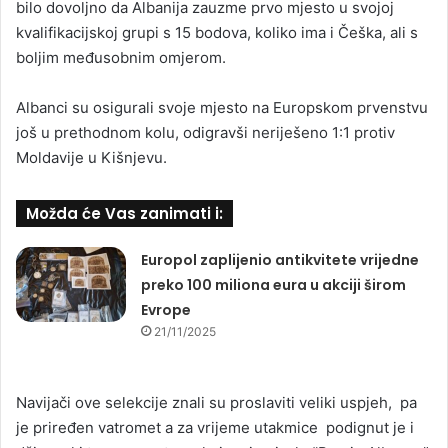
bilo dovoljno da Albanija zauzme prvo mjesto u svojoj
kvalifikacijskoj grupi s 15 bodova, koliko ima i Češka, ali s
boljim međusobnim omjerom.
Albanci su osigurali svoje mjesto na Europskom prvenstvu
još u prethodnom kolu, odigravši neriješeno 1:1 protiv
Moldavije u Kišnjevu.
Možda će Vas zanimati i:
Europol zaplijenio antikvitete vrijedne
preko 100 miliona eura u akciji širom
Evrope
21/11/2025
Navijači ove selekcije znali su proslaviti veliki uspjeh, pa
je priređen vatromet a za vrijeme utakmice podignut je i