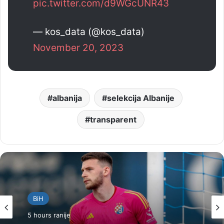
pic.twitter.com/d9WGcUNR43
— kos_data (@kos_data)
November 20, 2023
albanija
selekcija Albanije
transparent
BiH
5 hours ranije