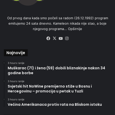
Od prvog dana kada smo počeli sa radom (26.12.1992) program
emitujemo 24 sata dnevno. Kameleon nikada nije stao, a boje
njegovog programa...
Opširnije
Facebook
X
YouTube
Instagram
Najnovije
3 hours ranije
Muškarac (71) i žena (59) dobili bliznakinje nakon 34
godine borbe
3 hours ranije
Svjetski hit NoWine premijerno stiže u Bosnu i
Hercegovinu – promocija u petak u Tuzli
3 hours ranije
Većina Amerikanaca protiv rata na Bliskom istoku