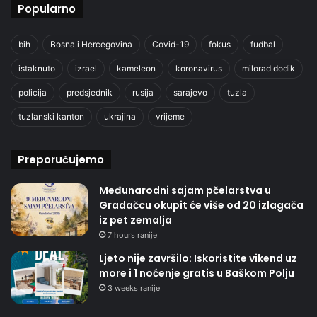
Popularno
bih
Bosna i Hercegovina
Covid-19
fokus
fudbal
istaknuto
izrael
kameleon
koronavirus
milorad dodik
policija
predsjednik
rusija
sarajevo
tuzla
tuzlanski kanton
ukrajina
vrijeme
Preporučujemo
Međunarodni sajam pčelarstva u
Gradačcu okupit će više od 20 izlagača
iz pet zemalja
7 hours ranije
Ljeto nije završilo: Iskoristite vikend uz
more i 1 noćenje gratis u Baškom Polju
3 weeks ranije