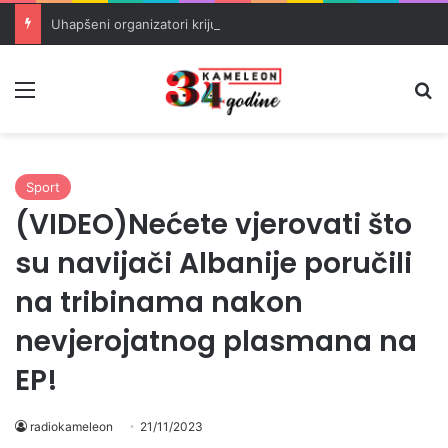
Uhapšeni organizatori krijumčarenja migranata preko BiH i Balkana
Meni
Pr
Sport
(VIDEO)Nećete vjerovati što
su navijači Albanije poručili
na tribinama nakon
nevjerojatnog plasmana na
EP!
radiokameleon
21/11/2023