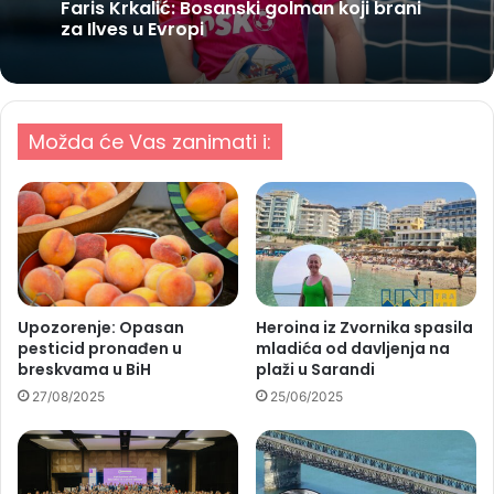
Faris Krkalić: Bosanski golman koji brani
za Ilves u Evropi
Možda će Vas zanimati i:
Upozorenje: Opasan
Heroina iz Zvornika spasila
pesticid pronađen u
mladića od davljenja na
breskvama u BiH
plaži u Sarandi
27/08/2025
25/06/2025