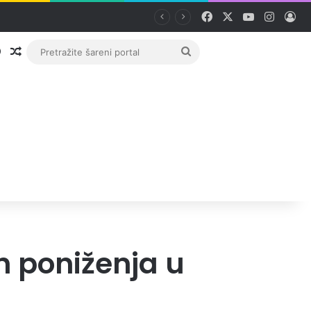
Facebook
X
YouTube
Instag
Pri
Prijava
Random članak
Pretražite
šareni
portal
h poniženja u