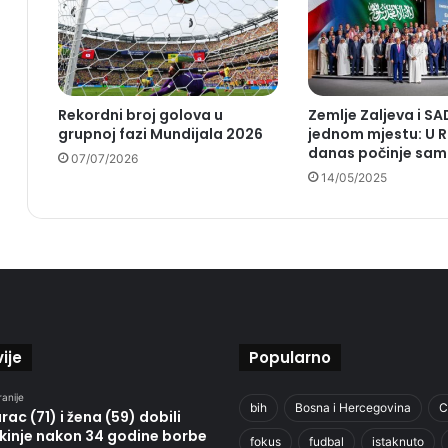
Rekordni broj golova u
Zemlje Zaljeva i SA
grupnoj fazi Mundijala 2026
jednom mjestu: U R
danas počinje sam
07/07/2026
14/05/2025
ije
Popularno
ranije
bih
Bosna i Hercegovina
C
ac (71) i žena (59) dobili
kinje nakon 34 godine borbe
fokus
fudbal
istaknuto