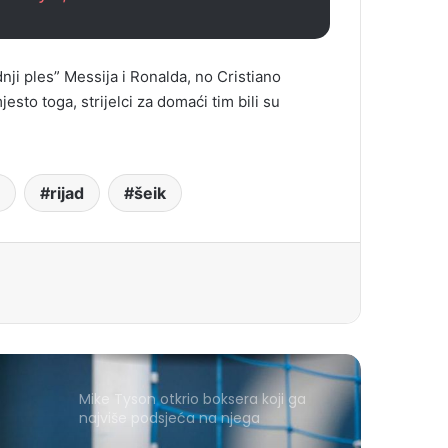
nji ples” Messija i Ronalda, no Cristiano
sto toga, strijelci za domaći tim bili su
rijad
šeik
Mike Tyson otkrio boksera koji ga
najviše podsjeća na njega