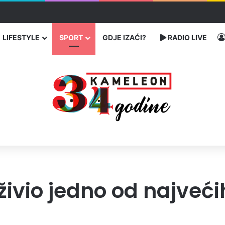
enja migranata preko BiH i Balkana
LIFESTYLE
SPORT
GDJE IZAĆI?
RADIO LIVE
ivio jedno od najveći