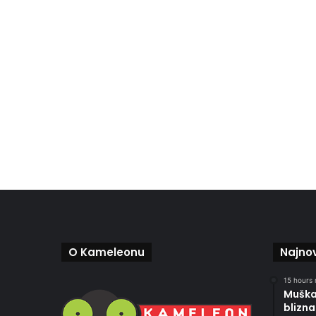
O Kameleonu
Najnov
15 hours 
Muškar
blizna