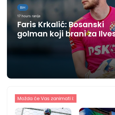
BiH
17 hours ranije
Faris Krkalić: Bosanski
golman koji brani za Ilve
Evropi
Možda će Vas zanimati i: