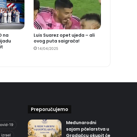
D na
Luis Suarez opet ujeda – ali
ijadu
ovog puta saigrača!
it
14/04/2025
Preporučujemo
Međunarodni
ovid-19
sajam pčelarstva u
Gradačcu okupit će
izrael