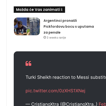
Možda će Vas zanimati i:
Argentinci pronašli
Pickfordovu bocu s uputama
za penale
3 weeks ranije
Turki Sheikh reaction to Messi substi
pic.twitter.com/0zXHS1XNej
— CristianoXtra (@CristianoXtra_)
Feb