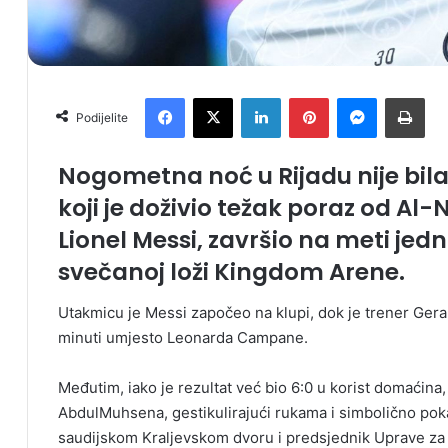
Facebook
X
LinkedIn
Pinterest
Messenger
Print
Podijelite
Nogometna noć u Rijadu nije bila
koji je doživio težak poraz od Al-
Lionel Messi, završio na meti jed
svečanoj loži Kingdom Arene.
Utakmicu je Messi započeo na klupi, dok je trener Gerar
minuti umjesto Leonarda Campane.
Međutim, iako je rezultat već bio 6:0 u korist domaćina,
AbdulMuhsena, gestikulirajući rukama i simbolično poka
saudijskom Kraljevskom dvoru i predsjednik Uprave za z