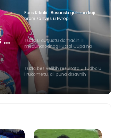
Faris Krkalić: Bosanski golman koji
brani za Ilves u Evropi
s u
Tuzla u augustu domaćin III
međunarodnog Futsal Cupa na
Zrnu Soli
Tuzla bez velikih rezultata u fudbalu
i rukometu, ali puna državnih
prvaka: Ko danas osvaja medalje za
naš grad?