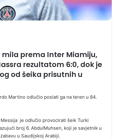
 mila prema Inter Miamiju,
Nassra rezultatom 6:0, dok je
nog od šeika prisutnih u
do Martino odlučio poslati ga na teren u 84.
 Messija je odlučio provocirati šeik Turki
zujući broj 6. AbdulMuhsen, koji je savjetnik u
abavu u Saudijskoj Arabiji.