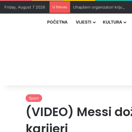
Friday, August 7 2026
U fokusu
Uhapšeni organizatori krijumčar
POČETNA
VIJESTI
KULTURA
Sport
(VIDEO) Messi dož
karijeri