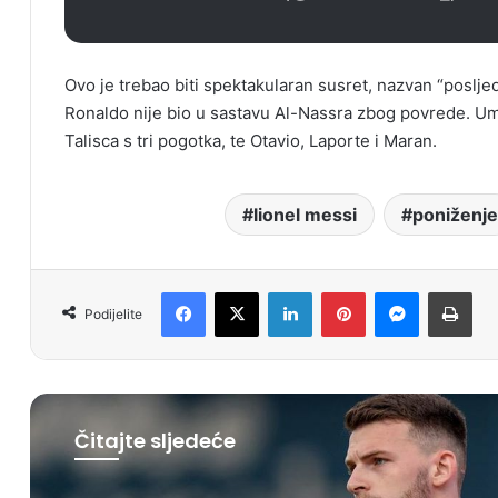
Ovo je trebao biti spektakularan susret, nazvan “posljed
Ronaldo nije bio u sastavu Al-Nassra zbog povrede. Umje
Talisca s tri pogotka, te Otavio, Laporte i Maran.
lionel messi
poniženje
Facebook
X
LinkedIn
Pinterest
Messenger
Print
Podijelite
Čitajte sljedeće