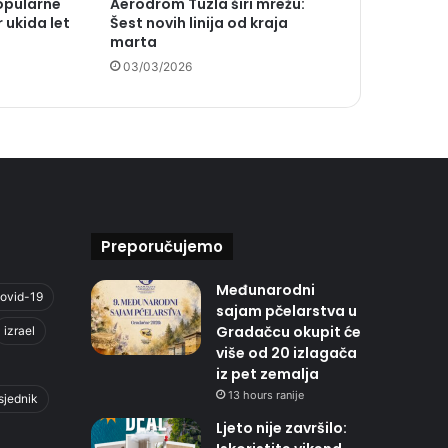
opularne
Aerodrom Tuzla širi mrežu:
r ukida let
Šest novih linija od kraja
marta
03/03/2026
Preporučujemo
Međunarodni
ovid-19
sajam pčelarstva u
Gradačcu okupit će
izrael
više od 20 izlagača
iz pet zemalja
13 hours ranije
sjednik
Ljeto nije završilo: