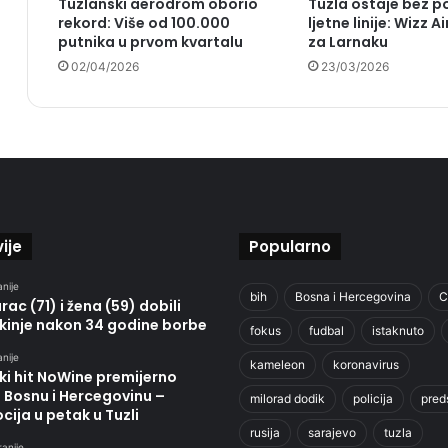
Tuzlanski aerodrom oborio
Tuzla ostaje bez p
rekord: Više od 100.000
ljetne linije: Wizz Ai
putnika u prvom kvartalu
za Larnaku
02/04/2026
23/03/2026
ije
Popularno
anije
bih
Bosna i Hercegovina
C
ac (71) i žena (59) dobili
kinje nakon 34 godine borbe
fokus
fudbal
istaknuto
anije
kameleon
koronavirus
ki hit NoWine premijerno
u Bosnu i Hercegovinu –
milorad dodik
policija
pred
ija u petak u Tuzli
rusija
sarajevo
tuzla
ranije