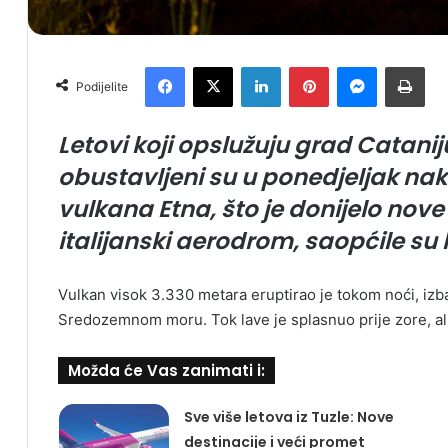
Facebook
X
LinkedIn
Pinterest
Messenger
Print
Podijelite
Letovi koji opslužuju grad Cataniju
obustavljeni su u ponedjeljak nak
vulkana Etna, što je donijelo nov
italijanski aerodrom, saopćile su l
Vulkan visok 3.330 metara eruptirao je tokom noći, izb
Sredozemnom moru. Tok lave je splasnuo prije zore, ali 
Možda će Vas zanimati i:
Sve više letova iz Tuzle: Nove
destinacije i veći promet