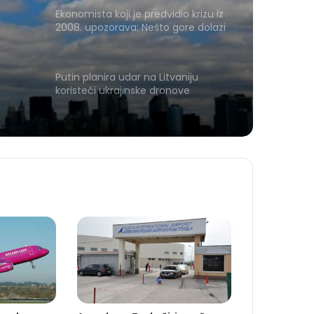
Ekonomista koji je predvidio krizu iz
2008. upozorava: Nešto gore dolazi
Putin planira udar na Litvaniju
koristeći ukrajinske dronove