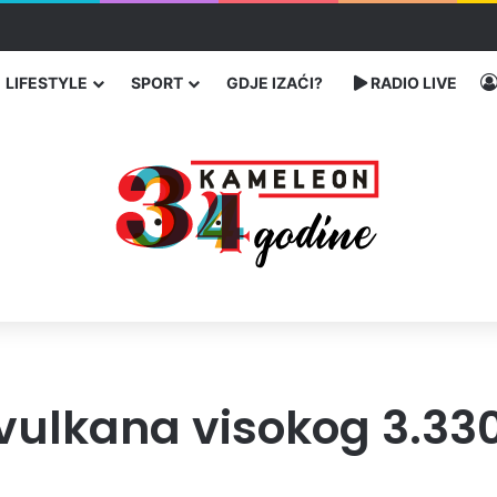
enja migranata preko BiH i Balkana
LIFESTYLE
SPORT
GDJE IZAĆI?
RADIO LIVE
 vulkana visokog 3.3
e