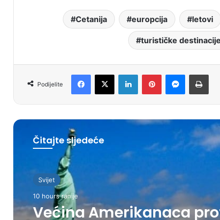
Cetanija
europcija
letovi
turističke destinacij
Facebook
X
LinkedIn
Pinterest
Messenger
Print
Podijelite
Čitajte sljedeće
Svijet
10 hours ranije
Većina Amerikanaca pro