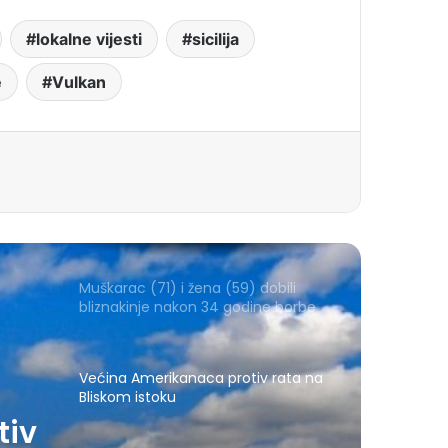
lokalne vijesti
sicilija
e
Vulkan
Muškarac (71) i žena (59) dobili
bliznakinje nakon 34 godine borbe
Većina Amerikanaca protiv rata na
Bliskom istoku
tiv