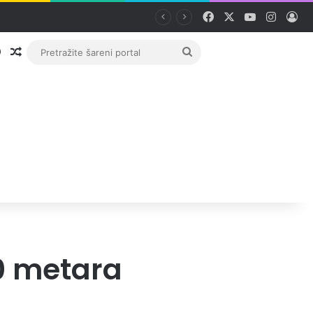
Facebook
X
YouTube
Instag
Pri
Prijava
Random članak
Pretražite
šareni
portal
30 metara