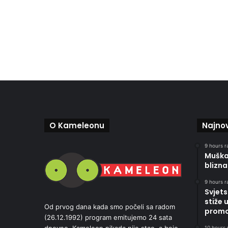
O Kameleonu
Najnov
9 hours r
Muškar
blizna
9 hours r
Svjets
stiže 
Od prvog dana kada smo počeli sa radom
promoc
(26.12.1992) program emitujemo 24 sata
dnevno. Kameleon nikada nije stao, a boje
10 hours 