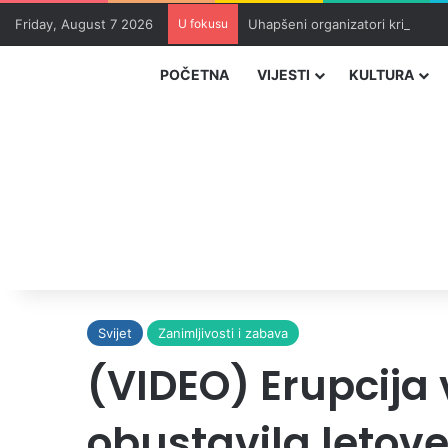
Friday, August 7 2026
U fokusu
Uhapšeni organizatori krijumčar
POČETNA
VIJESTI
KULTURA
Svijet
Zanimljivosti i zabava
(VIDEO) Erupcija
obustavila letov