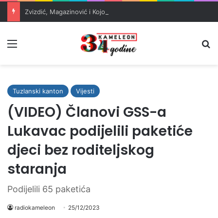
Zvizdić, Magazinović i Kojović traže poseban status za Memorijalni centar Srebrenica
Meni
Pr
Tuzlanski kanton
Vijesti
(VIDEO) Članovi GSS-a
Lukavac podijelili paketiće
djeci bez roditeljskog
staranja
Podijelili 65 paketića
radiokameleon
25/12/2023