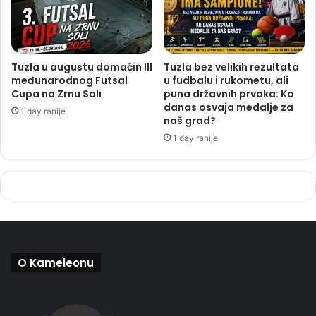
Tuzla u augustu domaćin III
Tuzla bez velikih rezultata
međunarodnog Futsal
u fudbalu i rukometu, ali
Cupa na Zrnu Soli
puna državnih prvaka: Ko
danas osvaja medalje za
1 day ranije
naš grad?
1 day ranije
O Kameleonu