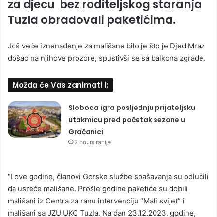
za djecu bez roditeljskog staranja
Tuzla obradovali paketićima.
Još veće iznenađenje za mališane bilo je što je Djed Mraz
došao na njihove prozore, spustivši se sa balkona zgrade.
Možda će Vas zanimati i:
Sloboda igra posljednju prijateljsku
utakmicu pred početak sezone u
Gračanici
7 hours ranije
“I ove godine, članovi Gorske službe spašavanja su odlučili
da usreće mališane. Prošle godine paketiće su dobili
mališani iz Centra za ranu intervenciju “Mali svijet” i
mališani sa JZU UKC Tuzla. Na dan 23.12.2023. godine,