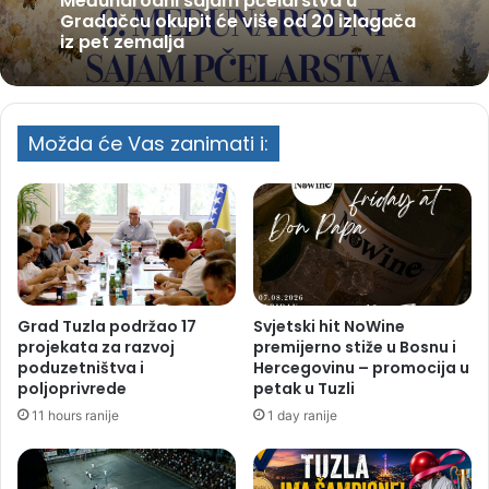
Međunarodni sajam pčelarstva u
Gradačcu okupit će više od 20 izlagača
iz pet zemalja
Možda će Vas zanimati i:
Grad Tuzla podržao 17
Svjetski hit NoWine
projekata za razvoj
premijerno stiže u Bosnu i
poduzetništva i
Hercegovinu – promocija u
poljoprivrede
petak u Tuzli
11 hours ranije
1 day ranije