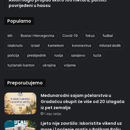
Avion naglo propao skoro 100 metara, putnici
povrijeđeni u haosu
Popularno
bih
Bosna i Hercegovina
Covid-19
fokus
fudbal
istaknuto
izrael
kameleon
koronavirus
milorad dodik
policija
predsjednik
rusija
sarajevo
tuzla
tuzlanski kanton
ukrajina
vrijeme
Preporučujemo
Međunarodni sajam pčelarstva u
Gradačcu okupit će više od 20 izlagača
iz pet zemalja
1 day ranije
Ljeto nije završilo: Iskoristite vikend uz
more i 1 noćenje gratis u Baškom Polju