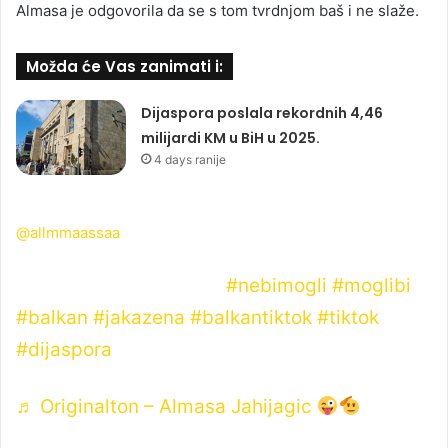
Almasa je odgovorila da se s tom tvrdnjom baš i ne slaže.
Možda će Vas zanimati i:
Dijaspora poslala rekordnih 4,46
milijardi KM u BiH u 2025.
4 days ranije
@allmmaassaa
Antwort auf @mominik
#nebimogli
#moglibi
#balkan
#jakazena
#balkantiktok
#tiktok
#dijaspora
♬ Originalton – Almasa Jahijagic