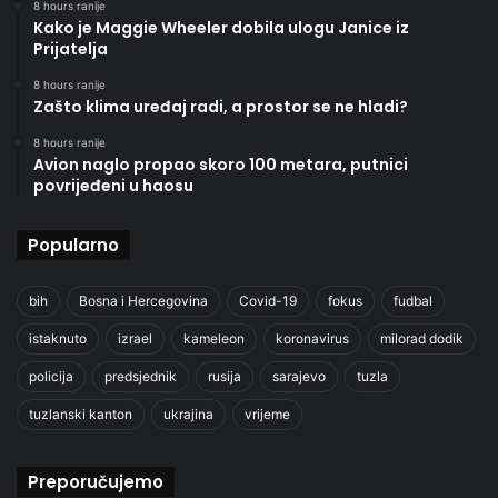
8 hours ranije
Kako je Maggie Wheeler dobila ulogu Janice iz
Prijatelja
8 hours ranije
Zašto klima uređaj radi, a prostor se ne hladi?
8 hours ranije
Avion naglo propao skoro 100 metara, putnici
povrijeđeni u haosu
Popularno
bih
Bosna i Hercegovina
Covid-19
fokus
fudbal
istaknuto
izrael
kameleon
koronavirus
milorad dodik
policija
predsjednik
rusija
sarajevo
tuzla
tuzlanski kanton
ukrajina
vrijeme
Preporučujemo