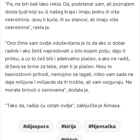
“Pa, ne bih baš tako rekla. Da, podstanar sam, ali poznajem
dosta ljudi koji su iz našeg kraja i imaju jednu ili više
nekretnina. Jesu li kuće, ili su stanovi, ali imaju više
nekretnina”, rekla je.
“Ono čime sam ovdje oduševljena je to da ako si dobar
radnik i ako želiš napredovati u bilo kojem polju, daju ti
priliku, a uz to ćeš biti i adekvatno plaćen, a ako ne radiš,
država se brine za tebe, stan ti je plaćen. Nisu to
basnoslovni prihodi, nemojmo se lagati, nitko vam sada ne
daje milijune i milijarde da ih trošite, ali vam osiguraju. Ne
morate brinuti o osnovama”, dodala je.
“Tako da, radije ću ostati ovdje”, zaključila je Almasa.
dijaspora
kirija
Njemačka
tiktok