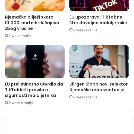
Njemačka bilježi skoro
EU upozorava: TikTok ne
10.000 smrtnih slučajeva
štiti dovoljno maloljetnike
zbog vrućine
2 weeks ranije
1 week ranije
EU preliminarno utvrdio da
Jürgen Klopp novi selektor
TikTok krši pravila o
Njemačke reprezentacije
sigurnosti maloljetnika
2 weeks ranije
2 weeks ranije