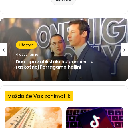
Lifestyle
4 days ranije
Dua Lipa zablistala na premijeri u
raskošnoj Ferragamo haljini
Možda će Vas zanimati i: