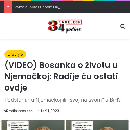
Zvizdić, Magazinović i Kojović traže poseban status za Memorijalni centar Srebrenica
Meni
Pr
Lifestyle
(VIDEO) Bosanka o životu u
Njemačkoj: Radije ću ostati
ovdje
Podstanar u Njemačkoj ili "svoj na svom" u BiH?
radiokameleon
14/11/2023