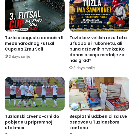
Tuzla u augustu domaćin III
Tuzla bez velikih rezultata
međunarodnog Futsal
u fudbalu i rukometu, ali
Cupa na Zrnu Soli
puna državnih prvaka: Ko
danas osvaja medalje za
3 days ranije
naš grad?
3 days ranije
Tuzlanski crveno-crni do
Besplatni udžbenici za sve
pobjede u pripremnoj
osnovce u Tuzlanskom
utakmici
kantonu