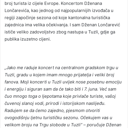
broj turista iz cijele Evrope. Koncertom Dženana
Lončarevića, kao jednog od najpopularnijih izvođača u
regiji započinje sezona od koje kantonalna turistička
zajednica ima velika očekivanja. I sam Dženan Lončarević
ističe veliko zadovoljstvo zbog nastupa u Tuzli, gdje ga
publika izuzetno cijeni.
„Jako me raduje koncert na centralnom gradskom trgu u
Tuzli, gradu u kojem imam mnogo prijatelja i veliki broj
fanova. Moji koncerti u Tuzli uvijek nose posebnu emociju
i energiju i siguran sam da će tako biti i 7. juna. Već sam
čuo mnogo toga o ljepotama koje privlače turiste, vašoj
čuvenoj slanoj vodi, prirodi i istorijskom naslijeđu.
Radujem se da ćemo zajedno, pjesmom otvoriti
ovogodišnju ljetnu turističku sezonu. Očekujem vas u
velikom broju na Trgu slobode u Tuzli“ – poručuje Dženan