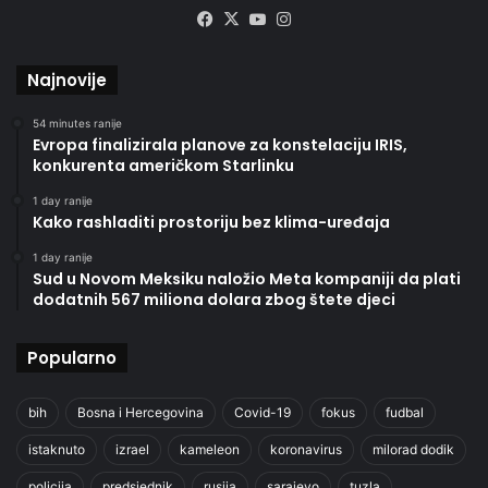
Facebook
X
YouTube
Instagram
Najnovije
54 minutes ranije
Evropa finalizirala planove za konstelaciju IRIS,
konkurenta američkom Starlinku
1 day ranije
Kako rashladiti prostoriju bez klima-uređaja
1 day ranije
Sud u Novom Meksiku naložio Meta kompaniji da plati
dodatnih 567 miliona dolara zbog štete djeci
Popularno
bih
Bosna i Hercegovina
Covid-19
fokus
fudbal
istaknuto
izrael
kameleon
koronavirus
milorad dodik
policija
predsjednik
rusija
sarajevo
tuzla