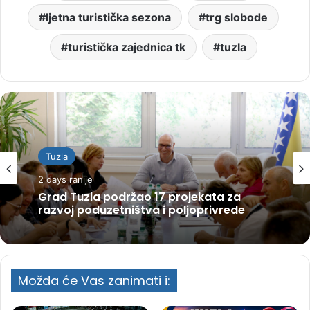
ljetna turistička sezona
trg slobode
turistička zajednica tk
tuzla
Tuzla
2 days ranije
Grad Tuzla podržao 17 projekata za
razvoj poduzetništva i poljoprivrede
Možda će Vas zanimati i: