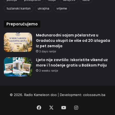
tuzlanski kanton
ukrajina
vrijeme
Preporučujemo
Međunarodni sajam pčelarstva u
Gradačcu okupit će više od 20 izlagača
iz pet zemalja
3 days ranije
Ljeto nije završilo: Iskoristite vikend uz
more i 1 noćenje gratis u Baškom Polju
3 weeks ranije
© 2026. Radio Kameleon doo | Development:
colosseum.ba
Facebook
X
YouTube
Instagram