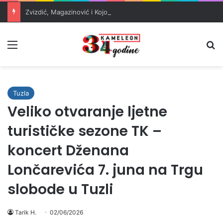
Zvizdić, Magazinović i Kojović traže poseban status za Memorijalni centar Srebrenica
Meni
Pr
Tuzla
Veliko otvaranje ljetne
turističke sezone TK –
koncert Dženana
Lončarevića 7. juna na Trgu
slobode u Tuzli
Tarik H.
02/06/2026