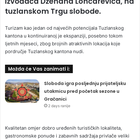
izvođača Dženana Lončarevića, na
tuzlanskom Trgu slobode.
Turizam kao jedan od najvećih potencijala Tuzlanskog
kantona u kontinuiranoj je ekspanziji, posebno tokom
ljetnih mjeseci, zbog brojnih atraktivnih lokacija koje
pordručje Tuzlanskog kantona nudi.
Možda će Vas zanimati i:
Sloboda igra posljednju prijateljsku
utakmicu pred početak sezone u
Gračanici
2 days ranije
Kvalitetan omjer dobro uređenih turističkih lokaliteta,
gastronomske ponude i zabavnih sadržaja privlače veliki