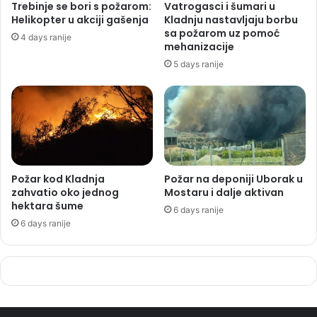
Trebinje se bori s požarom:
Vatrogasci i šumari u
Helikopter u akciji gašenja
Kladnju nastavljaju borbu
sa požarom uz pomoć
4 days ranije
mehanizacije
5 days ranije
Požar kod Kladnja
Požar na deponiji Uborak u
zahvatio oko jednog
Mostaru i dalje aktivan
hektara šume
6 days ranije
6 days ranije