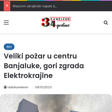
Masovni ukrajinski napad dronovima na rusku rafineriju u Tatarstanu
Meni
Pr
BiH
Veliki požar u centru
Banjaluke, gori zgrada
Elektrokrajine
radiokameleon
09/10/2023