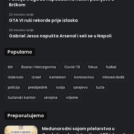
Brčkom
22 minutes ranije
GTA VI ruši rekorde prije izlaska
26 minutes ranije
Gabriel Jesus napušta Arsenal i seli se u Napoli
Popularno
bih
Bosna i Hercegovina
Covid-19
fokus
fudbal
istaknuto
izrael
kameleon
koronavirus
milorad dodik
policija
predsjednik
rusija
sarajevo
tuzla
tuzlanski kanton
ukrajina
vrijeme
Preporučujemo
Međunarodni sajam pčelarstva u