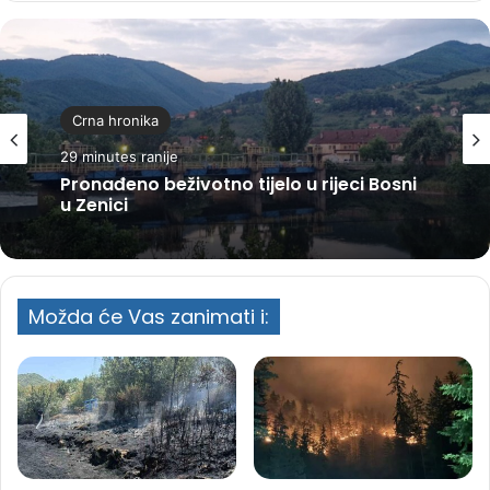
Crna hronika
29 minutes ranije
Pronađeno beživotno tijelo u rijeci Bosni
u Zenici
Možda će Vas zanimati i: