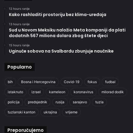
12 hours ranije
Kako rashladiti prostoriju bez klima-uređaja
13 hours ranije
Sud u Novom Meksiku naložio Meta kompaniji da plati
dodatnih 567 miliona dolara zbog štete djeci
15 hours ranije
Uginuće sobova na Svalbardu zbunjuje naučnike
Popularno
bih
Bosna i Hercegovina
Covid-19
fokus
fudbal
istaknuto
izrael
kameleon
koronavirus
milorad dodik
policija
predsjednik
rusija
sarajevo
tuzla
tuzlanski kanton
ukrajina
vrijeme
Preporučujemo