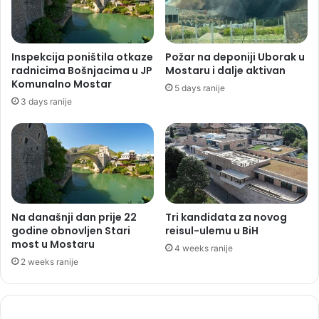
Inspekcija poništila otkaze
Požar na deponiji Uborak u
radnicima Bošnjacima u JP
Mostaru i dalje aktivan
Komunalno Mostar
5 days ranije
3 days ranije
Na današnji dan prije 22
Tri kandidata za novog
godine obnovljen Stari
reisul-ulemu u BiH
most u Mostaru
4 weeks ranije
2 weeks ranije