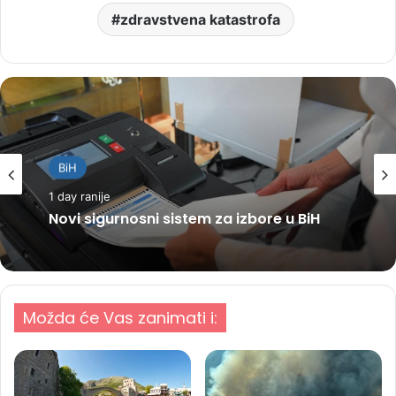
zdravstvena katastrofa
BiH
1 day ranije
Novi sigurnosni sistem za izbore u BiH
Možda će Vas zanimati i: