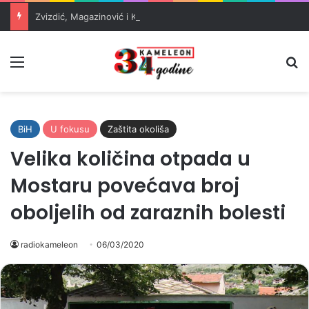
Zvizdić, Magazinović i Kojović traže poseban status za Memorijalni centar Srebrenica
Meni
Pr
BiH
U fokusu
Zaštita okoliša
Velika količina otpada u
Mostaru povećava broj
oboljelih od zaraznih bolesti
radiokameleon
06/03/2020