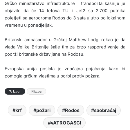
Grčko ministarstvo infrastrukture i transporta kasnije je
objavilo da će 14 letova TUI i Jet2 sa 2.700 putnika
poletjeti sa aerodroma Rodos do 3 sata ujutro po lokalnom
vremenu u ponedjeljak.
Britanski ambasador u Grčkoj Matthew Lodg, rekao je da
vlada Velike Britanije šalje tim za brzo raspoređivanje da
podrži britanske državljane na Rodosu.
Evropska unija poslala je značajna pojačanja kako bi
pomogla grčkim vlastima u borbi protiv požara.
Izvor
Klix.ba
krf
požari
Rodos
saobraćaj
vATROGASCI