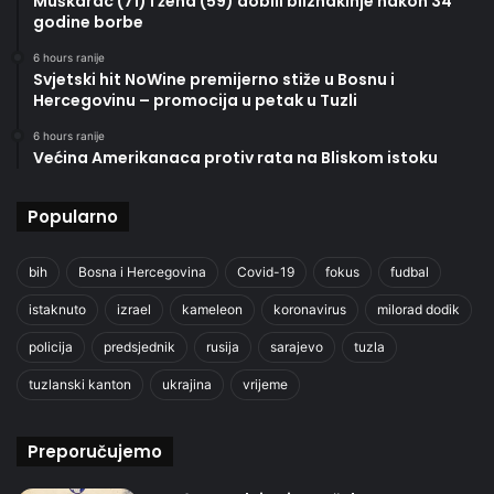
Muškarac (71) i žena (59) dobili bliznakinje nakon 34
godine borbe
6 hours ranije
Svjetski hit NoWine premijerno stiže u Bosnu i
Hercegovinu – promocija u petak u Tuzli
6 hours ranije
Većina Amerikanaca protiv rata na Bliskom istoku
Popularno
bih
Bosna i Hercegovina
Covid-19
fokus
fudbal
istaknuto
izrael
kameleon
koronavirus
milorad dodik
policija
predsjednik
rusija
sarajevo
tuzla
tuzlanski kanton
ukrajina
vrijeme
Preporučujemo