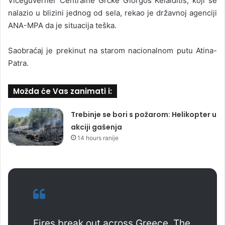
Viceguverner Centralne Grčke Giorgos Kelaiditis, koji se
nalazio u blizini jednog od sela, rekao je državnoj agenciji
ANA-MPA da je situacija teška.
Saobraćaj je prekinut na starom nacionalnom putu Atina-
Patra.
Možda će Vas zanimati i:
Trebinje se bori s požarom: Helikopter u
akciji gašenja
14 hours ranije
Fires break out across Greece. The