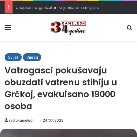
Uhapšeni organizatori krijumčarenja migranata preko BiH i Balkana
Meni
Pr
Svijet
Vijesti
Vatrogasci pokušavaju
obuzdati vatrenu stihiju u
Grčkoj, evakuisano 19000
osoba
radiokameleon
24/07/2023