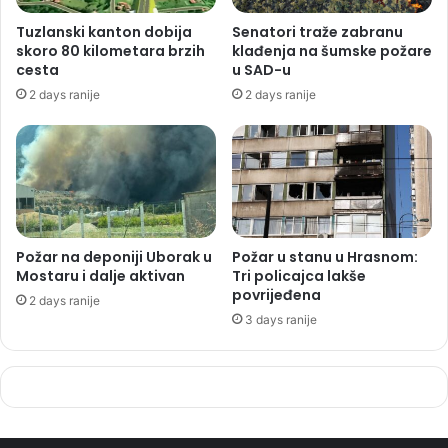
Tuzlanski kanton dobija
Senatori traže zabranu
skoro 80 kilometara brzih
klađenja na šumske požare
cesta
u SAD-u
2 days ranije
2 days ranije
Požar na deponiji Uborak u
Požar u stanu u Hrasnom:
Mostaru i dalje aktivan
Tri policajca lakše
povrijeđena
2 days ranije
3 days ranije