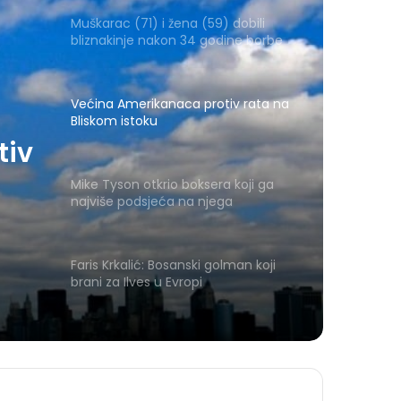
Muškarac (71) i žena (59) dobili
bliznakinje nakon 34 godine borbe
Većina Amerikanaca protiv rata na
Bliskom istoku
tiv
Mike Tyson otkrio boksera koji ga
najviše podsjeća na njega
Faris Krkalić: Bosanski golman koji
brani za Ilves u Evropi