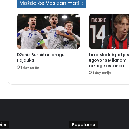
Možda će Vas zanimati i:
Dženis Burnić na pragu
Luka Modrić potpis
Hajduka
ugovor s Milanom i
razloge ostanka
1 day ranije
1 day ranije
ije
Popularno