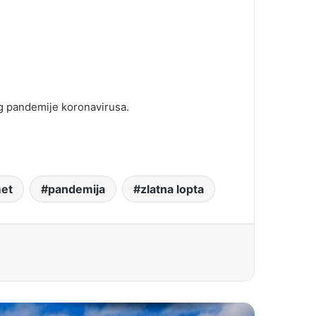
og pandemije koronavirusa.
et
pandemija
zlatna lopta