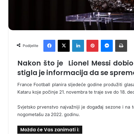
Facebook
X
LinkedIn
Pinterest
Messenger
Print
Podijelite
Nakon što je Lionel Messi dobio
stigla je informacija da se sprem
France Football planira sljedeće godine produžiti gl
Kataru koje počinje 21. novembra te traje sve do 18. d
Svjetsko prvenstvo najvažniji je događaj sezone i na 
nogometašu za 2022. godinu.
Možda će Vas zanimati i: