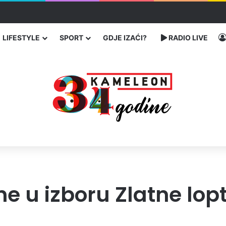
čarenja migranata preko BiH i Balkana
LIFESTYLE
SPORT
GDJE IZAĆI?
RADIO LIVE
e u izboru Zlatne lop