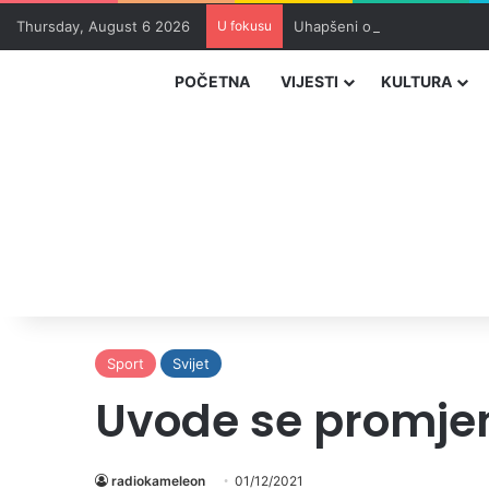
Thursday, August 6 2026
U fokusu
Uhapšeni organizatori krijum
POČETNA
VIJESTI
KULTURA
Sport
Svijet
Uvode se promjen
radiokameleon
01/12/2021