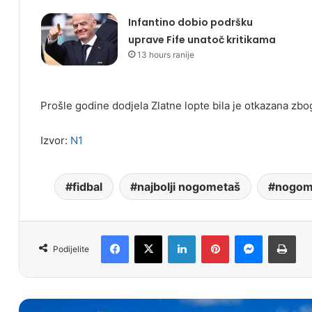
Infantino dobio podršku
uprave Fife unatoč kritikama
13 hours ranije
Prošle godine dodjela Zlatne lopte bila je otkazana zb
Izvor:
N1
fidbal
najbolji nogometaš
nogom
Facebook
X
LinkedIn
Pinterest
Messenger
Print
Podijelite