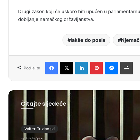
Drugi zakon koji će uskoro biti upućen u parlamentar
dobijanje nemačkog državljanstva.
lakše do posla
Njemač
Facebook
X
LinkedIn
Pinterest
Messenger
Print
Podijelite
Čitajte sljedeće
Valter Tuzlanski
16/12/2024