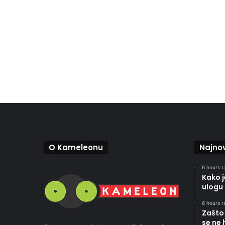
O Kameleonu
Najnov
6 hours r
Kako 
ulogu 
6 hours r
Zašto 
se ne 