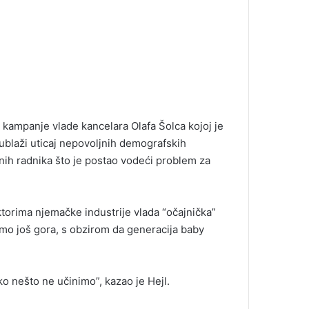
re kampanje vlade kancelara Olafa Šolca kojoj je
a ublaži uticaj nepovoljnih demografskih
anih radnika što je postao vodeći problem za
torima njemačke industrije vlada “očajnička”
samo još gora, s obzirom da generacija baby
o nešto ne učinimo”, kazao je Hejl.