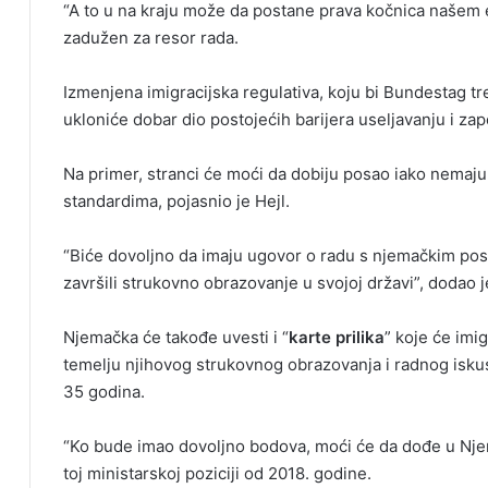
“A to u na kraju može da postane prava kočnica našem
zadužen za resor rada.
Izmenjena imigracijska regulativa, koju bi Bundestag t
ukloniće dobar dio postojećih barijera useljavanju i za
Na primer, stranci će moći da dobiju posao iako nemaju
standardima, pojasnio je Hejl.
“Biće dovoljno da imaju ugovor o radu s njemačkim pos
završili strukovno obrazovanje u svojoj državi”, dodao j
Njemačka će takođe uvesti i “
karte prilika
” koje će imi
temelju njihovog strukovnog obrazovanja i radnog iskus
35 godina.
“Ko bude imao dovoljno bodova, moći će da dođe u Njema
toj ministarskoj poziciji od 2018. godine.