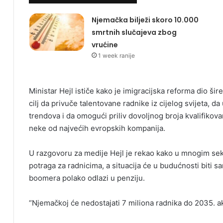
Njemačka bilježi skoro 10.000
smrtnih slučajeva zbog
vrućine
1 week ranije
Ministar Hejl ističe kako je imigracijska reforma dio ši
cilj da privuče talentovane radnike iz cijelog svijeta, d
trendova i da omogući priliv dovoljnog broja kvalifikov
neke od najvećih evropskih kompanija.
U razgovoru za medije Hejl je rekao kako u mnogim sek
potraga za radnicima, a situacija će u budućnosti biti 
boomera polako odlazi u penziju.
“Njemačkoj će nedostajati 7 miliona radnika do 2035. ak