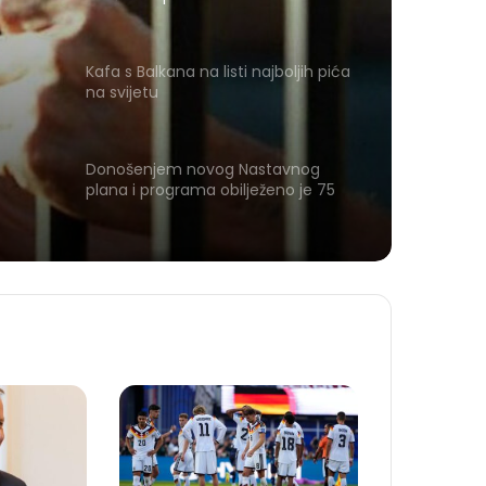
Kafa s Balkana na listi najboljih pića
na svijetu
Donošenjem novog Nastavnog
plana i programa obilježeno je 75
godina muzičke tradicije u Tuzli