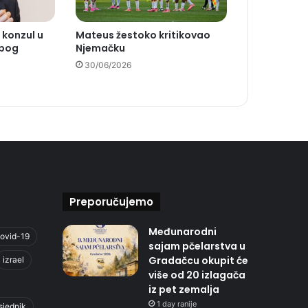
 konzul u
Mateus žestoko kritikovao
zbog
Njemačku
30/06/2026
Preporučujemo
Međunarodni
ovid-19
sajam pčelarstva u
Gradačcu okupit će
izrael
više od 20 izlagača
iz pet zemalja
1 day ranije
sjednik