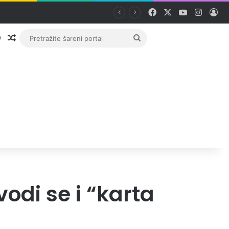
Facebook
X
YouTube
Instag
Pri
Prijava
Random članak
Pretražite
šareni
portal
odi se i “karta