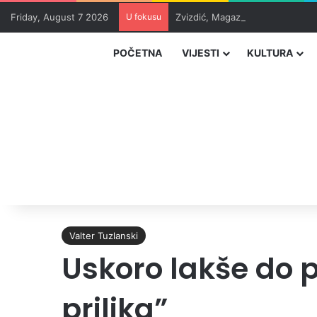
Friday, August 7 2026
U fokusu
Zvizdić, Magazinović i Kojović 
POČETNA
VIJESTI
KULTURA
Valter Tuzlanski
Uskoro lakše do p
prilika”