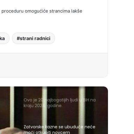
nu proceduru omogućiće strancima lakše
ka
strani radnici
Ovo je 20 najbogatijih ljudi u BiH na
kraju 2024. godine.
Zatvorske kazne se ubuduće neće
moći otkupiti novcem