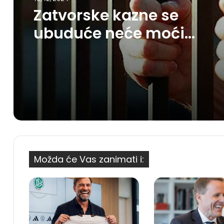
Zatvorske kazne se
ubuduće neće moći
otkupiti novcem
Možda će Vas zanimati i: