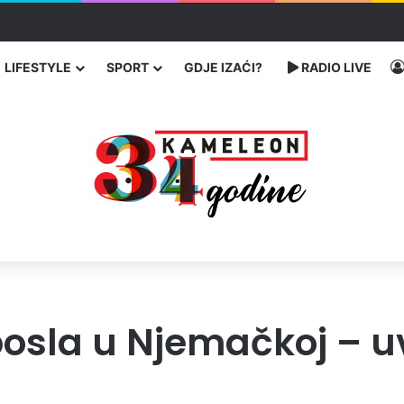
traže poseban status za Memorijalni centar Srebrenica
LIFESTYLE
SPORT
GDJE IZAĆI?
RADIO LIVE
osla u Njemačkoj – uv