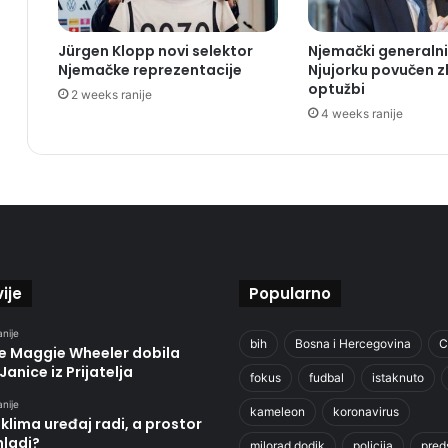
Jürgen Klopp novi selektor
Njemački generalni
Njemačke reprezentacije
Njujorku povučen 
optužbi
2 weeks ranije
4 weeks ranije
ije
Popularno
anije
bih
Bosna i Hercegovina
C
je Maggie Wheeler dobila
Janice iz Prijatelja
fokus
fudbal
istaknuto
anije
kameleon
koronavirus
klima uređaj radi, a prostor
hladi?
milorad dodik
policija
pred