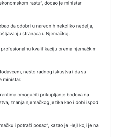
 ekonomskom rastu”, dodao je ministar
rebao da odobri u narednih nekoliko nedelja,
pošljavanju stranaca u Njemačkoj.
 profesionalnu kvalifikaciju prema njemačkim
lodavcem, nešto radnog iskustva i da su
e ministar.
grantima omogućiti prikupljanje bodova na
tva, znanja njemačkog jezika kao i dobi ispod
čku i potraži posao”, kazao je Hejl koji je na