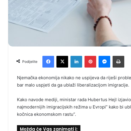
Facebook
X
LinkedIn
Pinterest
Messenger
Print
Podijelite
Njemačka ekonomija nikako ne uspijeva da riješi probl
bar malo uspjeti da ga ublaži liberalizacijom imigracije.
Kako navode mediji, ministar rada Hubertus Hejl izjavio
najmodernijih imigracijskih režima u Evropi” kako bi ubl
kočnica ekonomskom rastu”.
Možda će Vas zanimati i: