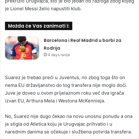
prekrižio Urugvajca, što je bio jedan od razloga zbog kojeg
je Lionel Messi želio napustiti klub.
Možda će Vas zanimati i:
Barcelona i Real Madrid u borbi za
Rodrija
4 days ranije
Suarez je trebao preći u Juventus, no zbog toga što on
nema EU državljanstvo do tog transfera nije moglo doći.
Juve je doveo u ovom prijelaznom roku već dva igrača
izvan EU, Arthura Mela i Westona McKennieja.
No, Suarez nije dugo čekao na novu unosnu ponudu a ona
je stigla od Atletica koju je Urugvajac prihvatio i u
narednim danima se očekuje i službena potvrda transfera.