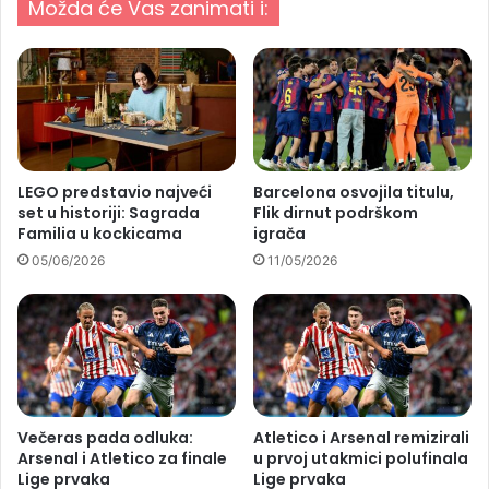
Možda će Vas zanimati i:
LEGO predstavio najveći
Barcelona osvojila titulu,
set u historiji: Sagrada
Flik dirnut podrškom
Familia u kockicama
igrača
05/06/2026
11/05/2026
Večeras pada odluka:
Atletico i Arsenal remizirali
Arsenal i Atletico za finale
u prvoj utakmici polufinala
Lige prvaka
Lige prvaka