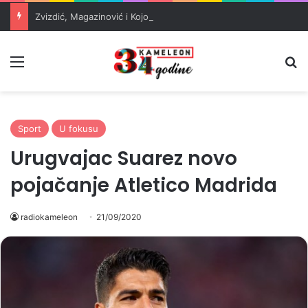
Zvizdić, Magazinović i Kojović traže poseban status za Memorijalni centar Srebrenica
Meni
Pr
Sport
U fokusu
Urugvajac Suarez novo
pojačanje Atletico Madrida
radiokameleon
21/09/2020