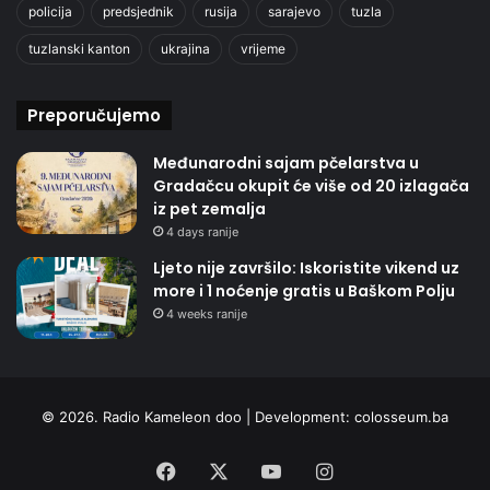
policija
predsjednik
rusija
sarajevo
tuzla
tuzlanski kanton
ukrajina
vrijeme
Preporučujemo
Međunarodni sajam pčelarstva u
Gradačcu okupit će više od 20 izlagača
iz pet zemalja
4 days ranije
Ljeto nije završilo: Iskoristite vikend uz
more i 1 noćenje gratis u Baškom Polju
4 weeks ranije
© 2026. Radio Kameleon doo | Development:
colosseum.ba
Facebook
X
YouTube
Instagram