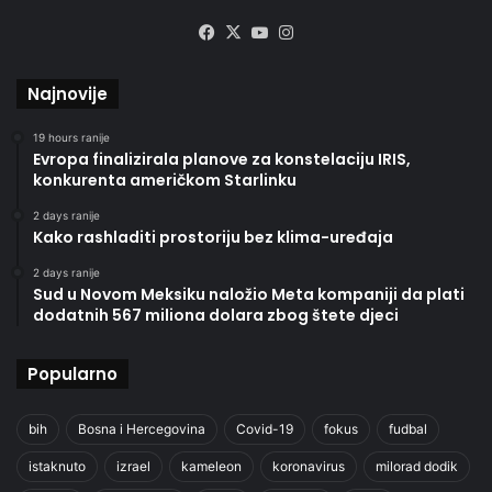
Facebook
X
YouTube
Instagram
Najnovije
19 hours ranije
Evropa finalizirala planove za konstelaciju IRIS,
konkurenta američkom Starlinku
2 days ranije
Kako rashladiti prostoriju bez klima-uređaja
2 days ranije
Sud u Novom Meksiku naložio Meta kompaniji da plati
dodatnih 567 miliona dolara zbog štete djeci
Popularno
bih
Bosna i Hercegovina
Covid-19
fokus
fudbal
istaknuto
izrael
kameleon
koronavirus
milorad dodik