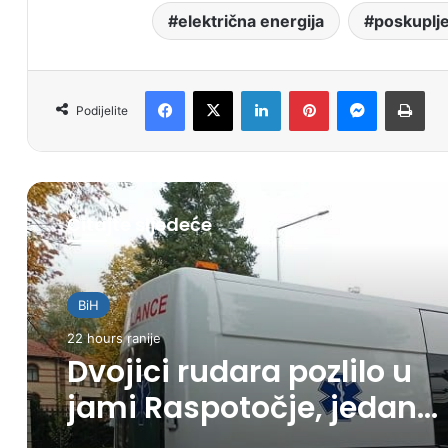
električna energija
poskuplj
Facebook
X
LinkedIn
Pinterest
Messenger
Print
Podijelite
Čitajte sljedeće
BiH
22 hours ranije
Dvojici rudara pozlilo u
jami Raspotočje, jedan
prebačen u bolnicu