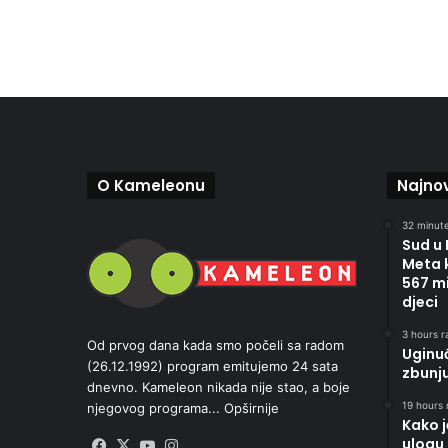
O Kameleonu
Najnov
32 minute
Sud u
Meta 
567 mi
djeci
3 hours r
Od prvog dana kada smo počeli sa radom
Uginu
(26.12.1992) program emitujemo 24 sata
zbunj
dnevno. Kameleon nikada nije stao, a boje
19 hours 
njegovog programa...
Opširnije
Kako 
ulogu 
Facebook
X
YouTube
Instagram