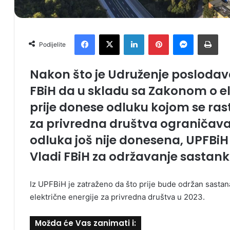
Facebook
X
LinkedIn
Pinterest
Messenger
Print
Podijelite
Nakon što je Udruženje poslodava
FBiH da u skladu sa Zakonom o ele
prije donese odluku kojom se rast
za privredna društva ograničava 
odluka još nije donesena, UPFBiH 
Vladi FBiH za održavanje sastank
Iz UPFBiH je zatraženo da što prije bude održan sastana
električne energije za privredna društva u 2023.
Možda će Vas zanimati i: