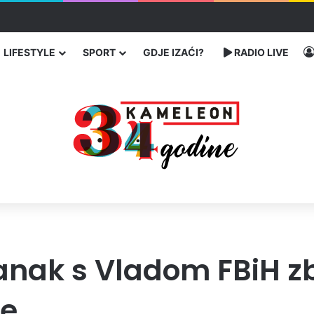
ć traže poseban status za Memorijalni centar Srebrenica
LIFESTYLE
SPORT
GDJE IZAĆI?
RADIO LIVE
tanak s Vladom FBiH z
je