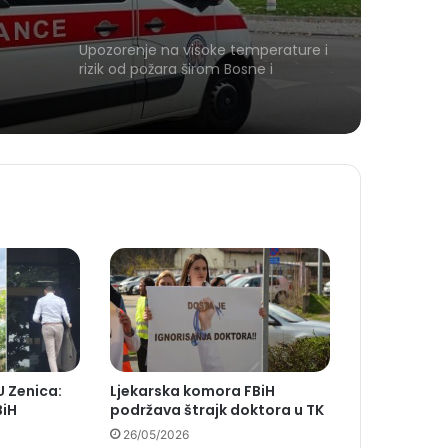
Upozorenje na visoke temperature i
rizik od požara širom Bosne i
Hercegovine
U Zenica:
Ljekarska komora FBiH
BiH
podržava štrajk doktora u TK
26/05/2026