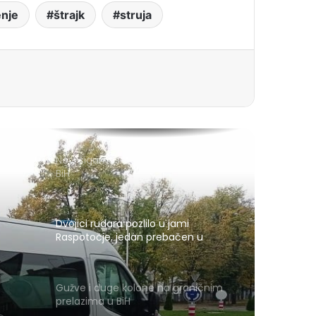
enje
štrajk
struja
Novi sigurnosni sistem za izbore u
BiH
Dvojici rudara pozlilo u jami
Raspotočje, jedan prebačen u
bolnicu
Gužve i duge kolone na graničnim
prelazima u BiH