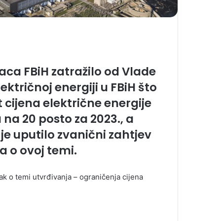
ca FBiH zatražilo od Vlade
ktričnoj energiji u FBiH što
 cijena električne energije
na 20 posto za 2023., a
je uputilo zvanični zahtjev
a o ovoj temi.
k o temi utvrđivanja – ograničenja cijena