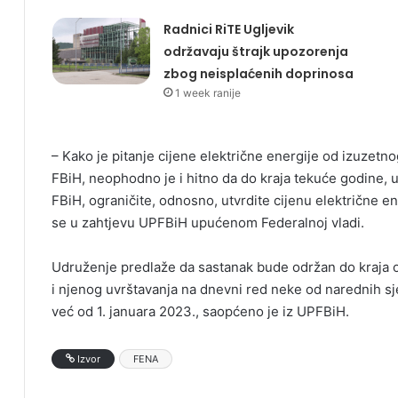
Radnici RiTE Ugljevik
održavaju štrajk upozorenja
zbog neisplaćenih doprinosa
1 week ranije
– Kako je pitanje cijene električne energije od izuzetn
FBiH, neophodno je i hitno da do kraja tekuće godine, u
FBiH, ograničite, odnosno, utvrdite cijenu električne e
se u zahtjevu UPFBiH upućenom Federalnoj vladi.
Udruženje predlaže da sastanak bude održan do kraja 
i njenog uvrštavanja na dnevni red neke od narednih sje
već od 1. januara 2023., saopćeno je iz UPFBiH.
Izvor
FENA