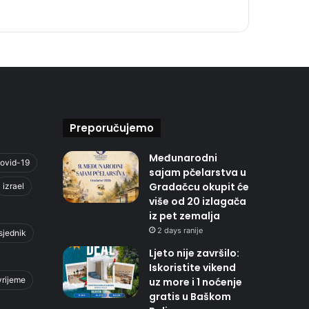
Preporučujemo
Međunarodni
ovid-19
sajam pčelarstva u
Gradačcu okupit će
izrael
više od 20 izlagača
iz pet zemalja
2 days ranije
sjednik
Ljeto nije završilo:
Iskoristite vikend
vrijeme
uz more i 1 noćenje
gratis u Baškom