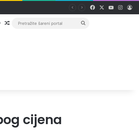
Facebook
X
YouTube
Instag
Pri
Prijava
Random članak
Pretražite
šareni
portal
bog cijena