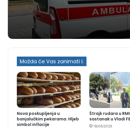
Možda će Vas zanimati i:
Nova poskupljenja u
Štrajk rudara u RM
banjalučkim pekarama: Hljeb
sastanak u Vladi F
simbol inflacije
18/06/2026