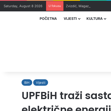
Saturday, August 8 2026
U fokusu
Zvizdić, Magazinović i Kojovi
POČETNA
VIJESTI
KULTURA
BiH
Vijesti
UPFBiH traži sas
električne energi