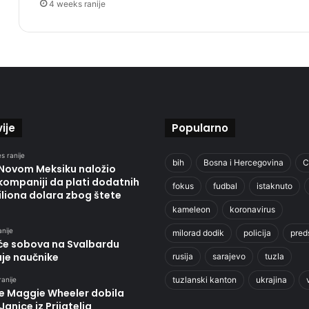
4 weeks ranije
ije
Popularno
s ranije
bih
Bosna i Hercegovina
C
 Novom Meksiku naložio
kompaniji da plati dodatnih
fokus
fudbal
istaknuto
liona dolara zbog štete
kameleon
koronavirus
anije
milorad dodik
policija
pred
će sobova na Svalbardu
uje naučnike
rusija
sarajevo
tuzla
tuzlanski kanton
ukrajina
ranije
je Maggie Wheeler dobila
Janice iz Prijatelja