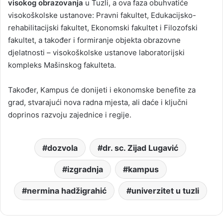
visokog obrazovanja
u Tuzli, a ova faza obuhvatiće
visokoškolske ustanove: Pravni fakultet, Edukacijsko-
rehabilitacijski fakultet, Ekonomski fakultet i Filozofski
fakultet, a također i formiranje objekta obrazovne
djelatnosti – visokoškolske ustanove laboratorijski
kompleks Mašinskog fakulteta.
Također, Kampus će donijeti i ekonomske benefite za
grad, stvarajući nova radna mjesta, ali daće i ključni
doprinos razvoju zajednice i regije.
dozvola
dr. sc. Zijad Lugavić
izgradnja
kampus
nermina hadžigrahić
univerzitet u tuzli