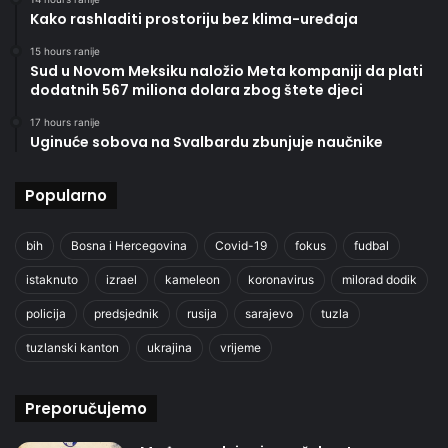
Kako rashladiti prostoriju bez klima-uređaja
15 hours ranije
Sud u Novom Meksiku naložio Meta kompaniji da plati
dodatnih 567 miliona dolara zbog štete djeci
17 hours ranije
Uginuće sobova na Svalbardu zbunjuje naučnike
Popularno
bih
Bosna i Hercegovina
Covid-19
fokus
fudbal
istaknuto
izrael
kameleon
koronavirus
milorad dodik
policija
predsjednik
rusija
sarajevo
tuzla
tuzlanski kanton
ukrajina
vrijeme
Preporučujemo