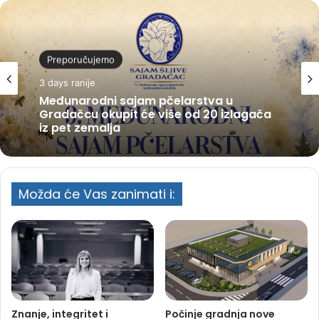
Preporučujemo
3 days ranije
Međunarodni sajam pčelarstva u
Gradačcu okupit će više od 20 izlagača
iz pet zemalja
Možda će Vas zanimati i:
Znanje, integritet i
Počinje gradnja nove