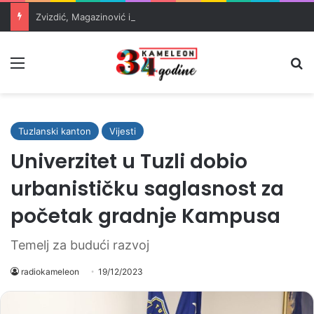
Zvizdić, Magazinović i Kojović traže poseban status za Memorijalni centar Srebrenica
Meni
Pr
Tuzlanski kanton
Vijesti
Univerzitet u Tuzli dobio
urbanističku saglasnost za
početak gradnje Kampusa
Temelj za budući razvoj
radiokameleon
19/12/2023