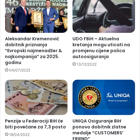
Aleksandar Kremenović
UDO FBiH – Aktuelna
dobitnik priznanja
kretanja mogu uticati na
“Evropski najmenadžer &
promjenu cijene polica
najkompanija” za 2025.
autoosiguranja
godinu
13/12/2022
04/07/2025
Penzije u Federaciji BiH će
UNIQA Osiguranje BiH
biti povećane za 7,3 posto
ponovo dobitnik zlatne
medalje “CUSTOMERS’
18/04/2022
FRIEND”