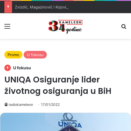
Zvizdić, Magazinović i Kojović traže poseban status za Memorijalni centar Srebrenica
Meni
Pr
Promo
U fokusu
U fokusu
UNIQA Osiguranje lider
životnog osiguranja u BiH
radiokameleon
17/01/2022