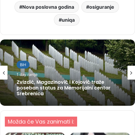
Nova poslovna godina
osiguranje
uniqa
BiH
1 day ranije
Zvizdić, Magazinović i Kojović traže
poseban status za Memorijalni centar
Srebrenica
Možda će Vas zanimati i: