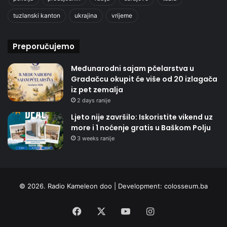
tuzlanski kanton
ukrajina
vrijeme
Preporučujemo
Međunarodni sajam pčelarstva u
Gradačcu okupit će više od 20 izlagača
iz pet zemalja
2 days ranije
Ljeto nije završilo: Iskoristite vikend uz
more i 1 noćenje gratis u Baškom Polju
3 weeks ranije
© 2026. Radio Kameleon doo | Development:
colosseum.ba
Facebook
X
YouTube
Instagram