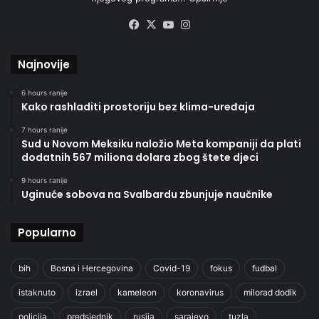
Facebook
X
YouTube
Instagram
Najnovije
6 hours ranije
Kako rashladiti prostoriju bez klima-uređaja
7 hours ranije
Sud u Novom Meksiku naložio Meta kompaniji da plati
dodatnih 567 miliona dolara zbog štete djeci
9 hours ranije
Uginuće sobova na Svalbardu zbunjuje naučnike
Popularno
bih
Bosna i Hercegovina
Covid-19
fokus
fudbal
istaknuto
izrael
kameleon
koronavirus
milorad dodik
policija
predsjednik
rusija
sarajevo
tuzla