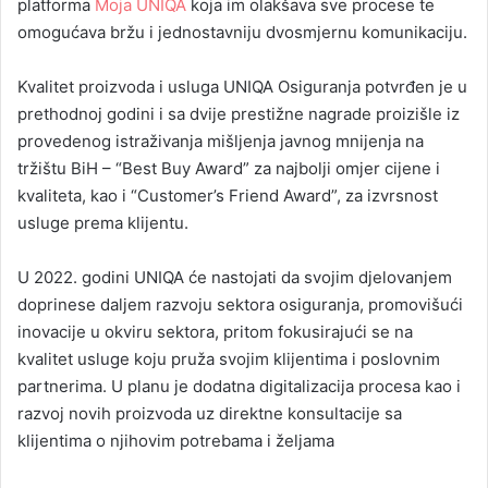
platforma
Moja UNIQA
koja im olakšava sve procese te
omogućava bržu i jednostavniju dvosmjernu komunikaciju.
Kvalitet proizvoda i usluga UNIQA Osiguranja potvrđen je u
prethodnoj godini i sa dvije prestižne nagrade proizišle iz
provedenog istraživanja mišljenja javnog mnijenja na
tržištu BiH – “Best Buy Award” za najbolji omjer cijene i
kvaliteta, kao i “Customer’s Friend Award”, za izvrsnost
usluge prema klijentu.
U 2022. godini UNIQA će nastojati da svojim djelovanjem
doprinese daljem razvoju sektora osiguranja, promovišući
inovacije u okviru sektora, pritom fokusirajući se na
kvalitet usluge koju pruža svojim klijentima i poslovnim
partnerima. U planu je dodatna digitalizacija procesa kao i
razvoj novih proizvoda uz direktne konsultacije sa
klijentima o njihovim potrebama i željama