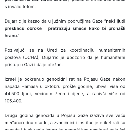
s invaliditetom.
Dujarric je kazao da u južnim područjima Gaze
“neki ljudi
preskaču obroke i pretražuju smeće kako bi pronašli
hranu.”
Pozivajući se na Ured za koordinaciju humanitarnih
poslova (OCHA), Dujarric je upozorio da je humanitarni
pristup u Gazi i dalje otežan.
Izrael je pokrenuo genocidni rat na Pojasu Gaze nakon
napada Hamasa u oktobru prošle godine, ubivši više od
44.500 ljudi, većinom žena i djece, a ranivši više od
105.400.
Druga godina genocida u Pojasu Gaze izaziva sve veću
međunarodnu osudu, a zvaničnici i institucije etiketirali su
napade i blokiranje isporuke pomoći kao namjerni pokušaj