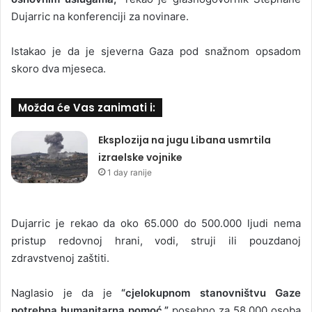
Dujarric na konferenciji za novinare.
Istakao je da je sjeverna Gaza pod snažnom opsadom
skoro dva mjeseca.
Možda će Vas zanimati i:
Eksplozija na jugu Libana usmrtila
izraelske vojnike
1 day ranije
Dujarric je rekao da oko 65.000 do 500.000 ljudi nema
pristup redovnoj hrani, vodi, struji ili pouzdanoj
zdravstvenoj zaštiti.
Naglasio je da je
“cjelokupnom stanovništvu Gaze
potrebna humanitarna pomoć,”
posebno za 58.000 osoba