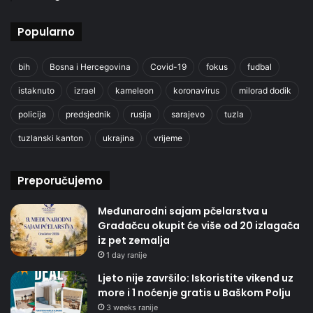
Popularno
bih
Bosna i Hercegovina
Covid-19
fokus
fudbal
istaknuto
izrael
kameleon
koronavirus
milorad dodik
policija
predsjednik
rusija
sarajevo
tuzla
tuzlanski kanton
ukrajina
vrijeme
Preporučujemo
Međunarodni sajam pčelarstva u
Gradačcu okupit će više od 20 izlagača
iz pet zemalja
1 day ranije
Ljeto nije završilo: Iskoristite vikend uz
more i 1 noćenje gratis u Baškom Polju
3 weeks ranije