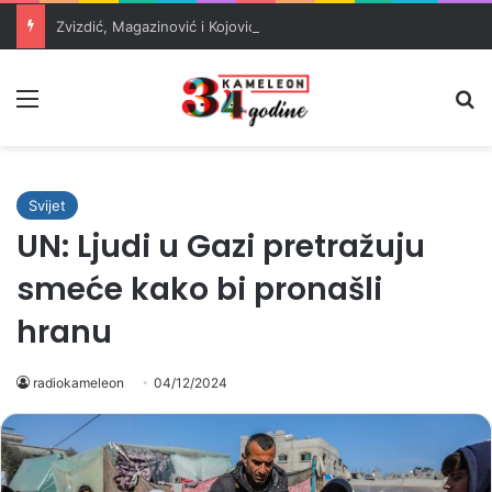
Zvizdić, Magazinović i Kojović traže poseban status za Memorijalni centar Srebrenica
Meni
Pr
Svijet
UN: Ljudi u Gazi pretražuju
smeće kako bi pronašli
hranu
radiokameleon
04/12/2024