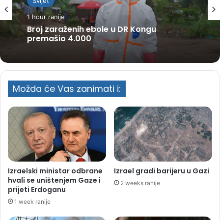
Svijet
1 hour ranije
Broj zaraženih ebole u DR Kongu
premašio 4.000
Možda će Vas zanimati i:
Izraelski ministar odbrane
Izrael gradi barijeru u Gazi
hvali se uništenjem Gaze i
2 weeks ranije
prijeti Erdoganu
1 week ranije